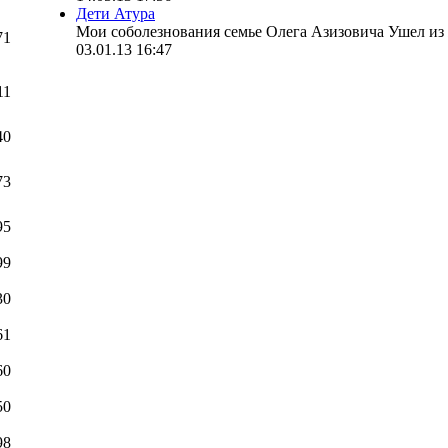
Дети Атура
Мои соболезнования семье Олега Азизовича Ушел из 
71
03.01.13 16:47
11
40
73
95
99
30
61
60
50
98