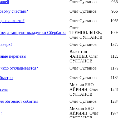
нашей
Олег Султанов
938
овому счастью?
Олег Султанов
966
ергия власти?
Олег Султанов
105
Олег
Грефа танцуют вкладчики Сбербанка
ТРЕМПОЛЬЦЕВ,
109
Олег СУЛТАНОВ
наверх!
Олег Султанов
137
Валентин
нные перепевы
ЧАНЦЕВ, Олег
112
СУЛТАНОВ
чудо откладывается?
Олег Султанов
117
 быстро
Олег Султанов
118
Михаил БНО –
селя
АЙРИЯН, Олег
124
СУЛТАНОВ.
ля обгоняют события
Олег Султанов
128
Михаил БНО-
т?
АЙРИЯН, Олег
197
СУЛТАНОВ.