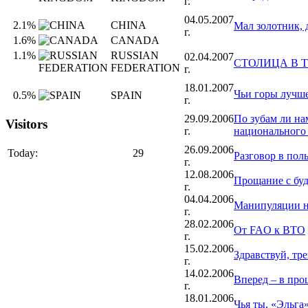
г.
04.05.2007
2.1%
CHINA
Мал золотник, 
г.
1.6%
CANADA
1.1%
RUSSIAN
02.04.2007
СТОЛИЦА В 
FEDERATION
г.
18.01.2007
Чьи горы лучш
0.5%
SPAIN
г.
29.09.2006
По зубам ли на
Visitors
г.
национального
26.09.2006
Today:
29
Разговор в пол
г.
12.08.2006
Прощание с бу
г.
04.04.2006
Манипуляции н
г.
28.02.2006
От FAO к ВТО
г.
15.02.2006
Здравствуй, тре
г.
14.02.2006
Вперед – в про
г.
18.01.2006
Чья ты, «Эльга