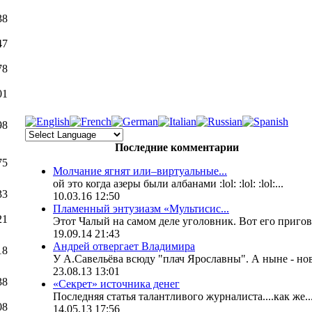
38
47
78
01
98
Последние комментарии
75
Молчание ягнят или–виртуальные...
ой это когда азеры были албанами :lol: :lol: :lol:...
33
10.03.16 12:50
Пламенный энтузиазм «Мультисис...
21
Этот Чалый на самом деле уголовник. Вот его пригов.
19.09.14 21:43
Андрей отвергает Владимира
18
У А.Савельёва всюду "плач Ярославны". А ныне - нов
23.08.13 13:01
38
«Секрет» источника денег
Последняя статья талантливого журналиста....как же..
08
14.05.13 17:56