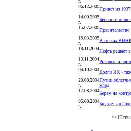
г.
06.12.2005
Привет из 1997
г.
14.09.2005
Бензин и иллю
г.
15.07.2005
Правительство 
г.
15.03.2005
В тисках ВИН
г.
18.11.2004
Нефть решает в
г.
13.11.2004
Роковые иллюз
г.
04.10.2004
Долги ИХ - тяж
г.
20.08.2004
Путин облегчил
г.
млрд
17.08.2004
Берем на контр
г.
05.08.2004
Бюджет - в Гохр
г.
<< [Перва