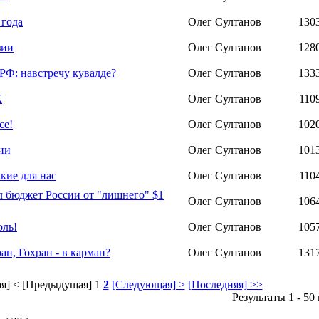
 года
Олег Султанов
130
зии
Олег Султанов
128
РФ: навстречу кувалде?
Олег Султанов
133
К
Олег Султанов
110
се!
Олег Султанов
102
ии
Олег Султанов
101
кие для нас
Олег Султанов
110
 бюджет России от "лишнего" $1
Олег Султанов
106
оль!
Олег Султанов
105
ан, Гохран - в карман?
Олег Султанов
131
я]
< [Предыдущая]
1
2
[Следующая] >
[Последняя] >>
Результаты 1 - 50 