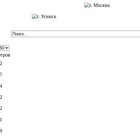
тров
2
7
4
2
2
1
9