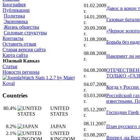
Биография
01.02.2009
Давос в конце 
Публикации
г.
Политика
14.01.2009
Газовые батали
Экономика
г.
Жизнь общества
20.09.2008
«Черное золото
Силовые структуры
г.
Контакты
31.08.2008
Борьба без над
Оставить отзыв
г.
Старая версия сайта
08.08.2008
Карта сайта
Накормит ли не
г.
Южный Кавказ
Статьи
04.08.2008
ОТЕЧЕСТВЕН
Новости региона
г.
ТОЛЬКО «ГАЗ
04.07.2008
Когда у России
г.
Countries
03.03.2008
Российский газ
г.
известными. П
80.4%
UNITED
05.12.2007
Господин Греф 
STATES
г.
08.11.2007
Плач русского 
8.2%
JAPAN
г.
2.1%
UNITED
03.08.2007
Вперед ,на Вос
KINGDOM