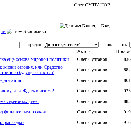
Олег СУЛТАНОВ
ции
Экономика
Порядок
Показывать
Автор
Просмо
пока еще основа мировой политики
Олег Султанов
836
к жизни сегодня, или Средство
Олег Султанов
882
стойного будущего завтра?
дернизация»
Олег Султанов
861
овому, или Ждать кризиса?
Олег Султанов
925
ма серьезных денег
Олег Султанов
883
од финансовым тесаком
Олег Султанов
919
тарые беды?
Олег Султанов
916