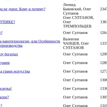
Леонид
да не дорог. Кому и почему?
Быковский, Олег
234
Султанов
Олег СУЛТАНОВ,
ТУПИКЕ?
Олег
138
ТРЕМПОЛЬЦЕВ
е?
Олег Султанов
126
Валентин
м нанотехнологии, или Особенности
ЧАНЦЕВ, Олег
133
 производства
СУЛТАНОВ
ьзу богатых
Олег Султанов
129
дущим
Олег Султанов
128
а грани искусства
Олег Султанов
127
Олег Султанов
130
хлетка!
Олег Султанов
133
шлое?
Олег Султанов
130
»?
Олег Султанов
131