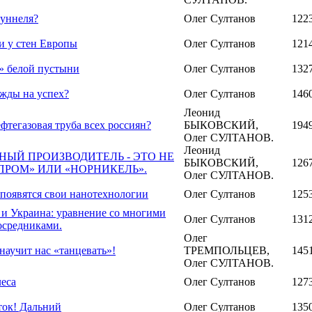
туннеля?
Олег Султанов
122
и у стен Европы
Олег Султанов
121
» белой пустыни
Олег Султанов
132
ежды на успех?
Олег Султанов
146
Леонид
фтегазовая труба всех россиян?
БЫКОВСКИЙ,
194
Олег СУЛТАНОВ.
Леонид
НЫЙ ПРОИЗВОДИТЕЛЬ - ЭТО НЕ
БЫКОВСКИЙ,
126
ПРОМ» ИЛИ «НОРНИКЕЛЬ».
Олег СУЛТАНОВ.
 появятся свои нанотехнологии
Олег Султанов
125
 и Украина: уравнение со многими
Олег Султанов
131
осредниками.
Олег
научит нас «танцевать»!
ТРЕМПОЛЬЦЕВ,
145
Олег СУЛТАНОВ.
леса
Олег Султанов
127
ток! Дальний
Олег Султанов
135