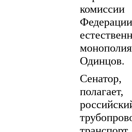
комисси
Федер
естествен
монополи
Одинцов.
Сенатор,
полагает,
российски
трубопров
транспо