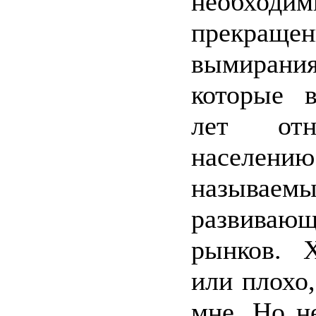
необход
прекращен
вымирани
которые 
лет отн
населению
называем
развивающ
рынков. 
или плохо,
мне. Но н