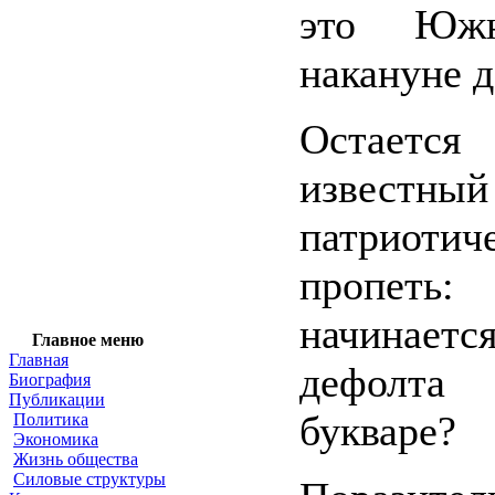
это Южн
накануне д
Остае
известный
патриотич
пропеть
начинаетс
Главное меню
Главная
дефолта
Биография
Публикации
букваре?
Политика
Экономика
Жизнь общества
Силовые структуры