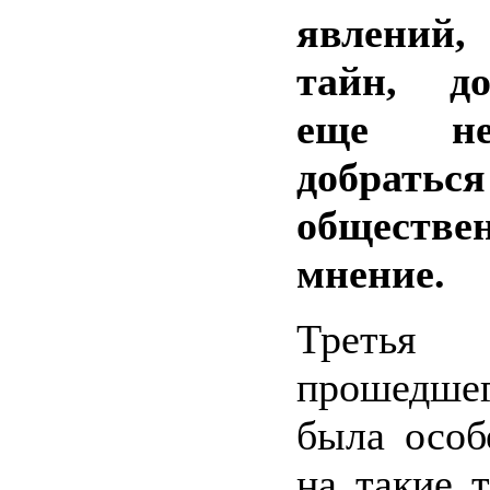
явлений,
тайн, д
еще не
добраться
обществе
мнение.
Третья
прошедш
была особ
на такие 