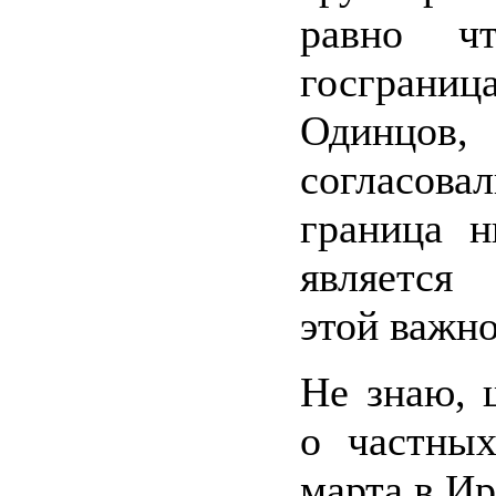
равно чт
госграниц
Одинцо
согласов
граница н
является 
этой важно
Не знаю, 
о частных
марта в Ир