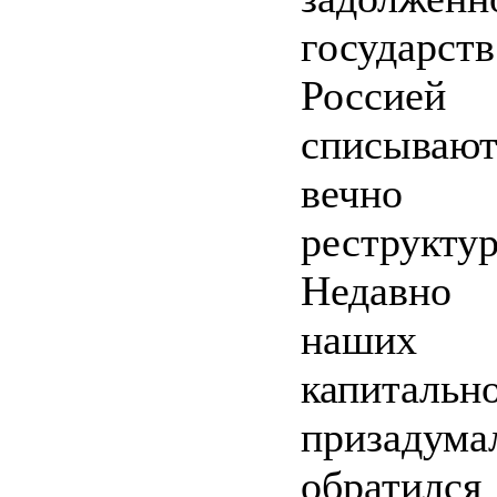
государ
Россие
списываю
вечно
реструкту
Недавно
наших
капитальн
призад
обратился