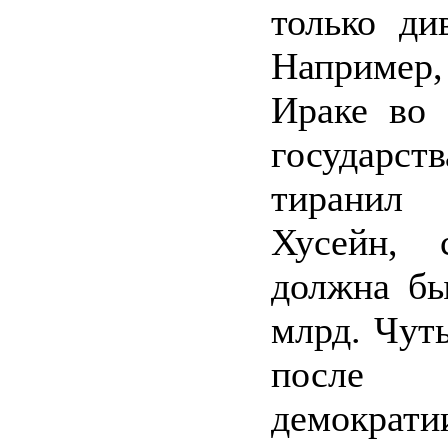
только ди
Например
Ираке во 
государ
тирани
Хусейн, 
должна бы
млрд. Чуть
после 
демократи