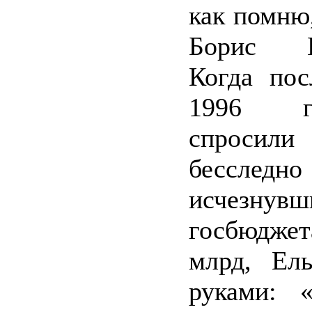
как помню
Борис Ни
Когда пос
1996 г
спросили
бесследно
исчезн
госбюдже
млрд, Ель
руками: 