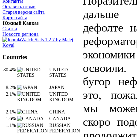
Поразите
Контакты
Оставить отзыв
дальше 
Старая версия сайта
Карта сайта
Южный Кавказ
дефолте н
Статьи
Новости региона
реформато
экономик
Countries
освоили.
80.4%
UNITED
STATES
бугор неф
8.2%
JAPAN
это, пожа
2.1%
UNITED
KINGDOM
мы може
2.1%
CHINA
скоро под
1.6%
CANADA
1.1%
RUSSIAN
FEDERATION
продолжитс