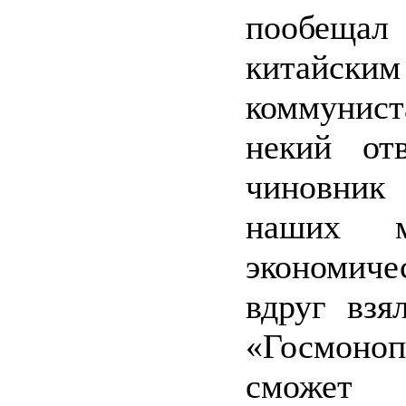
пообеща
китайским
коммунис
некий отв
чиновник
наших ми
экономиче
вдруг взя
«Госмон
сможет д