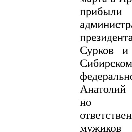
прибыли
администр
президент
Сурков и
Сибирско
федераль
Анатолий
но 
ответстве
мужиков