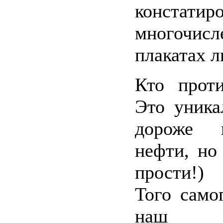
констати
многочисл
плакатах л
Кто проти
Это уника
дороже 
нефти, но 
прости!) 
Того самог
наш пр