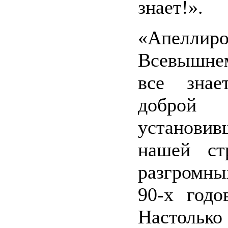
знает!».
«Апеллир
Всевышнем
все знает
доброй т
установ
нашей ст
разгромн
90-х годо
Настолько 