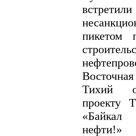
встретили
несанкцио
пикетом п
строительс
нефтепров
Восточна
Тихий о
проекту Т
«Байка
нефт