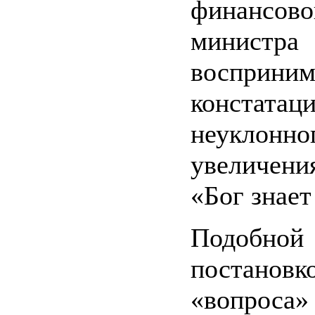
финансово
министр
восприн
констатац
неуклонно
увеличения
«Бог знает 
Подобной
постановк
«вопроса»