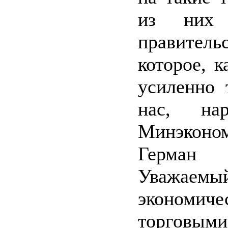
из них 
правительс
которое, к
усиленно 
нас, нар
Минэконом
Герма
Уважаем
экономи
торговыми