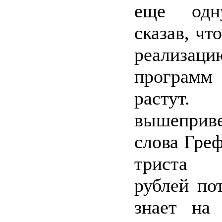
еще одну
сказав, чт
реализац
программ
растут.
вышеприв
слова Греф
триста м
рублей по
знает на 