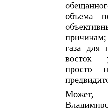
обещанног
объема п
объективн
причинам
газа для 
восток 
просто 
предвидитс
Может, 
Владими