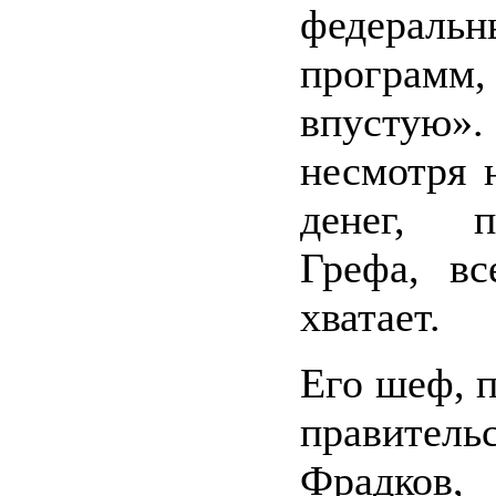
федеральн
программ,
впуст
несмотря н
денег, 
Грефа, вс
хватает.
Его шеф, п
правитель
Фрадко