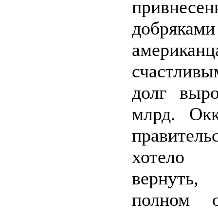
привнесен
добря
американц
счастлив
долг выр
млрд. Окк
правитель
хотело
вернуть,
полном о