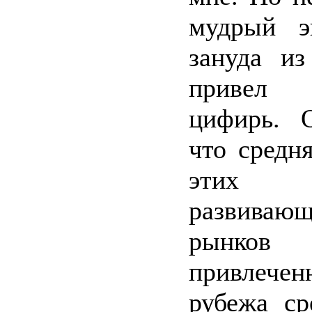
мудрый э
зануда из
привел 
цифирь. О
что средня
этих
развивающ
рынк
привлече
рубежа ср