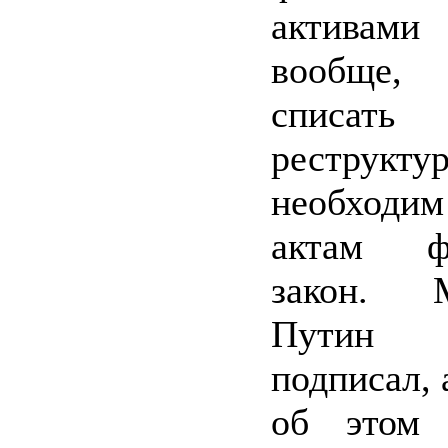
активами
вообще,
списа
реструктур
необходи
актам фе
закон. 
Путин 
подписал, 
об этом 