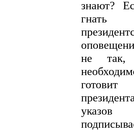
знают? Ес
гнат
президент
оповещен
не так,
необходим
готов
президента
ука
подписы