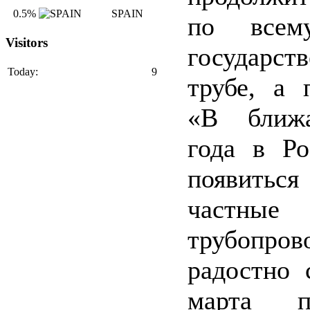
0.5%
SPAIN
по всем
Visitors
государст
Today:
9
трубе, а 
«В ближ
года в Ро
появить
частные
трубопр
радостно 
марта пр