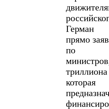
движител
российско
Герман 
прямо заяв
по ка
министров
триллион
котор
предназн
финансиро