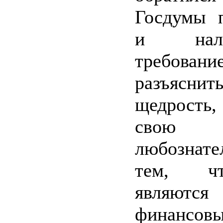
Госдумы 
и нал
требовани
разъяснит
щедрость,
свою
любознате
тем, ч
являются
финансов