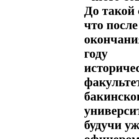
До такой 
что после
окончани
году
историче
факульте
бакинско
универси
будучи уж