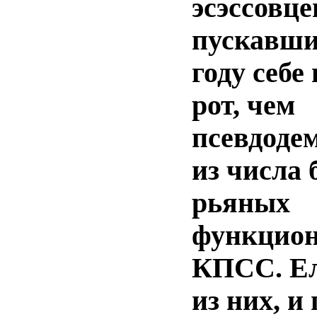
эсэссовце
пускавши
году себе
рот, чем
псевдоде
из числа
рьяных
функцион
КПСС. Ел
из них, и