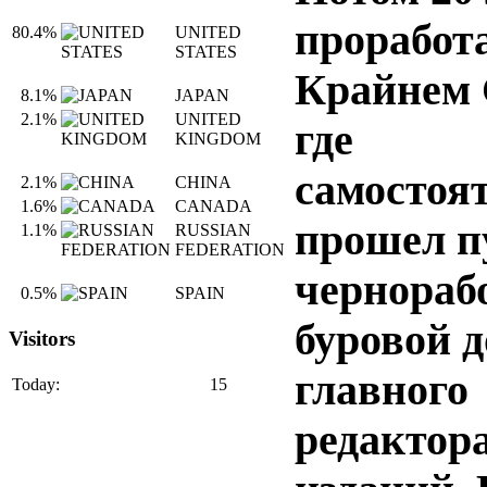
проработ
80.4%
UNITED
STATES
Крайнем 
8.1%
JAPAN
2.1%
UNITED
где
KINGDOM
самостоя
2.1%
CHINA
1.6%
CANADA
прошел п
1.1%
RUSSIAN
FEDERATION
чернораб
0.5%
SPAIN
буровой д
Visitors
главного
Today:
15
редактор