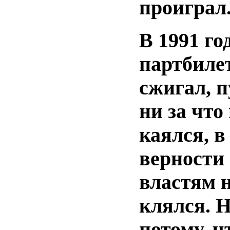
проиграл
В 1991 го
партбиле
сжигал, 
ни за что
каялся, в
верности
властям 
клялся. 
потому, ч