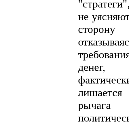
"стратеги
не уясняю
сторону
отказыв
требовани
денег,
фактическ
лишается
рычага
политичес