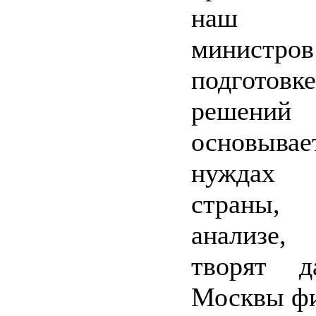
наш к
минист
подготовк
решений
основывае
нуждах
страны
анализе,
творят д
Москвы ф