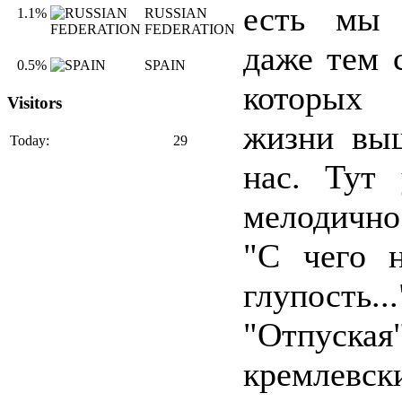
есть мы 
1.1%
RUSSIAN
FEDERATION
даже тем 
0.5%
SPAIN
которых
Visitors
жизни вы
Today:
29
нас. Тут
мелодично
"С чего н
глупость...
"Отпуска
кремлевск