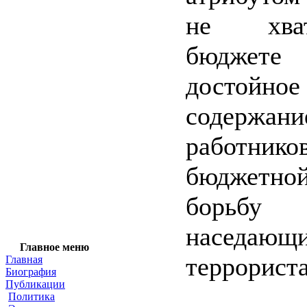
не хва
бюджете 
достойное
содержан
работнико
бюджетно
борь
наседающ
Главное меню
террориста
Главная
Биография
Публикации
Политика