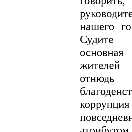
говор
руководит
нашего го
Судите
основна
жителей
отню
благоденст
коррупц
повседнев
атрибутом