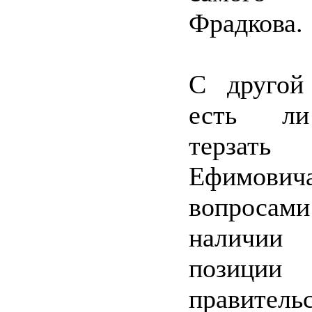
Фрадкова.
С другой
есть л
терзать
Ефимович
вопро
наличии
позиции
правитель