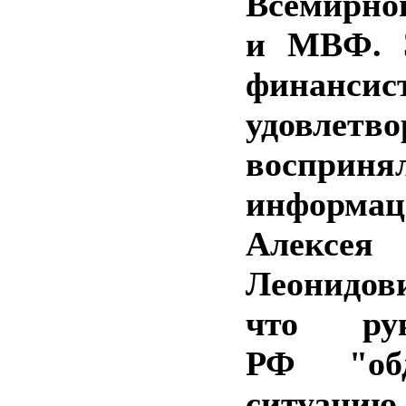
Всемирно
и МВФ. 
финанс
удовлетв
восприня
информа
Алексея
Леонидови
что рук
РФ "обд
ситуа