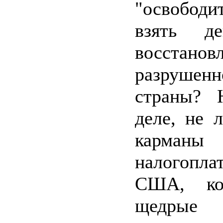
"освободи
взять д
восстанов
разруше
страны? 
деле, не 
карманы
налогопла
США, ко
щедры