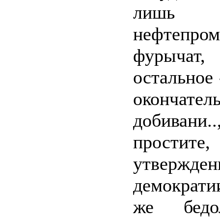
лишь
нефтепро
фурычат
остальное 
окончател
добивани..
простите,
утвержден
демократ
же бедо