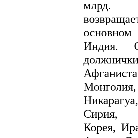
млрд
возвра
основн
Индия. О
должничк
Афганиста
Монголия,
Никарагуа
Сирия, 
Корея, Ир