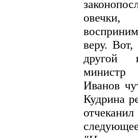
законопос
овечки,
восприн
веру. Вот,
другой п
министр
Иванов чу
Кудрина р
отчекани
следующее