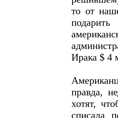
то от наш
подарить
американс
администр
Ирака $ 4 
Американ
правда, н
хотят, чт
списала п