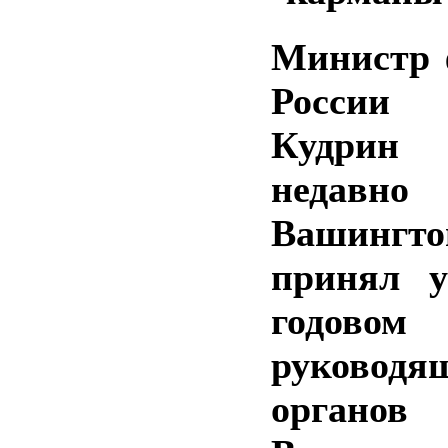
Министр 
России 
Кудрин 
неда
Вашингт
принял у
годовом 
руководя
органов