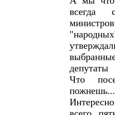
А мы что
всегда с
министров
"народных
утверждал
выбранны
депутаты
Что пос
пожнешь...
Интересн
всего пят