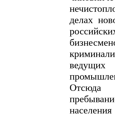
нечистопл
делах нов
российски
бизнесмен
криминали
ведущих 
промышле
Отсюд
пребыв
населения