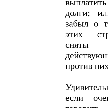
выплати
долги; и
забыл о т
этих ст
сняты
действую
против ни
Удивитель
если оче