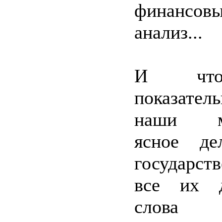
финансов
анализ...
И чт
показате
наши ми
ясное де
государст
все их 
слов