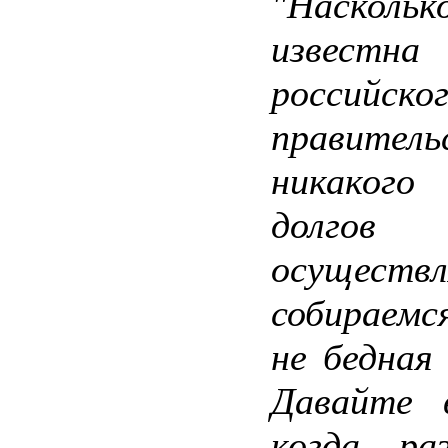
"Наскол
известна
российско
правитель
никакого
долг
осущест
собираемс
не бедная 
Давайте 
когда раз