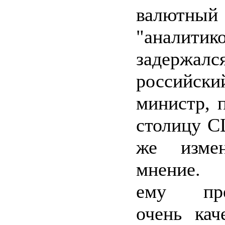
валютны
"аналит
задерж
российски
министр, 
столицу С
же изме
мнение. 
ему пре
очень кач