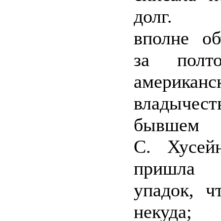
долг. 
вполне об
за полт
американс
владыч
бывшем х
С. Хусей
пришла 
упадок, ч
некуда; 