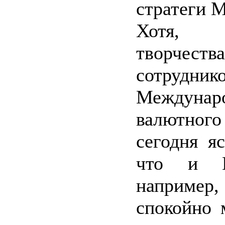
стратеги 
Хотя,
творчества
сотрудник
Междунар
валютно
сегодня я
что и И
наприме
спокойно 