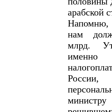
половины 
арабской с
Напомню,
нам дол
млрд. У
именн
налогопла
России
персональ
министру
решившем