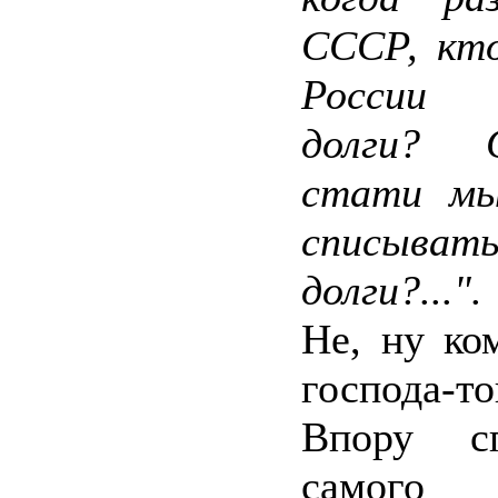
СССР, кто
России
долги? 
стати м
списыват
долги?...".
Не, ну ко
господа-т
Впору сп
самого 