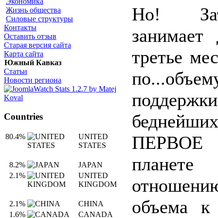
Экономика
Но! З
Жизнь общества
Силовые структуры
Контакты
занимает 
Оставить отзыв
Старая версия сайта
третье ме
Карта сайта
Южный Кавказ
Статьи
по...объем
Новости региона
поддержки
беднейших
Countries
ПЕРВОЕ 
80.4%
UNITED
STATES
планет
8.2%
JAPAN
2.1%
UNITED
отношен
KINGDOM
объема к
2.1%
CHINA
1.6%
CANADA