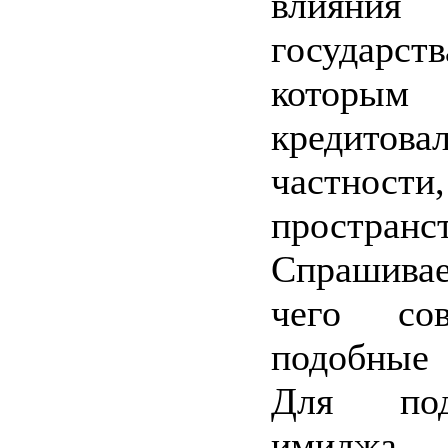
влияни
государств
котор
кредито
частнос
пространс
Спрашивае
чего сов
подобные 
Для под
имиджа 