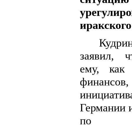
урегулир
иракского
Кудрин
заявил, 
ему, как
финансов
инициатив
Германии 
по сп