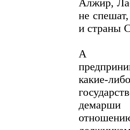
Алжир, Ла
не спешат,
и страны 
А Ро
предприни
какие-либ
государст
демар
отнош