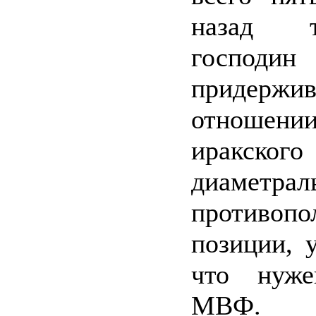
назад 
господи
придерж
отношени
иракско
диаметрал
противопо
позиции, 
что нуже
МВФ. В