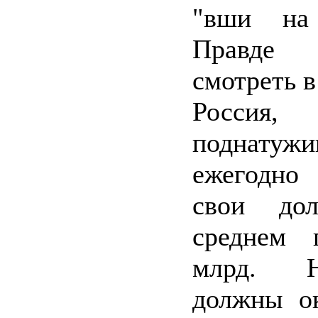
"вши на 
Правд
смотреть в 
Россия,
поднатужи
ежегодн
свои до
среднем
млрд. 
должны о