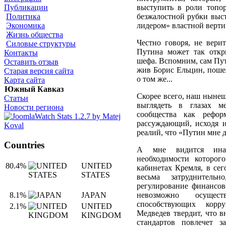
Публикации
выступить в роли топор
Политика
безжалостной рубки выс
Экономика
лидером» властной верт
Жизнь общества
Честно говоря, не верит
Силовые структуры
Путина может так откр
Контакты
шефа. Вспомним, сам Пути
Оставить отзыв
жив Борис Ельцин, пошел
Старая версия сайта
о том же...
Карта сайта
Южный Кавказ
Скорее всего, наш нынеш
Статьи
выглядеть в глазах ме
Новости региона
сообщества как реформ
рассуждающий, исходя и
реалий, что «Путин мне др
Countries
А мне видится ина
необходимости которого
80.4%
UNITED
кабинетах Кремля, в сег
STATES
весьма затруднитель
регулирование финансов
невозможно осущес
8.1%
JAPAN
способствующих кор
2.1%
UNITED
Медведев твердит, что 
KINGDOM
стандартов повлечет 