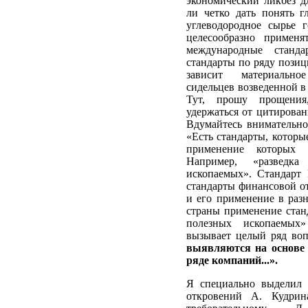
экономический ликбез дл
ли четко дать понять г
углеводородное сырье г
целесообразно применя
международные стан
стандарты по ряду позиц
зависит материально
сидельцев возведенной в 
Тут, прошу прощения,
удержаться от цитирован
Вдумайтесь внимательно
«Есть стандарты, которы
применение которых б
Например, «разведк
ископаемых». Стандар
стандарты финансовой от
и его применение в разн
страны применение станд
полезных ископаемых»
вызывает целый ряд во
выявляются на основе 
ряде компаний...».
Я специально выделил
откровений А. Кудрин