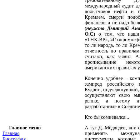
требовательному 
международный аудит дл
добытчиков нефти и га
Кремлем, смерти подо
финансов и не надо был
(
неужто Дмитрий Анат
О.С
) о том, что наш
«ТНК-ВР», «Газпромнефть
то ли народа, то ли Кр
отчетность по правила
считают, как заявил А
прописывание неко
американских правилах у
Конечно удобнее - комп
зампред российского п
Кудрин, подчеркнувший,
осуществляют свою эм
рынке, а потому и 
разработанные в Соедин
Кто бы сомневался...
Главное меню
А тут Д. Медведев, «ни с 
Главная
применять междуна
Биография
инструменты, которые,