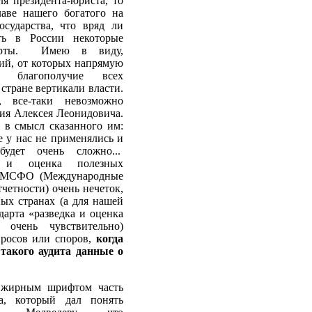
я президента-юриста, то
лаве нашего богатого на
осударства, что вряд ли
ть в России некоторые
дарты. Имею в виду,
ий, от которых напрямую
е благополучие всех
стране вертикали власти.
 все-таки невозможно
ия Алексея Леонидовича.
 в смысл сказанного им:
е у нас не применялись и
удет очень сложно...
а и оценка полезных
т МСФО (Международные
четности) очень нечеток,
ых странах (а для нашей
арта «разведка и оценка
 очень чувствительно)
просов или споров,
когда
такого аудита данные о
 жирным шрифтом часть
а, который дал понять