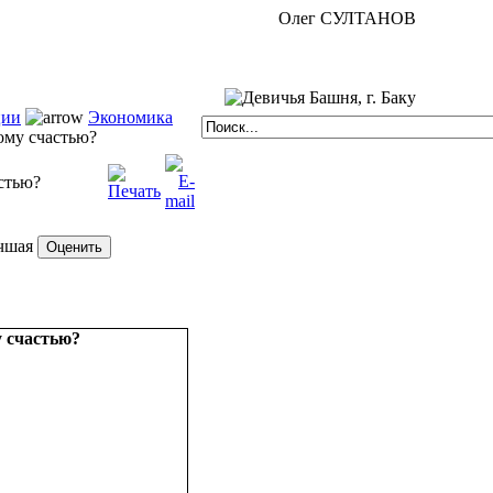
Олег СУЛТАНОВ
ции
Экономика
му счастью?
стью?
чшая