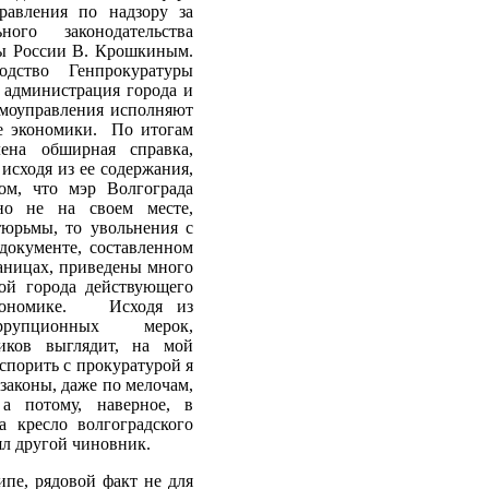
равления по надзору за
ного законодательства
ы России В. Крошкиным.
дство Генпрокуратуры
 администрация города и
амоуправления исполняют
ре экономики. По итогам
ена обширная справка,
исходя из ее содержания,
ом, что мэр Волгограда
но не на своем месте,
тюрьмы, то увольнения с
документе, составленном
аницах, приведены много
ой города действующего
экономике. Исходя из
ррупционных мерок,
иков выглядит, на мой
 спорить с прокуратурой я
законы, даже по мелочам,
а потому, наверное, в
 кресло волгоградского
нял другой чиновник.
пе, рядовой факт не для