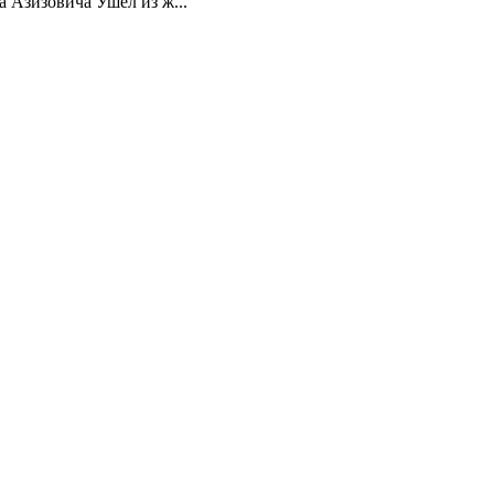
 Азизовича Ушел из ж...