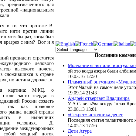
а, предназначенного для
троенной «национальным
икали.
ся в то, что протеже В.
ыто идти против линии
н хотя бы раз, когда был
 вразрез с ним? Вот и я
Последние коммен
ний президент стремится
ждународного делового
Молчание ягнят или–виртуальны
атор высокого полета,
ой это когда азеры были албанами :lo
з сложившихся в стране
10.03.16 12:50
уг, но истина дороже...».
Пламенный энтузиазм «Мультиси
Этот Чалый на самом деле уголов
я картина; МФЦ, о
19.09.14 21:43
 столь часто твердят в
Андрей отвергает Владимира
одняшней России создать
У А.Савельёва всюду "плач Ярос
но, так как правовое
23.08.13 13:01
ого рынка нашей страны
«Секрет» источника денег
твлять в нынешних
Последняя статья талантливого ж
рупции условиях. Д.
14.05.13 17:56
внедрение международных
Дети Атура
за собой мощный поток