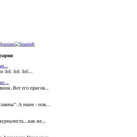
тарии
е...
l: :lol: :lol:...
с...
ник. Вот его пригов...
лавны". А ныне - нов...
урналиста....как же...