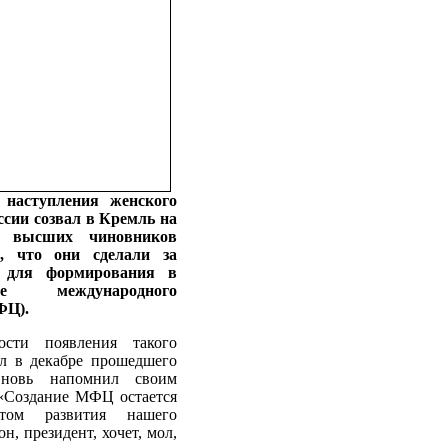
 наступления женского
ссии созвал в Кремль на
х высших чиновников
, что они сделали за
 для формирования в
е международного
ФЦ).
ости появления такого
л в декабре прошедшего
новь напомнил своим
«Создание МФЦ остается
етом развития нашего
н, президент, хочет, мол,