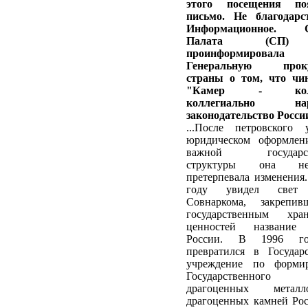
этого посещения по
письмо. Не благодарст
Информационное. С
Палата (СП
проинформировала
Генеральную проку
страны о том, что чи
"Камер - колл
коллегиально на
законодательство Росси
...После петровского 
юридическом оформлен
важной государст
структуры она н
претерпевала изменения
году увидел свет 
Совнаркома, закрепи
государственным хра
ценностей название
России. В 1996 г
превратился в Государ
учреждение по форми
Государственного
драгоценных мета
драгоценных камней Ро