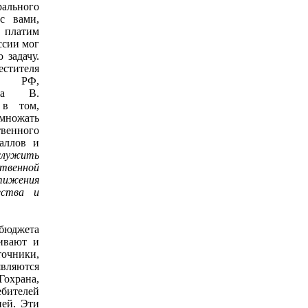
рального
с вами,
 платим
ссии мог
 задачу.
стителя
ов РФ,
ана В.
 в том,
умножать
венного
аллов и
лужить
ственной
тижения
ества и
юджета
чивают и
чники,
вляются
храна,
ебителей
ней. Эти