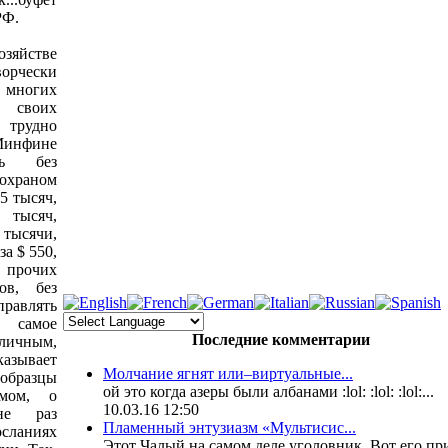
РФ.
хозяйстве
орчески
 многих
 своих
 трудно
 Минфине
ть без
храном
5 тысяч,
 тысяч,
тысячи,
за $ 550,
 прочих
ов, без
равлять
И самое
Последние комментарии
личным,
казывает
Молчание ягнят или–виртуальные...
 образцы
ой это когда азеры были албанами :lol: :lol: :lol:...
змом, о
10.03.16 12:50
не раз
Пламенный энтузиазм «Мультисис...
сланиях
Этот Чалый на самом деле уголовник. Вот его при