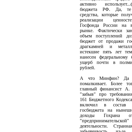
активно использует...
бюджета РФ. Да, те
средства, которые пол
реализации ценнос
Госфонда России на 
рынке. Фактически зан
объем поступлений до
бюджет от продажи гос
драгкамней и метал
истекшие пять лет те
нанесен федеральному 
ущерб почти в полми
рублей.
А что Минфин? Да н
помалкивает. Более то
главный финансист А. 
"забыв" про требовани
161 Бюджетного Кодекс
включил в состав д
госбюджета на нынеш
доходы Гохрана 
"предпринимательской"
деятельности. Странна
забывчивость, из-за 