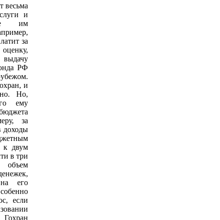
т весьма
слуги и
мые им
ример,
латит за
оценку,
ыдачу
фонда РФ
убежом.
охран, и
ьно. Но,
его ему
юджета
еру, за
в доходы
жетным
ь к двум
ти в три
объем
ежек,
 на его
собенно
ос, если
азовании
 Гохран