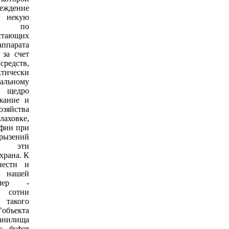
еждение
в некую
ку по
астающих
ппарата
за счет
редств,
тически
льному
 щедро
жание и
яйства
аховке,
нфин при
рызений
ал эти
храна. К
нести и
нашей
амер -
а сотни
 такого
ъекта
анилища
.буфет