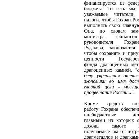
финансируется из феде
бюджета. То есть мы 
уважаемые читатели,
налоги, чтобы Гохран Ро
выполнять свою главную
Она, по словам заме
министра финанс
руководителя Гохр
Рудакова, заключается
чтобы сохранять и при
ценности Государст
фонда драгоценных мет
драгоценных камней,
"с
делу укрепления отече
экономики во имя дос
главной цели - могущ
процветания России...".
Кроме средств госб
работу Гохрана обеспе
внебюджетные исто
главными из которых я
доходы самого Го
получаемые им от потр
драгметаллов и драгкам