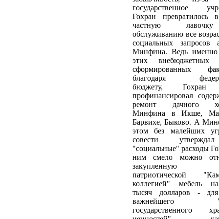
государственное учр
Гохран превратилось 
частную лавоч
обслуживанию все возр
социальных запросов а
Минфина. Ведь именно 
этих внебюджетных с
сформированных фак
благодаря федера
бюджету, Гохран
профинансировал содер
ремонт дачного хоз
Минфина в Икше, Мал
Барвихе, Быково. А Ми
этом без малейших уг
совести утвержд
"социальные" расходы Го
ним смело можно от
закупленную 
патриотической "К
коллегией" мебель н
тысяч долларов - для
важнейшего "об
государственного хр
ценностей", как..