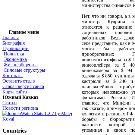
министерства финансов 
Нет, что ни говори, а в 
министра Кудрина тв
относятся к решению
Главное меню
социальных проблем
Главная
работников. Ведь даже
Биография
себе представить, как в
Публикации
могли бы работа
Политика
приобретенных Го
Экономика
видеомагнитофона за $ 1
Жизнь общества
видеоплейера за $ 40
Силовые структуры
видеокамеры за $ 94 
Контакты
одеяла за $ 850, супницы 
Оставить отзыв
кастрюли за $ 240 и
Старая версия сайта
наиважнейших атрибут
Карта сайта
которых невозможно уп
Южный Кавказ
финансами России. 
Статьи
главное, что Минфин 
Новости региона
так сказать, примером по
коллегам в регионах РФ
борьбы с бюрократи
важности которой 
Countries
упоминал в своих по