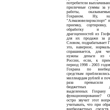
потребители выплачиваю
приличные суммы за у
работы, оказывае
Гохраном. Ну, нап
"Алмазювелирэкспорт" п
приемку, сортировку, 
обработку и в
драгоценностей из Гос
для их продажи за р
Словом, подрабатывает Г
это, наверное, нормал
спрашивается, для ч
нужны деньги из б
России, если, к прим
период 1998 - 2003 годо
Гохрана по внебюд
средствам приблизилис
миллиардам рублей и поч
раза превысили 
бюджетных ден
выделенных Гохрану
функционирование? О
остро звучит этот вопр
учитывать, что при обр
внебюджетных средств