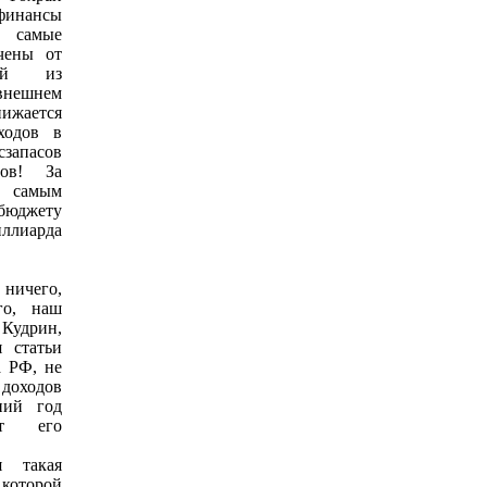
финансы
 самые
учены от
тей из
внешнем
ижается
ходов в
запасов
лов! За
м самым
бюджету
ллиарда
ичего,
го, наш
Кудрин,
я статьи
а РФ, не
оходов
ний год
от его
я такая
которой