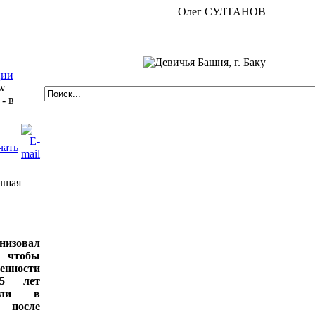
Олег СУЛТАНОВ
ции
- в
чшая
анизовал
 чтобы
нности
85 лет
шли в
; после