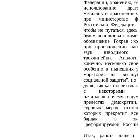
Федерации, хранению, о
использованию драг
металлов и драгоценны
при министерстве ф
Российской Федерации.
чтобы не путаться, здесь
будем использовать коми
обозначение "Гохран"; ко
при произношении нап
звук взводимого з
трехлинейки. Аналог
конечно, несколько свое
особенно в нынешних у
моратория на "высш
социальной защиты", но 
душе, так как после озна
с некоторыми фа
начинаешь почему то дум
прелестях демократ
суровых мерах, исполь
которых прекратит все
бардак в экон
"реформируемой" России.
Итак, работа нашего 