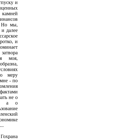
тпуску и
оценных
х камней
инансов
 Но мы,
 и далее
ссарское
ротко, и
оминает
атвора
ия моя,
образна,
словиях
ую меру
мне - по
комления
ктами
ать не о
ии, а о
зование
ленский
омике
..
Гохрана