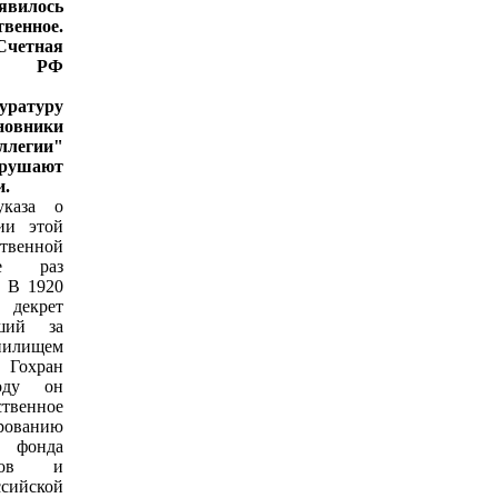
явилось
венное.
четная
) РФ
ратуру
новники
егии"
рушают
и.
указа о
ии этой
венной
е раз
. В 1920
декрет
вший за
нилищем
 Гохран
оду он
ственное
рованию
 фонда
ллов и
ссийской