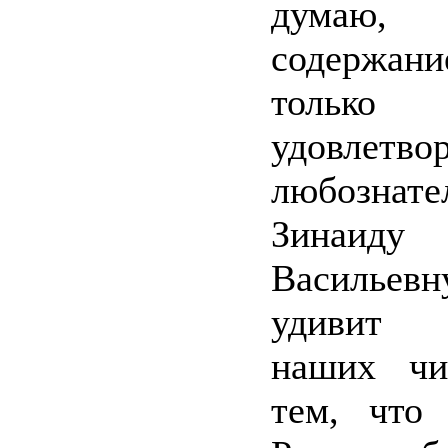
думаю
содержа
только
удовлетво
любознате
Зинаиду
Васильевн
удивит 
наших чи
тем, что