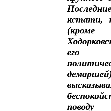
Последние
кстати, 
(кром
Ходорков
его
политиче
демарше
высказыва
беспокой
поводу