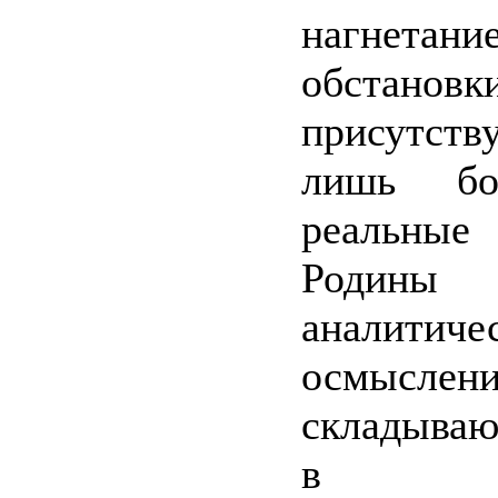
нагнетани
обстано
присутств
лишь бо
реальны
Роди
аналитиче
осмыслен
складыва
в ст