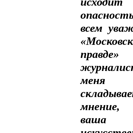
исходит
опасност
всем ува
«Московск
правде»
журнали
меня 
складыва
мнение
ваша г
искусстве