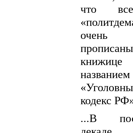
что вс
«политде
очень 
пропис
книжиц
названием
«Уголовн
кодекс РФ
...В пос
декаде д