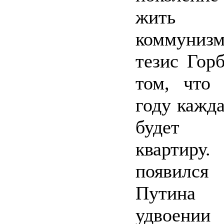
жить
коммуниз
тезис Горб
том, что
году кажда
будет 
квартиру.
появился
Путин
удвоении