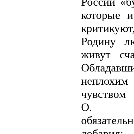
России «б
которые и
критику
Родину л
живут сча
Обладавш
неплохим
чувством
О. Бе
обязател
добави