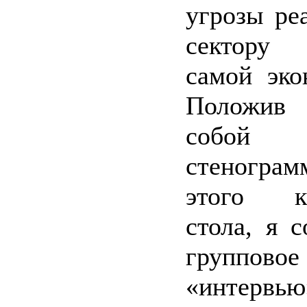
угрозы ре
сектору
самой эко
Положив
собой
стенограм
этого кр
стола, я с
групповое
«интервь