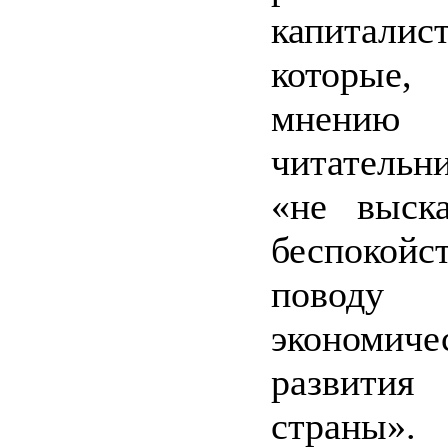
капиталист
которы
мнению
читательн
«не выск
беспокой
поводу
экономиче
развития
страны».