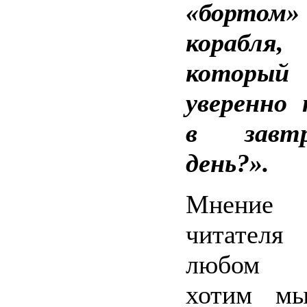
«бортом»
корабля,
который
уверенно
в завтр
день?».
Мнение 
читател
любом с
хотим мы