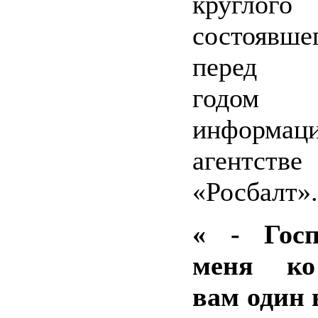
круглого
состоявше
перед 
годо
информац
агентстве
«Росбалт».
« - Госп
меня ко
вам один 