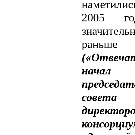
наметили
2005 го
значитель
раньше
(«Отвеча
начал
председат
совета
директор
консорциу