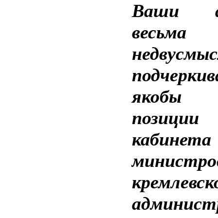
Ваши а
весьма
недвусмыс
подчерки
якобы с
позиции
кабинета
министро
кремлевск
админист