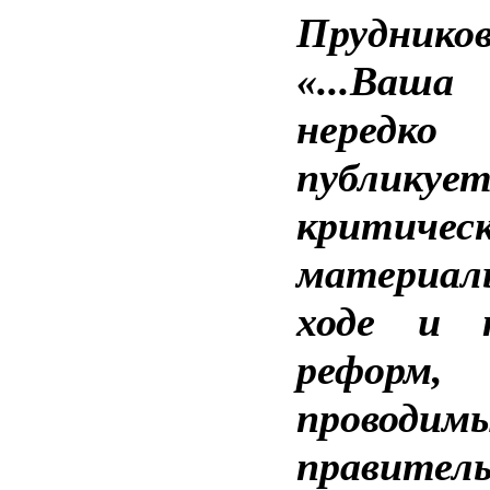
Прудников
«...Ваша
нередко
публикуе
критичес
матери
ходе и 
реформ,
проводим
правител