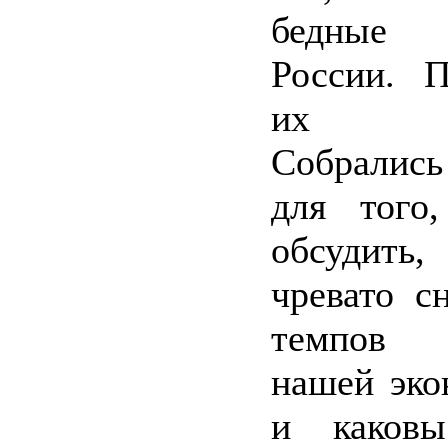
бедные
России. 
их на
Собрали
для того
обсудит
чревато с
темпов 
нашей эко
и каков