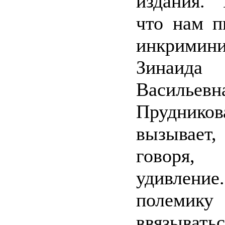
издания.
что нам п
инкримини
Зинаида
Васильевн
Прудников
вызывает,
говоря,
удивлен
полемику
ввязыват