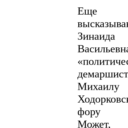
Еще 
высказыва
Зинаида
Васильевн
«политиче
демаршис
Михаилу
Ходорковс
фору д
Может, п