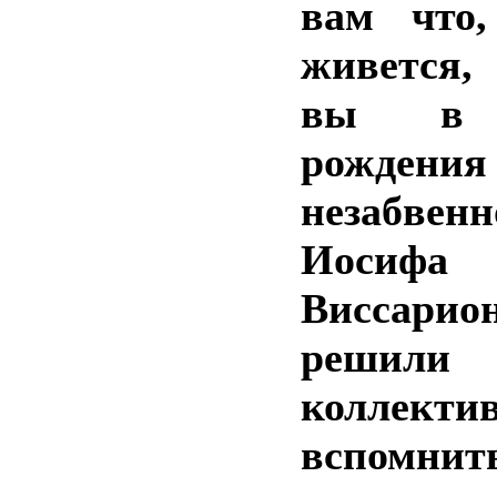
вам что,
живется
вы в 
рождения
незабвенн
Иосифа
Виссарио
решили
коллекти
вспомни