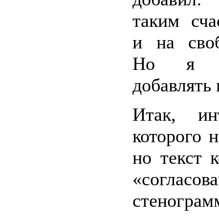
таким сча
и на своб
Но я н
добавлять 
Итак, ин
которого н
но текст к
«согласо
стенограм