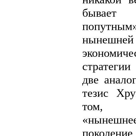
бывает
попутны
нынешней
экономиче
стратегии
две аналог
тезис Хр
том,
«нынешне
поколени