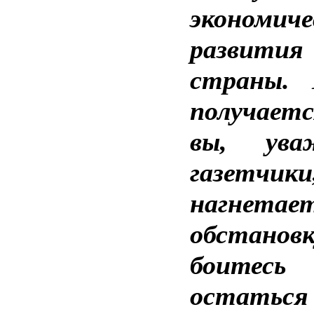
экономиче
развития
страны.
получает
вы, ува
газетчики
нагнетае
обстанов
боитесь
остать