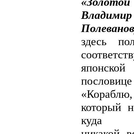
«Золотой
Владимир
Полевано
здесь по
соответст
японской
пословице
«Кораблю,
который н
куда п
никакой в