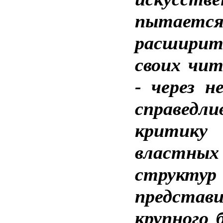
пытаетс
расширит
своих чи
- через не
справедли
критику
властных
струк
представ
крупного б