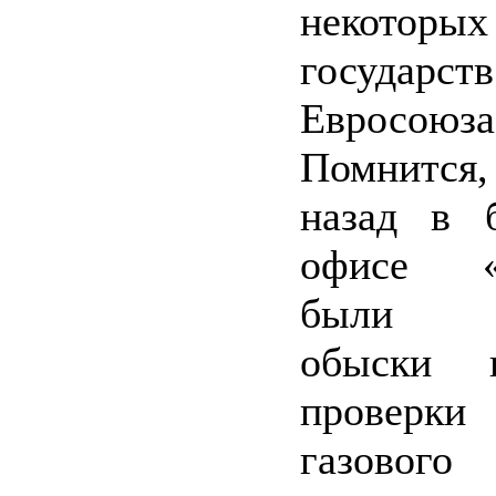
некоторых
государст
Евросоюза
Помнится
назад в б
офисе «Г
были пр
обыски 
проверк
газового