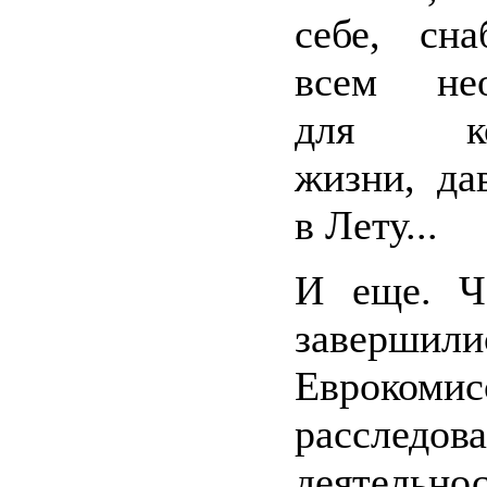
себе, сна
всем нео
для ком
жизни, да
в Лету...
И еще. Ч
завершили
Евроком
расследов
деятельно