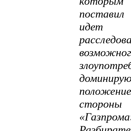
котор
поставил 
иде
расследов
возможно
злоупотре
доминиру
положе
стороны
«Газпрома
Разбирате