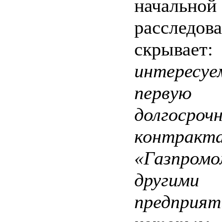
начально
расследо
скрывает:
интерес
первую 
долгосроч
контракт
«Газпр
другими
предприят