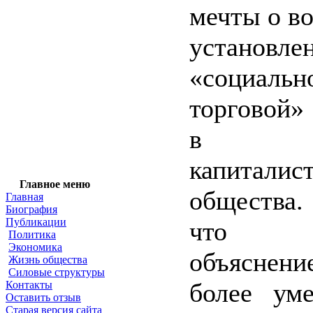
мечты о в
установле
«социальн
торговой»
в ра
капиталис
Главное меню
общества.
Главная
Биография
Публикации
что по
Политика
Экономика
объясне
Жизнь общества
Силовые структуры
более уме
Контакты
Оставить отзыв
Старая версия сайта