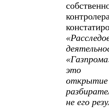
собствен
контролера
констатир
«Расследо
деятельно
«Газпром
это т
открытие
разбирате
не его рез