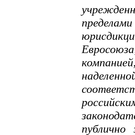
учрежде
пределами
юрисдикци
Евросоюза
компанией
наделе
соответ
российски
законодат
публично 