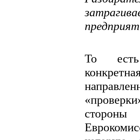
затрагива
предприят
То есть
конкретна
направлен
«прове
стороны
Еврокомис