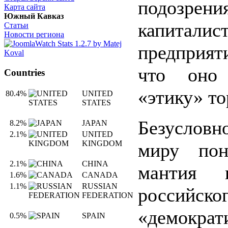
подозрени
Карта сайта
Южный Кавказ
капиталис
Статьи
Новости региона
предприят
что оно 
Countries
«этику» т
80.4%
UNITED
STATES
Безуслов
8.2%
JAPAN
2.1%
UNITED
KINGDOM
миру пон
2.1%
CHINA
мантия н
1.6%
CANADA
1.1%
RUSSIAN
российско
FEDERATION
«демократ
0.5%
SPAIN