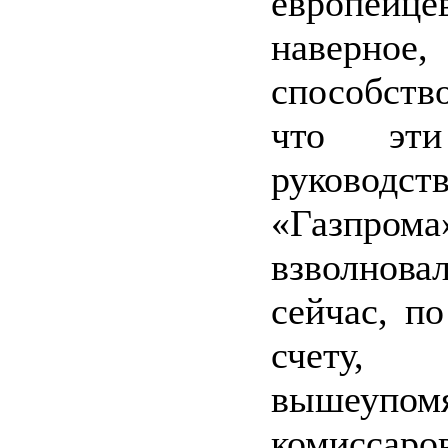
европейце
наверное,
способство
что эти
руководст
«Газпрома
взволнов
сейчас, п
счету,
вышеупом
комиссар