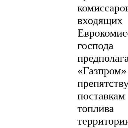
комиссаро
входящих
Еврокоми
господ
предпола
«Газпром»
препятств
поставкам
топли
территори