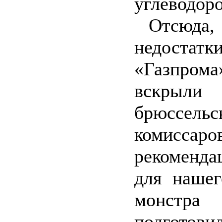
углеводор
Отсюда, 
недостатки
«Газпр
вскры
брюссельс
комиссаров
рекоменд
для нашег
монст
подготовил