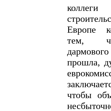
колле
строите
Европе к
тем, ч
дармово
прошла, д
еврокомис
заключает
чтобы объ
несбыточн