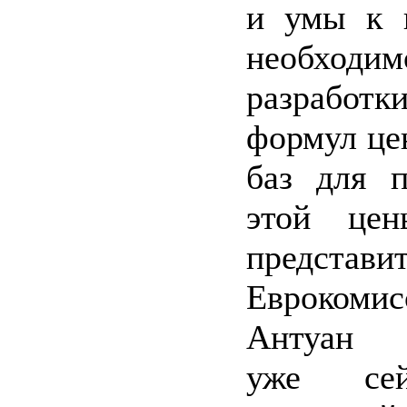
и умы к 
необходим
разработ
формул цен
баз для п
этой це
представи
Еврокомис
Антуан К
уже сей