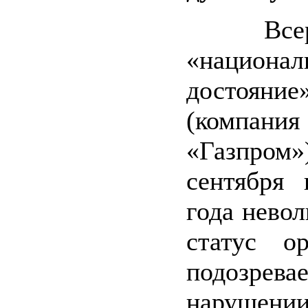
Всерос
«национал
достояние
(компания
«Газпром»
сентября 
года невол
статус ор
подозре
нарушени