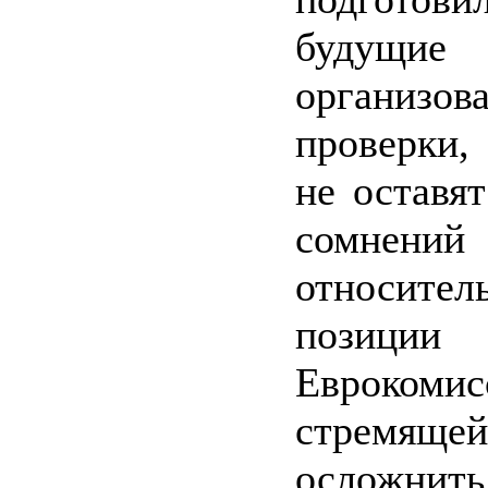
будущи
организов
проверки,
не оставят
сомнений
относител
позиции
Еврокомис
стремящей
осложнит