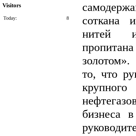
самодержа
Visitors
соткана и
Today:
8
нитей 
пропитан
золотом».
то, что ру
крупного
нефтегазо
бизнеса в
руководит