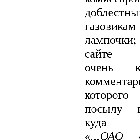
доблестн
газови
лампочк
сайте р
очень ко
коммента
которог
посылу к
куда по
«...ОАО «