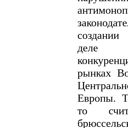
антимоноп
законодат
создании
деле ч
конкуре
рынках Во
Центральн
Европы. Т
то счи
брюссельс