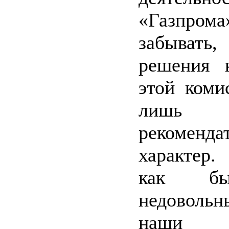
«Газпрома
забывать
решения к
этой коми
лишь
рекоменда
характер.
как б
недоволь
наши м