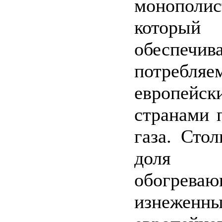
монополис
который
обеспечи
потребляе
европейск
странами 
газа. Стол
доля т
обогреваю
изнеженн