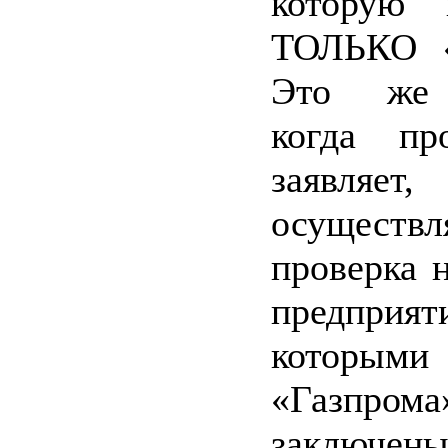
которую и
ТОЛЬКО «
Это же 
когда пр
заявля
осуществ
проверка н
предпри
котор
«Газпрома
заключен