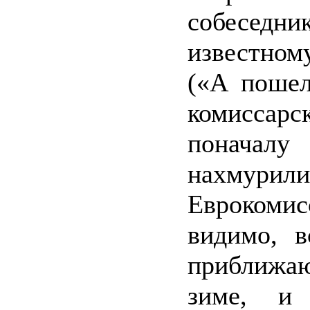
собесед
известно
(«А пошел 
комиссар
поначалу
нахмурили
Еврокомис
видимо, в
приближа
зиме, и