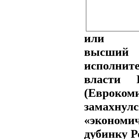
или П
высший
исполнит
власти Е
(Евроком
замахн
«экономи
дубинку Р