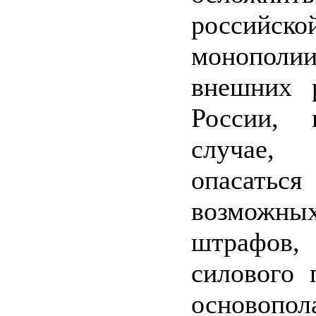
российско
монопо
внешних 
России, 
случае,
опасат
возможны
штрафов,
силового 
основопо