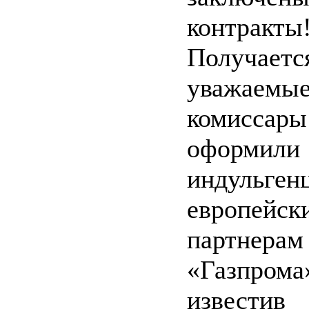
контракты
Получаетс
уважаемы
комиссары
оформили
индульге
европейск
партнерам
«Газпрома
извест