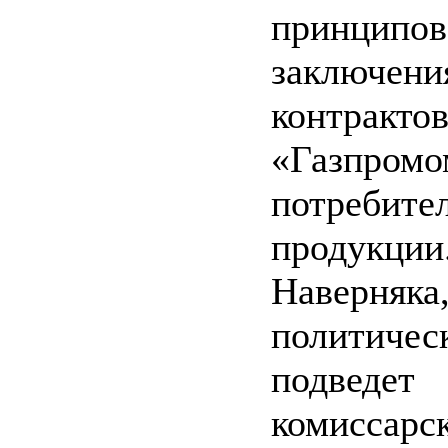
принципов
заключени
контракт
«Газпр
потребит
продукции
Наверняка
политиче
подведет
комиссарс