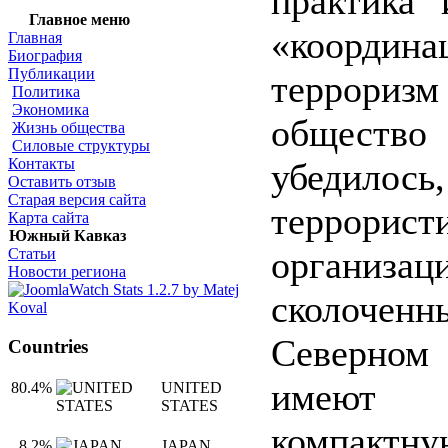
практика 
Главное меню
«координа
Главная
Биография
Публикации
терроризм 
Политика
Экономика
общество
Жизнь общества
Силовые структуры
Контакты
убедил
Оставить отзыв
Старая версия сайта
террорист
Карта сайта
Южный Кавказ
организац
Статьи
Новости региона
сколоч
Северно
Countries
имеют 
80.4%
UNITED
STATES
компактну
8.2%
JAPAN