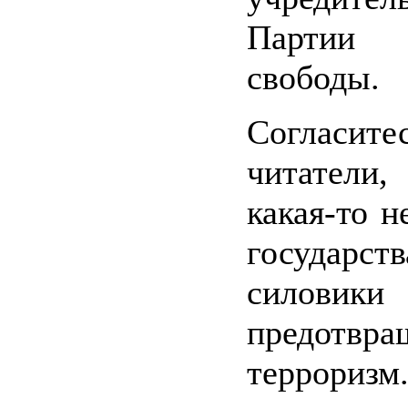
Партии
свободы.
Согласите
читатели
какая-то н
государств
сило
предотвра
террор