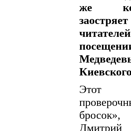
же кор
заостря
читат
посещени
Медведев
Киевского
Этот в
проверо
бросок»,
Дмитри