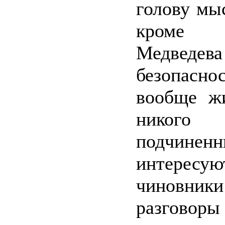
голову мыс
кроме
Медвед
безопас
вообще жи
никог
подчин
интересую
чиновники
разговоры