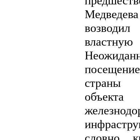
предшес
Медведе
возводи
властную
Неожидан
посещение
страны 
объекта 
железнодо
инфрас
словно 