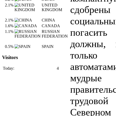
2.1%
UNITED
сдобрены
KINGDOM
социальны
2.1%
CHINA
1.6%
CANADA
погаси
1.1%
RUSSIAN
FEDERATION
должны, 
0.5%
SPAIN
только
Visitors
автома
Today:
4
мудрые
правител
трудовой
Северно