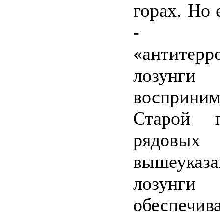
горах. Но 
- го
«антитерр
лозунги 
воспри
Старой 
рядовых
вышеуказа
лозунги
обеспечив