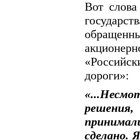
Вот слова
государств
обращен
акционерн
«Российс
дороги»:
«...Несмо
решени
принимали
сделано. 