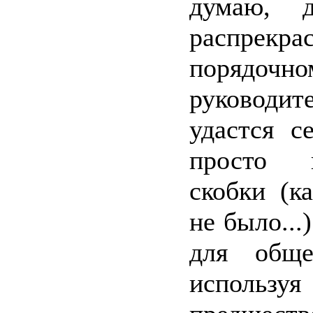
думаю, 
распре
порядочно
руководит
удастся с
просто 
скобки (к
не было...
для обще
использ