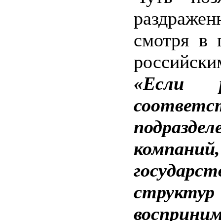
раздраже
смотря в 
российски
«Если р
соответс
подраздел
компаний,
государст
структур
восприни