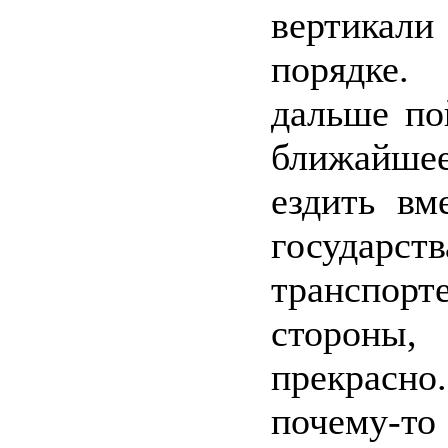
вертика
порядке.
дальше по
ближайшее
ездить вм
государств
транспор
стороны, 
прекрас
почему-т