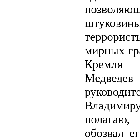
позволяющ
штуковин
террори
мирных гр
Кремля
Медведе
руково
Владимиру 
полагаю,
обозвал ег