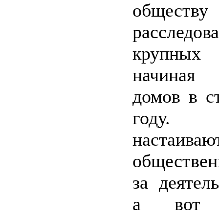
обществ
расслед
крупных
начиная
домов в с
году. 
наста
обществен
за деятел
а вот р