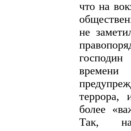
что на вок
обществе
не замети
правопоря
господи
времен
предупреж
террора, 
более «ва
Так, н