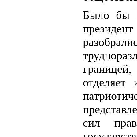
Было бы 
президент 
разобрал
труднораз
границе
отделяет 
патриотич
представл
сил прав
государст