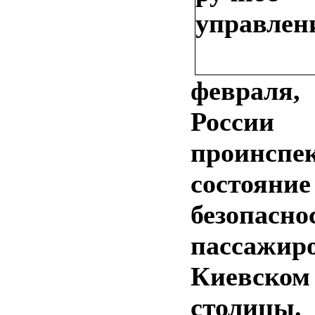
февраля
России 
проинспе
состояние
безопасно
пассажи
Киевск
столицы