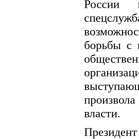
России п
спецслужб
возмож
борьбы с 
обществе
организац
выступаю
произвола
власти.
Президент