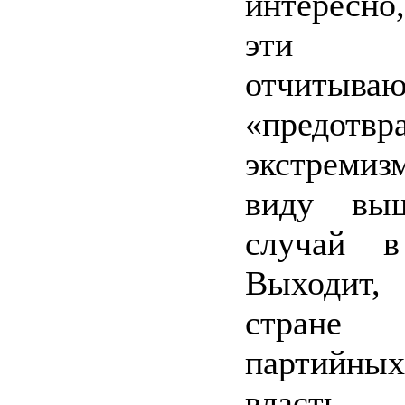
интересн
эти с
отчиты
«предотвр
экстреми
виду выш
случай в
Выходи
стране
партийны
власть