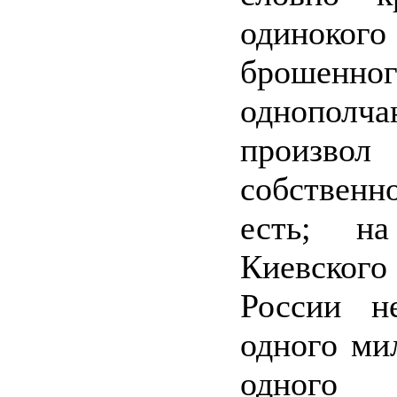
одинок
брошенног
однопо
произвол
собствен
есть; на
Киевского 
России н
одного ми
одного