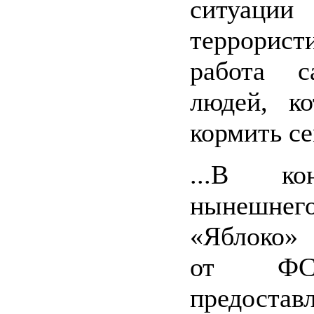
ситуации
террорист
работа с
людей, к
кормить с
...В ко
нынешнего
«Яблоко»
от ФС
предостав