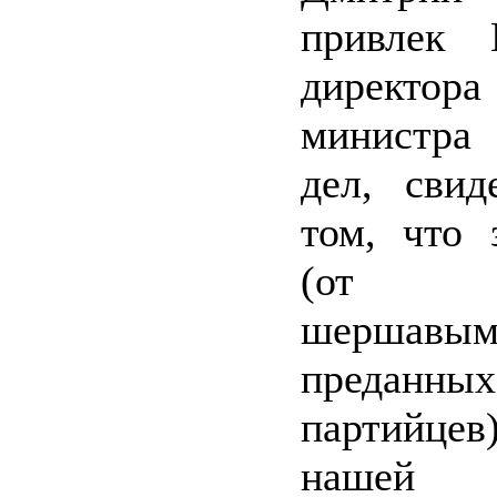
привлек Г
директ
министра
дел, свид
том, что 
(от вы
шершавы
предан
партийц
нашей 