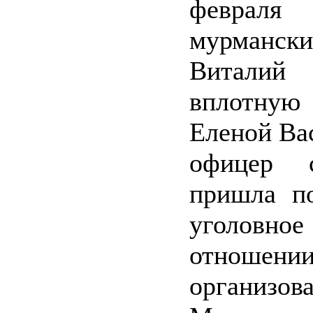
февраля
мурмански
Виталий
вплотн
Еленой Вас
офицер с
пришла по
уголов
отноше
органи