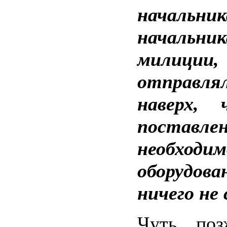
начальник
начальн
милиции
отправля
наверх,
постав
необходим
оборудо
ничего не 
Чуть поз