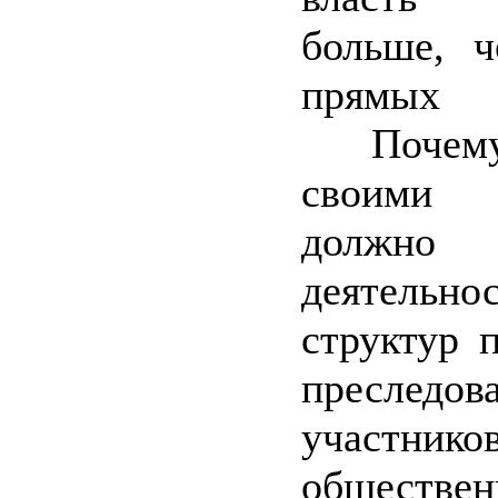
больше, ч
прямых т
Почему
своими
должно 
деятельн
структур 
преследов
участник
обществен