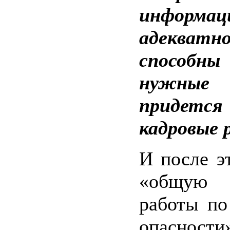
информац
адекв
способн
нужные
придетс
кадровые р
И после э
«общую 
работы по
опасности