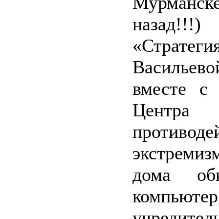
Мурманске
назад!
«Страте
Васильево
вместе с 
Цен
противоде
экстреми
дома об
компьютер
учредител