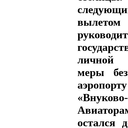
следующий
вылет
руководит
государс
личной
меры без
аэропорту
«Внуково-
Авиатора
остался 