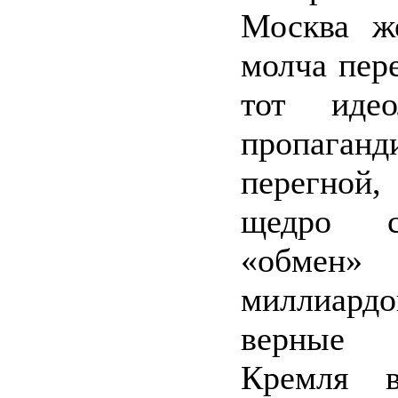
Москва ж
молча пере
тот идео
пропаганд
перегной
щедро 
«обмен
миллиар
верные 
Кремля в