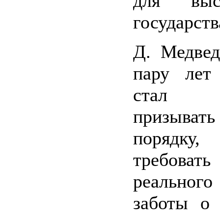
для вы
государств
Д. Медвед
пару лет 
стал р
призывать
порядку,
требов
реальног
заботы о