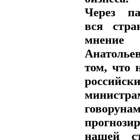
Через па
вся стра
мнение 
Анатоль
том, что 
российск
минис
говорунам
прогнози
нашей ст