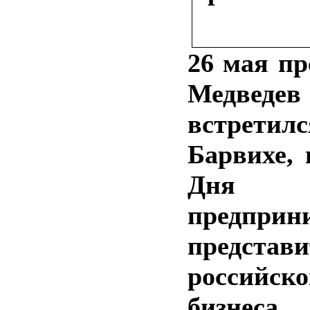
26 мая пр
Медведев
встрет
Барвихе, 
Дня
предприни
представ
российско
бизнеса.