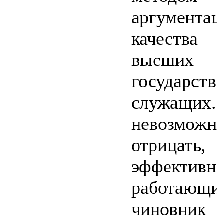
аргумента
качеств
высших
государст
служащ
невозможн
отрица
эффективн
работающ
чиновник 