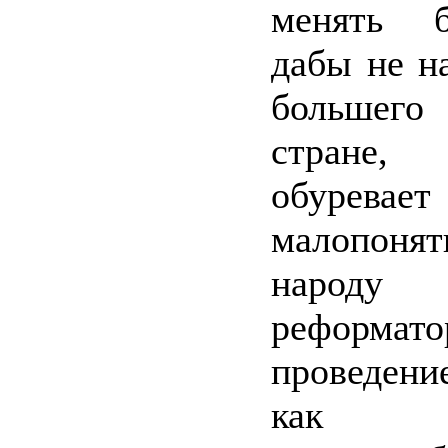
менять бе
дабы не н
большег
стране, 
обурев
малопонят
народу
реформато
проведение
как пе