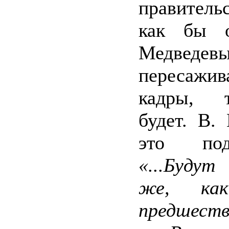
правитель
как бы 
Медвед
пересажи
кадры, 
будет. В.
это подч
«...Буду
же, ка
предшеств