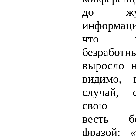
до журн
информац
что кол
безработны
выросло н
видимо, 
случай, с
свою пе
весть бо
фразой:
«Э