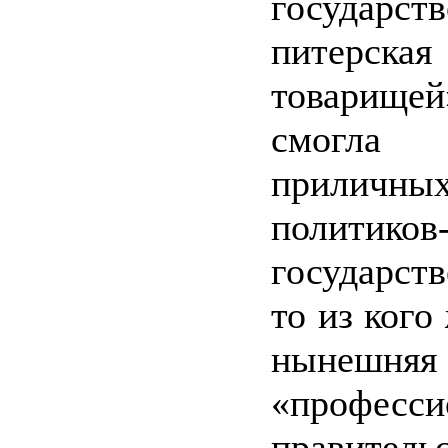
государст
питерска
товарищей
смогла в
приличны
политиков
государств
то из кого
нынешняя
«професси
правитель