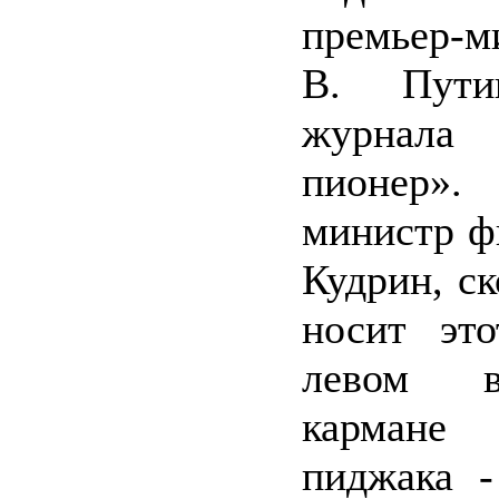
премьер-м
В. Пути
журнала 
пионер»
министр ф
Кудрин, ск
носит это
левом вн
кармане
пиджака -