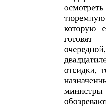
осмотре
тюремную
которую е
готов
очередно
двадцатил
отсидки, т
назначенн
министры
обозреваю