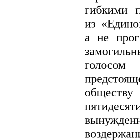
гибкими п
из «Едино
а не прог
замогиль
голосо
предстоящ
обществу
пятидесят
вынужден
воздерж