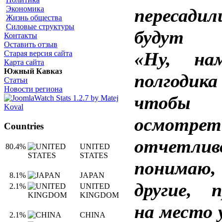
Экономика
пересадил
Жизнь общества
Силовые структуры
будут г
Контакты
Оставить отзыв
«Ну, на
Старая версия сайта
Карта сайта
Южный Кавказ
полгоди
Статьи
Новости региона
чтобы
осмотре
Countries
отчетлив
80.4%
UNITED
STATES
понима
8.1%
JAPAN
другие, 
2.1%
UNITED
KINGDOM
на место 
2.1%
CHINA