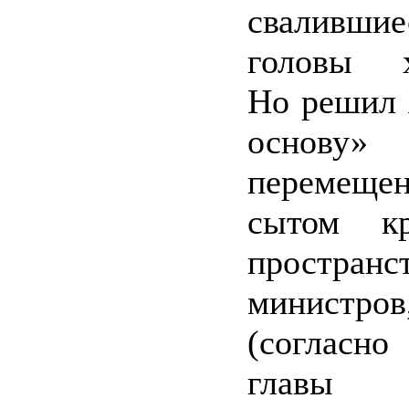
сваливши
головы х
Но решил я
основу» 
переме
сытом кр
пространс
министров
(согласн
главы