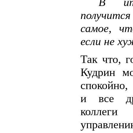
В ито
получит
самое, чт
если не ху
Так что, г
Кудрин мо
спокойно,
и все др
колле
управлени