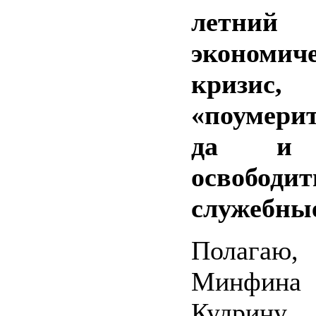
летний
экономич
кризис,
«поумерит
да и 
освобод
служебные
Полагаю
Минфина
Кудрин