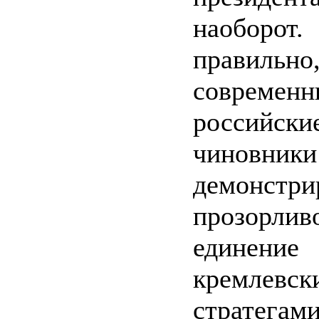
наобо
правильно
современн
российски
чиновник
демонстри
прозорлив
едине
кремлевск
страте