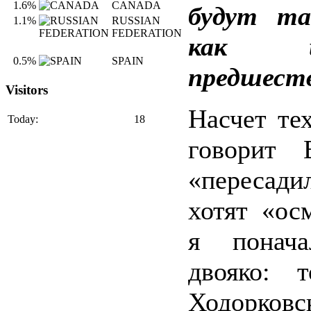
1.6%
CANADA
будут та
1.1%
RUSSIAN
FEDERATION
как 
0.5%
SPAIN
предшест
Visitors
Насчет тех
Today:
18
говорит 
«пересади
хотят «осм
я понача
двояко: 
Ходорковс