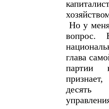
капиталис
хозяйство
Но у меня
вопрос. 
националь
глава само
партии 
признает
десят
управлени