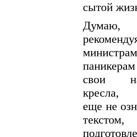
сытой жи
Думаю, п
рекоменд
министрам
паникерам
свои на
кресла, 
еще не озн
текстом,
подготовл