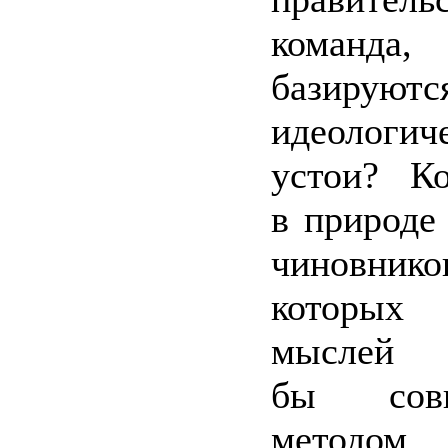
команда
базиру
идеологич
устои? Ко
в природе
чиновн
которы
мыслей п
бы сов
методом 