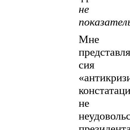
не кри
показатель
Мне по
представл
сия с
«антикриз
констатаци
не вы
неудоволь
президент