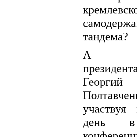
кремлевск
самодержа
тандема?
А по
президен
Георгий
Полтавчен
участвуя
день в
конференц