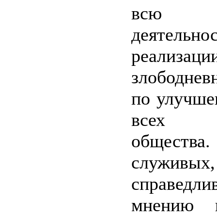
всю 
деятельно
реализаци
злободнев
по улучше
всех 
общества.
служивых,
справедли
мнению 