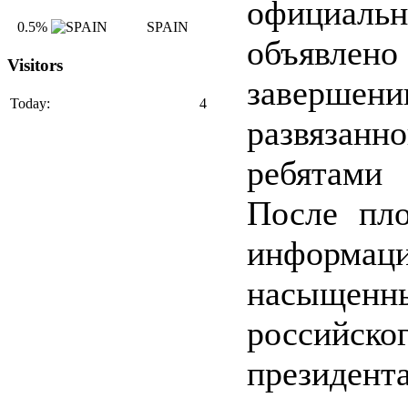
официальн
0.5%
SPAIN
объяв
Visitors
завершени
Today:
4
развязанн
ребятам
После пло
информац
насыщенн
российско
президента