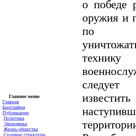
о победе 
оружия и 
по и
уничтожа
техн
военнослу
следуе
извес
Главное меню
Главная
Биография
наступ
Публикации
Политика
территори
Экономика
Жизнь общества
Силовые структуры