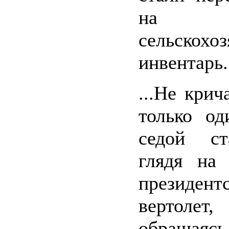
на
сельскохо
инвентарь.
...Не крич
только од
седой ст
глядя на
президент
вертол
обращ