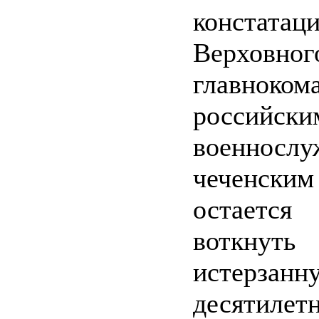
констатац
Верховног
главноком
российски
военнос
чеченски
остает
вотк
истерзанн
десятилет