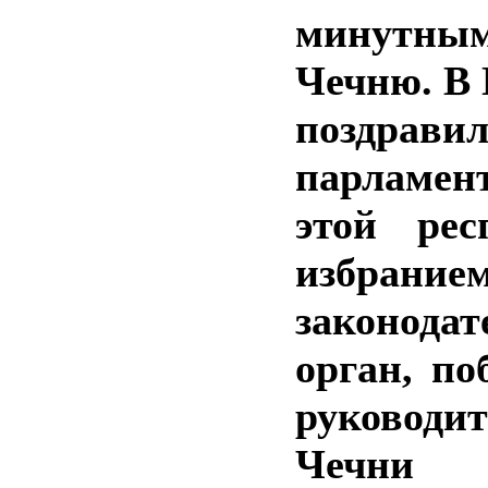
минутны
Чечню. В 
поздрави
парламен
этой рес
избра
законода
орган, по
руководи
Чеч