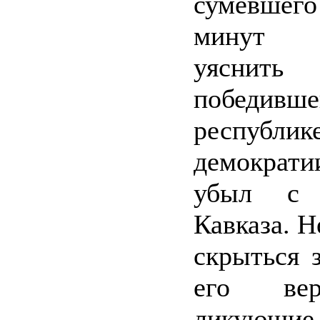
сумевше
минут 
уясни
побед
республик
демократи
убыл с 
Кавказа. Н
скрыться 
его вер
ликующи