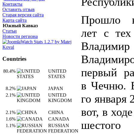
Республик
Контакты
Оставить отзыв
Старая версия сайта
Прошло в
Карта сайта
Южный Кавказ
лет с тех
Статьи
Новости региона
Владимир
Владим
Countries
первый ра
80.4%
UNITED
STATES
в Чечню. 
8.2%
JAPAN
го января 
2.1%
UNITED
KINGDOM
вот, в ход
2.1%
CHINA
1.6%
CANADA
шестого
1.1%
RUSSIAN
FEDERATION