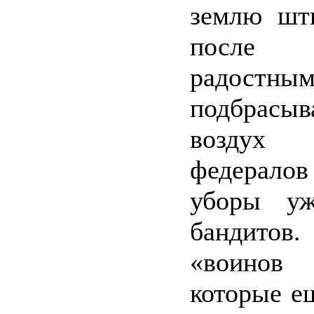
землю шт
после
радостны
подбра
возду
федералов
уборы у
бандито
«воинов
которые е