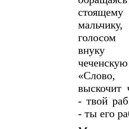
стояще
мальчи
голосом
внуку
чеченскую
«Слово,
выскочит 
- твой раб
- ты его ра