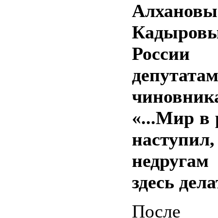
Алхано
Кадыров
России 
депут
чиновни
«...Мир в
наступил,
недруга
здесь дела
После