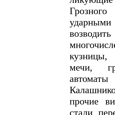
Грозного
ударным
возводить
многочисл
кузницы,
мечи, гр
автоматы
Калашн
прочие в
стали пер