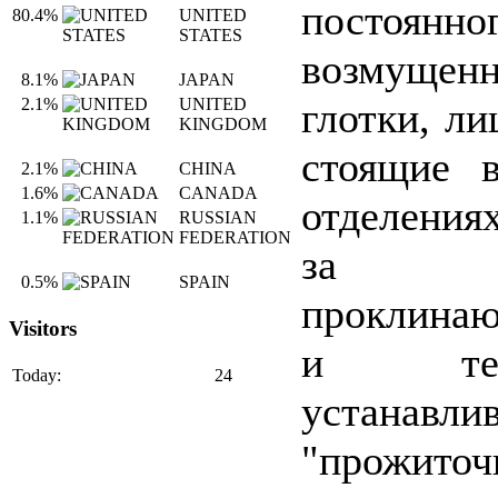
постоянно
80.4%
UNITED
STATES
возмуще
8.1%
JAPAN
глотки, ли
2.1%
UNITED
KINGDOM
стоящие 
2.1%
CHINA
1.6%
CANADA
отделения
1.1%
RUSSIAN
FEDERATION
за пе
0.5%
SPAIN
проклинаю
Visitors
и те
Today:
24
устанавли
"прожиточ