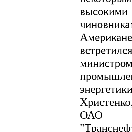
высокими
чиновника
Американ
встре
министро
промышл
энергет
Христенк
ОАО
"Транс