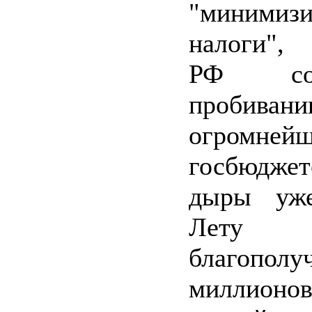
"минимизи
налоги", 
РФ соде
пробиван
огромне
госбюджет
дыры уж
Лету с
благополу
миллион