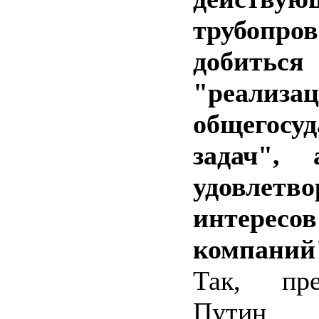
трубопро
добиться
"реализа
общегосу
задач",
удовлетво
интересо
компаний
Так, пр
Путин 