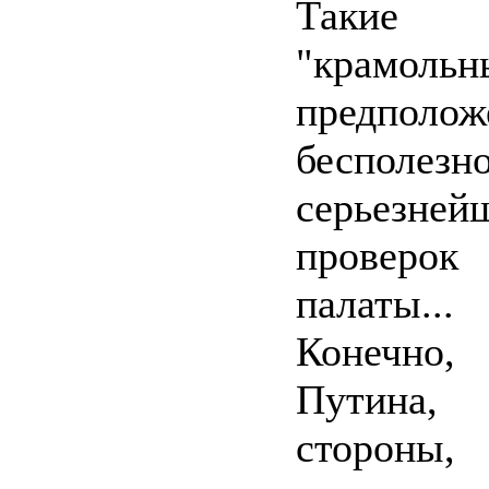
Таки
"крамольн
предпо
бесполезн
серьезней
проверо
палаты...
Конечно,
Путина
сторон