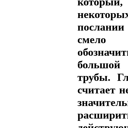
который,
некоторы
послании
смело
обознач
большой
трубы. Г
считает 
значитель
расширит
действую