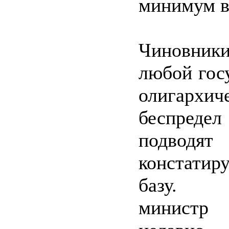
минимум в
Чиновни
любой гос
олигархич
беспреде
подводят
констати
базу. 
минист