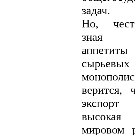
задач.
Но, чест
зная н
аппети
сырьевых
монополи
верится, 
экспорт
высока
мировом 