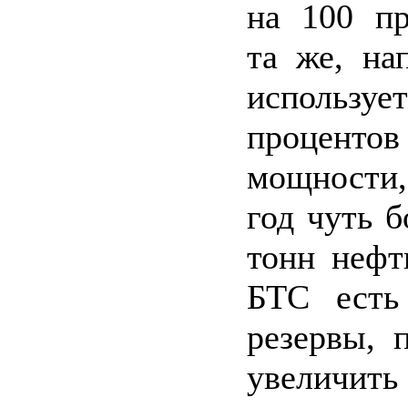
на 100 пр
та же, на
использу
процен
мощности,
год чуть б
тонн нефт
БТС есть
резервы, 
увелич