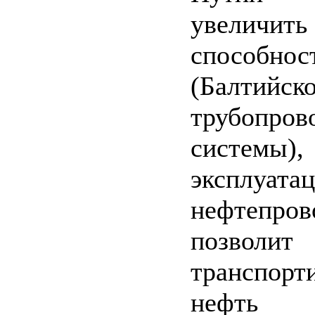
увеличить
способ
(Балтийск
трубопров
системы)
эксплуата
нефтепров
позволит
транспорт
нефть 