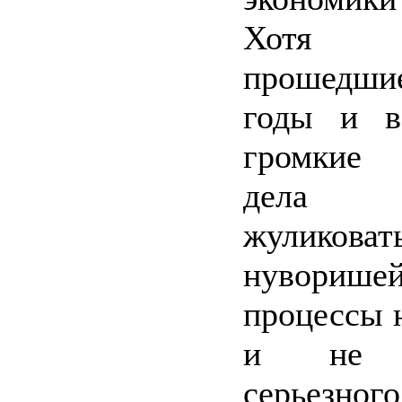
Хотя 
прошедши
годы и в
громкие
дела 
жуликоват
нувориш
процессы 
и не о
серьезного