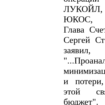
ЛУКОЙЛ,
ЮКОС, Т
Глава Сче
Сергей С
заяви
"...Проана
минимиза
и потери
этой св
бюджет".