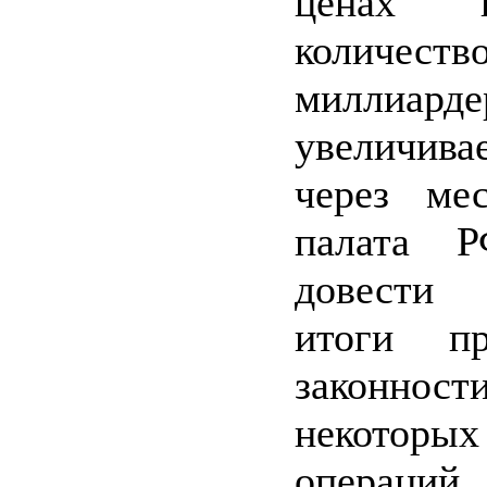
ценах 
количеств
миллиарде
увеличивае
через ме
палата Р
довести
итоги п
законност
некоторых
операций