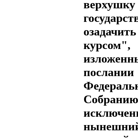
верхушку
государс
озадачит
курсом",
излож
послании
Федераль
Собра
исклю
нынешн