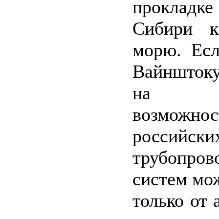
прокладк
Сибири к
морю. Есл
Вайнштоку
на уве
возможнос
российски
трубопров
систем мо
только от 