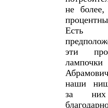
не более,
процентн
Есть 
предполо
эти пр
лампочки
Абрамович
наши нищ
за них
благодарн