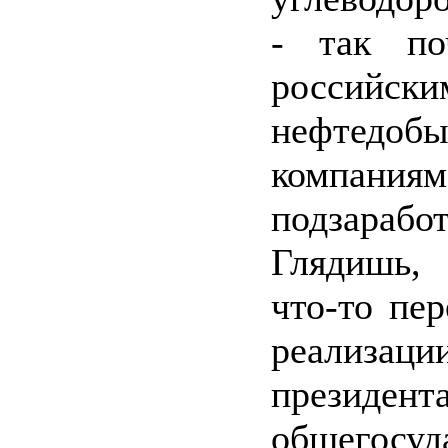
- так п
российски
нефтедоб
компа
подзаработ
Глядишь,
что-то пер
реализаци
президента
общегосуд