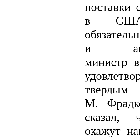
поставки 
в США
обязатель
и амер
министр в
удовлетв
твердым 
М. Фрадк
сказал,
окажут н