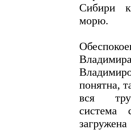
Сибири к
морю.
Обеспокое
Владимир
Владимир
понятна, т
вся труб
система 
загружена