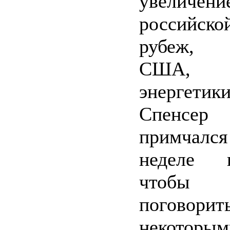
увеличени
российск
рубеж, 
США, 
энергети
Спенсе
примчался
неделе 
чтобы 
погов
некотор