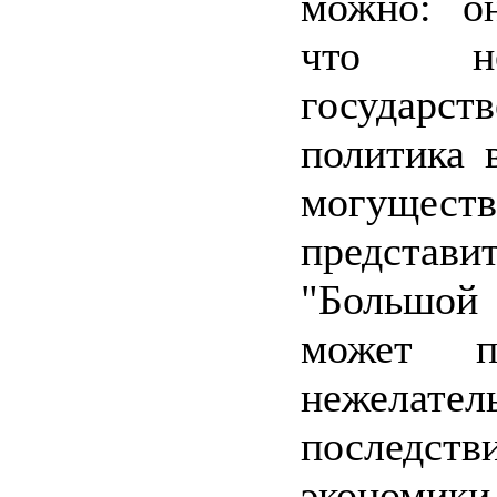
можно: он
что нео
государст
политика 
могущест
представи
"Большой
может п
нежелател
последс
экономи