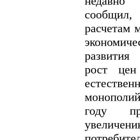
недавно 
сообщи
расчетам 
экономиче
развития
рост цен
естествен
монополи
году п
увеличен
потребит