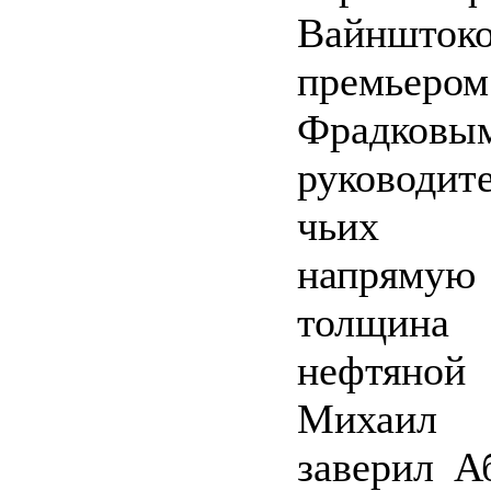
Вайншт
премь
Фрадк
руководи
чьих д
напряму
толщина 
нефтян
Михаил
заверил А