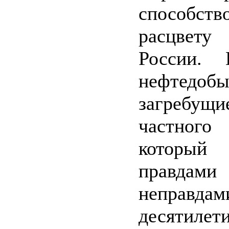
способств
расцвету
России. 
нефтед
загреб
частного
которы
прав
неправдам
десятилет