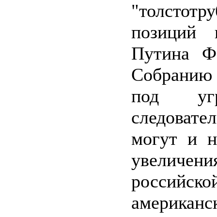
"толстотр
позиций 
Путина Ф
Собрани
под уг
следоват
могут и н
увеличен
российск
американ