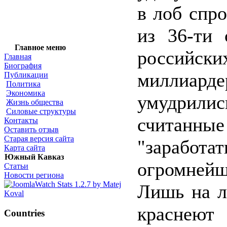
в лоб спр
из 36-ти 
Главное меню
российски
Главная
Биография
миллиарде
Публикации
Политика
Экономика
умудри
Жизнь общества
Силовые структуры
считан
Контакты
Оставить отзыв
Старая версия сайта
"заработат
Карта сайта
Южный Кавказ
огромней
Статьи
Новости региона
Лишь на л
красн
Countries