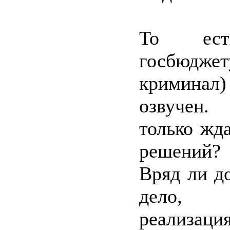
То ест
госбюдж
криминал)
озвучен
только жд
решений?
Вряд ли д
дело, 
реализаци