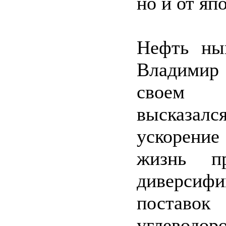
но и от яп
Нефть ны
Владими
своем 
высказ
ускорение
жизнь п
диверсифи
поставок
углеводор