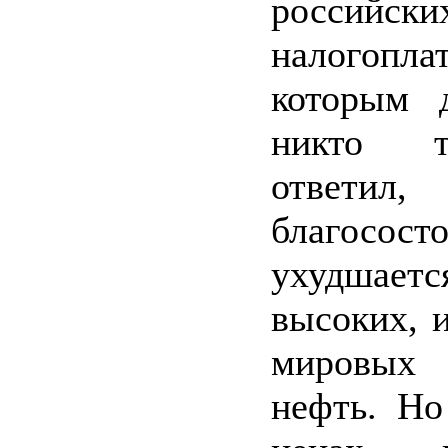
российски
налогопла
которым 
никто 
ответил,
благосост
ухудшае
высоких, 
мировых
нефть. Н