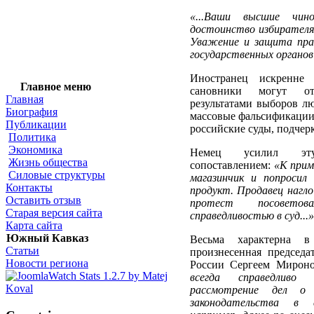
«...Ваши высшие чин
достоинство избирателя
Уважение и защита прав
государственных органов
Иностранец искренне 
Главное меню
сановники могут отп
Главная
результатами выборов лю
Биография
массовые фальсификации?
Публикации
российские суды, подчер
Политика
Экономика
Немец усилил эт
Жизнь общества
сопоставлением:
«К прим
Силовые структуры
магазинчик и попросил 
Контакты
продукт. Продавец нагло
Оставить отзыв
протест посовето
Старая версия сайта
справедливостью в суд...»
Карта сайта
Южный Кавказ
Весьма характерна в
Статьи
произнесенная председа
Новости региона
России Сергеем Мирон
всегда справедливо
рассмотрение дел о 
законодательства в 