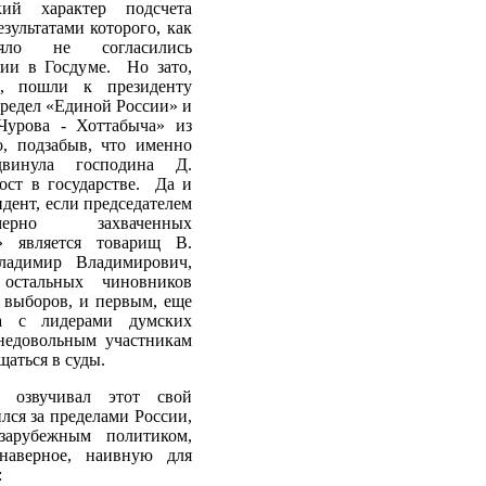
ий характер подсчета
зультатами которого, как
яло не согласились
ии в Госдуме. Но зато,
, пошли к президенту
предел «Единой России» и
Чурова - Хоттабыча» из
, подзабыв, что именно
винула господина Д.
ст в государстве. Да и
дент, если председателем
ерно захваченных
» является товарищ В.
димир Владимирович,
остальных чиновников
 выборов, и первым, еще
а с лидерами думских
недовольным участникам
щаться в суды.
р озвучивал этот свой
лся за пределами России,
арубежным политиком,
наверное, наивную для
: