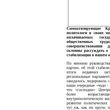
Симпатизирующие К
политологи в своих м
оплачиваемых госуда
общественных труд
совершенствовании 
склонны рассуждать о 
стабилизации в нашем о
По мнению руководства
партии, об этой стабили
итоги недавних окт
региональные парламент
ожидалось, лидировала 
наши очередные «чудо -
что «господин» Центри
более возраста
внутриполитическую жиз
развитие политических
тут уж, как ни крути, 