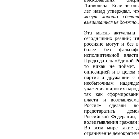
Линкольна. Если не оши
лет назад утверждал, ч
могут хорошо сделать
вмешиваться не должно..
Эта мысль актуальна 
сегодняшних реалий; изб
россияне могут и без в
более без фальсиф
исполнительной власт
Председатель «Единой Р
то никак не поймет, 
оппозицией и в целом с
партия и дружащий с 
несбыточным надежда
уважения широких народ
так как сформированн
власти и возглавляем
Россия» сделали вс
предотвратить демок
Российской Федерации, 
волеизъявления граждан 
Во всем мире такие де
ограничение демократиче