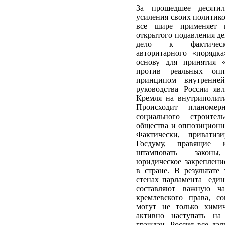
За прошедшее десяти
усиления своих политик
все шире применяет 
открытого подавления де
дело к фактическо
авторитарного «порядка
основу для принятия «
против реальных опп
принципом внутренне
руководства России явл
Кремля на внутриполити
Происходит планомер
социального строител
общества и оппозиционн
Фактически, приватиз
Госдуму, правящие 
штамповать законы
юридическое закреплени
в стране. В результате
стенах парламента един
составляют важную ча
кремлевского права, со
могут не только хими
активно наступать на 
граждан. Россия все дал