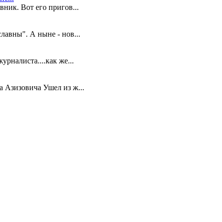
ник. Вот его пригов...
лавны". А ныне - нов...
урналиста....как же...
 Азизовича Ушел из ж...