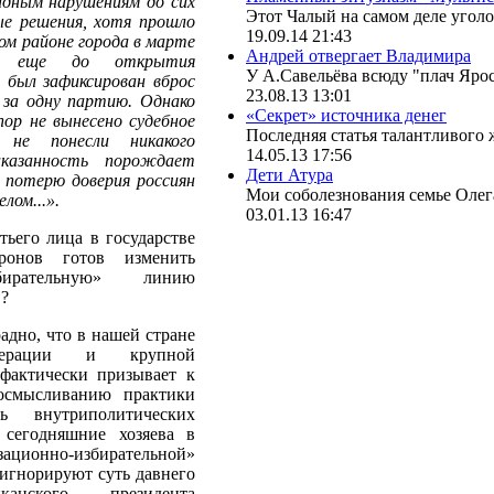
идным нарушениям до сих
Этот Чалый на самом деле уголов
ые решения, хотя прошло
19.09.14 21:43
ом районе города в марте
Андрей отвергает Владимира
, еще до открытия
У А.Савельёва всюду "плач Ярос
 был зафиксирован вброс
23.08.13 13:01
за одну партию. Однако
«Секрет» источника денег
ор не вынесено судебное
Последняя статья талантливого ж
 не понесли никакого
14.05.13 17:56
аказанность порождает
Дети Атура
 потерю доверия россиян
Мои соболезнования семье Олега
лом...».
03.01.13 16:47
ьего лица в государстве
ронов готов изменить
бирательную» линию
?
адно, что в нашей стране
ерации и крупной
фактически призывает к
осмысливанию практики
 внутриполитических
 сегодняшние хозяева в
нно-избирательной»
игнорируют суть давнего
канского президента