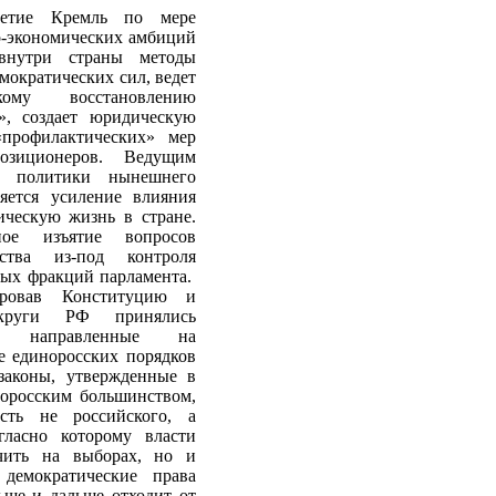
летие Кремль по мере
о-экономических амбиций
внутри страны методы
мократических сил, ведет
му восстановлению
», создает юридическую
профилактических» мер
озиционеров. Ведущим
й политики нынешнего
яется усиление влияния
ческую жизнь в стране.
ное изъятие вопросов
ьства из-под контроля
ых фракций парламента.
ировав Конституцию и
круги РФ принялись
, направленные на
е единоросских порядков
 законы, утвержденные в
оросским большинством,
сть не российского, а
гласно которому власти
чить на выборах, но и
демократические права
ьше и дальше отходит от