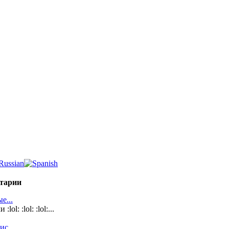
тарии
е...
l: :lol: :lol:...
с...