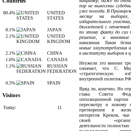
Countries
например, даже по очев
пор не вынесены судебн
уже полгода. В Приморск
80.4%
UNITED
месяце на выборах
STATES
избирательного участка,
бюллетеней с отметкой 
8.1%
JAPAN
по этому факту до сих п
2.1%
UNITED
решение, и виновные
KINGDOM
наказания. Такая безн
новые злоупотребления и
к институту выборов в це
2.1%
CHINA
1.6%
CANADA
Неужели это мнение трет
1.1%
RUSSIAN
означает, что С. Ми
FEDERATION
«стратегическую из
внутренней политики РФ
0.5%
SPAIN
Вряд ли, конечно. Но отр
глава Совета Фед
Visitors
оппозиционной партии 
пересмотру и новому 
Today:
11
претворения в жизнь
интересов Кремля, чьи
своей «организацио
деятельности полностью 
высказывания амери