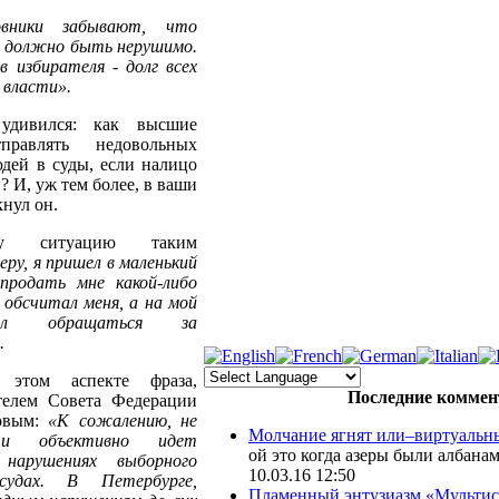
овники забывают, что
 должно быть нерушимо.
 избирателя - долг всех
 власти».
удивился: как высшие
равлять недовольных
дей в суды, если налицо
 И, уж тем более, в ваши
кнул он.
у ситуацию таким
еру, я пришел в маленький
продать мне какой-либо
 обсчитал меня, а на мой
вал обращаться за
.
 этом аспекте фраза,
Последние коммен
телем Совета Федерации
овым:
«К сожалению, не
Молчание ягнят или–виртуальны
 и объективно идет
ой это когда азеры были албанами :lo
нарушениях выборного
10.03.16 12:50
судах. В Петербурге,
Пламенный энтузиазм «Мультиси