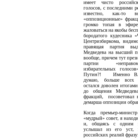
имеет чисто российск
голосов, с последними ре
известно, как-то в
«оппозиционные» фракц
громко топая в эфире
жаловаться на якобы бес
бородатого кудесника «
Центризбиркома, видимо
правящая партия выд
Медведева на высший по
вообще, причем тут прези
партии «неправом
избирательных голосов
Путин?! Именно Вла
думаю, больше всех 
остался доволен итогами
до общения Медведев
фракций, посоветовал 
демарша оппозиции обра
Когда премьер-минист
«мудрый» совет, я находи
и, общаясь с одним з
услышал из его уст, 
российских реалий фразу