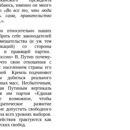
баюсь, именно он много
то
«Во все то, что люди
 сами, правительство
.».
и относительно наших
рать себе законодателей
мешательства (и уж тем
икаций) со стороны
и и правящей партии.
оссии» В. Путин почему-
что свои отношения с
 населением страны его
ней Кремль подчиняют
м добиться реального
ных масс. Несбыточным,
ая Путиным вертикаль
ая им партия «Единая
е возможное, чтобы
ратическое развитие
не допустить свободного
на всех уровнях выборов.
йствия трактуются как
ских свобод.