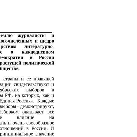
ремлю журналисты и
ногочисленных и щедро
рством литературно-
ах о каждодневном
демократии в России
растущей политической
бществе.
 страны и ее правящей
зации свидетельствуют и
ябрьских выборов в
ы РФ, на которых, как и
«Единая Россия». Каждые
 выборы» демонстрируют,
збирком оказывает все
ющее влияние на
нь и очень своеобразное
 отношений в России. И
принципиальное значение