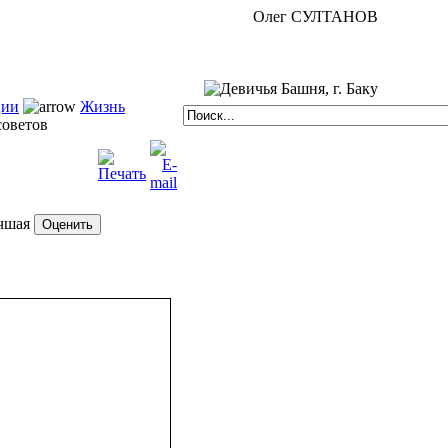
Олег СУЛТАНОВ
ции
Жизнь
советов
чшая