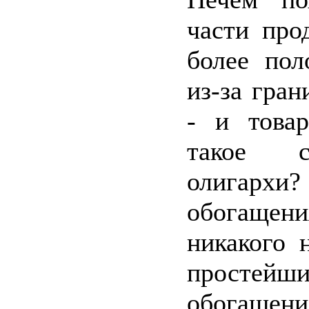
части про
более пол
из-за гра
- и това
такое с
олигархи?
обогаще
никакого 
прост
обогаще