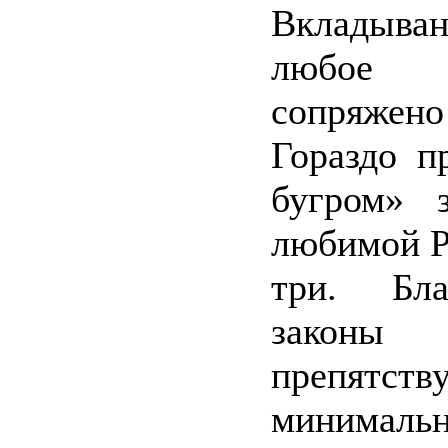
Вкладыван
любое п
сопряже
Гораздо п
бугром» 
любимой Р
три. Бла
закон
препятс
минималь