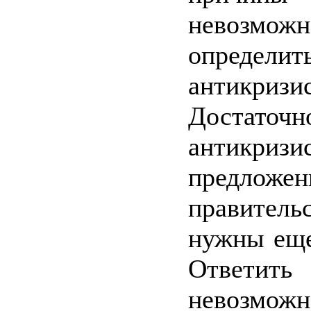
невозмо
опре
антикризи
Доста
антикр
предложе
правите
нужны еще
Ответить 
невозможн