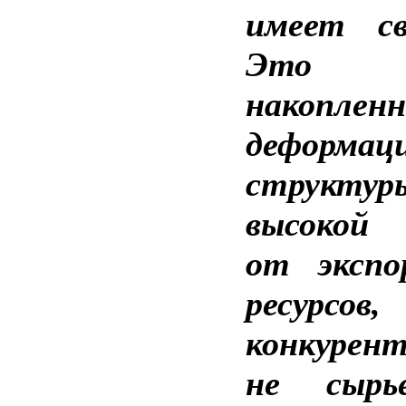
имеет св
Это с
накоплен
деформац
структу
высокой
от экспо
ресурс
конкурен
не сырь