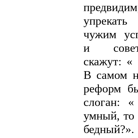
предвидим
упрекат
чужим усп
и совет
скажут: « 
В самом н
реформ бы
слоган: «
умный, то
бедный?».