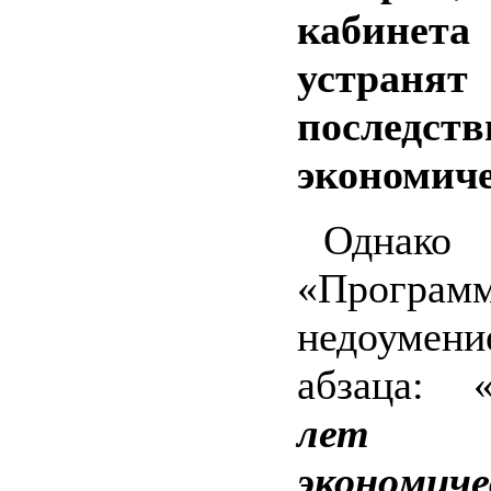
кабинет
устраня
последств
экономиче
Однако о
«Программ
недоумени
абзаца: 
лет д
экономи