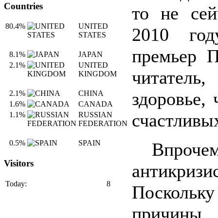
Countries
то не сей
80.4%
UNITED
2010 год
STATES
премьер 
8.1%
JAPAN
2.1%
UNITED
читатель
KINGDOM
здоровье,
2.1%
CHINA
1.6%
CANADA
счастливы
1.1%
RUSSIAN
FEDERATION
0.5%
SPAIN
Впрочем
Visitors
антикризи
Today:
8
Поскольку
причин