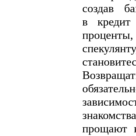
создав ба
в креди
проценты,
спекулян
становите
Возвращ
обяза
зависимо
знакомс
прощают к