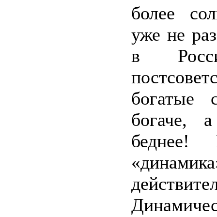
более сол
уже не раз
в Рос
постсов
богатые с
богаче, 
беднее!
«дина
действите
Динамиче