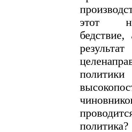
производ
этот н
бедствие,
результат
целенапра
полит
высокопос
чиновни
провод
политика?