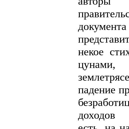
авторы в
правитель
докумен
представ
некое сти
цунам
землетряс
падение пр
безработ
доходов 
есть, на н