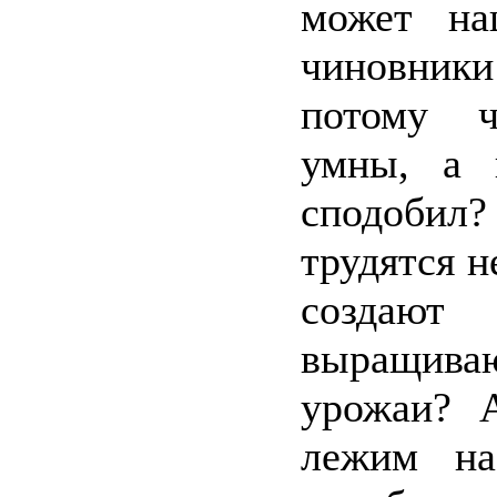
может на
чиновники
потому 
умны, а 
сподоби
трудятся н
создают 
выращив
урожаи? А
лежим на