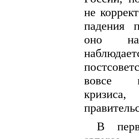
не коррект
падения п
оно на
наблю
постсовет
вовсе н
кризиса
правитель
В перво