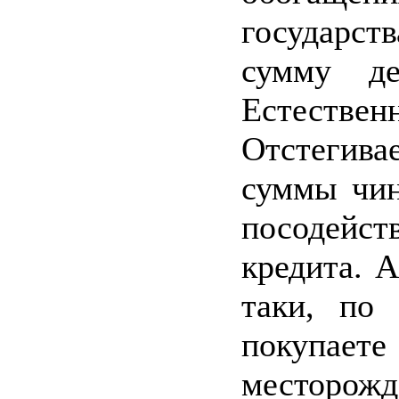
государ
сумму де
Естественн
Отстегива
суммы чин
посодейст
кредита. 
таки, по 
покупае
месторожд