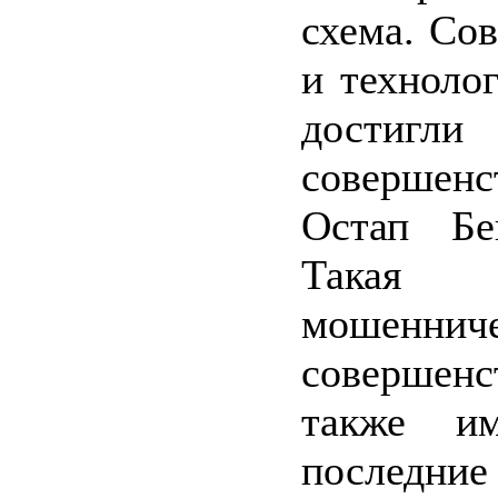
схема. Со
и техноло
дости
совершен
Остап Бе
Такая
мошенниче
совершенс
также и
последние 