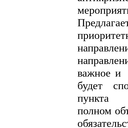
мероприят
Предла
приоритет
направле
направлен
важное и 
будет с
пункта 
полном об
обязатель