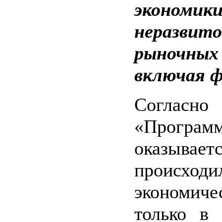
экономики
неразви
рыночны
включая 
Соглас
«Програм
оказыва
происход
экономиче
только в