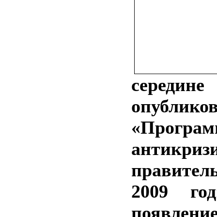
середин
опублико
«Програм
антикр
правите
2009 год
появл