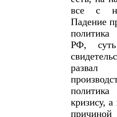
все с н
Падение пр
политика
РФ, суть
свидетельс
развал о
произво
политик
кризису, а
причин