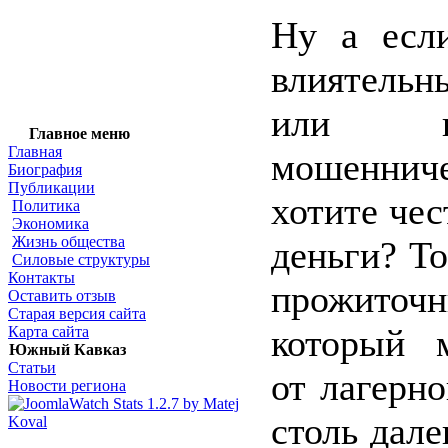
Ну а есл
влиятель
или в
Главное меню
Главная
мошенни
Биография
Публикации
хотите чес
Политика
Экономика
Жизнь общества
деньги? То
Силовые структуры
Контакты
прожито
Оставить отзыв
Старая версия сайта
который м
Карта сайта
Южный Кавказ
Статьи
от лагерн
Новости региона
столь дале