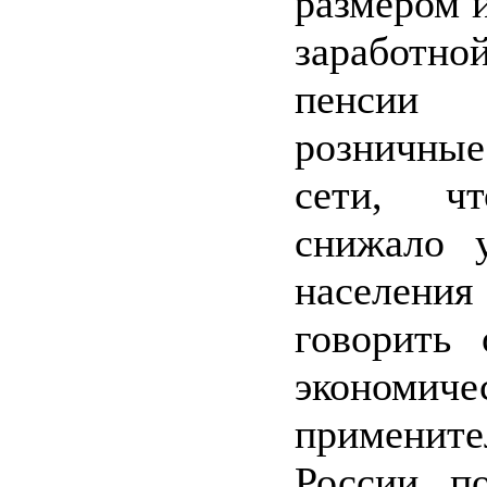
размером 
заработ
пенсии 
розничные
сети, чт
снижало 
населения
говорить 
экономи
применит
России, п