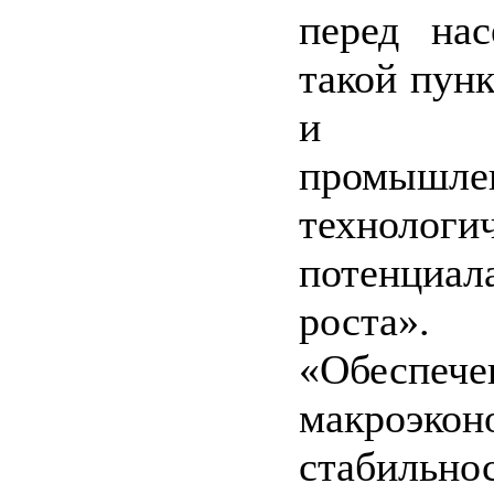
перед нас
такой пун
и р
промы
технологи
потенциал
роста»
«Обеспеч
макроэкон
стабиль