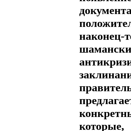
докум
положите
наконец
шамански
антикриз
заклинан
правител
предлагае
конкрет
которые