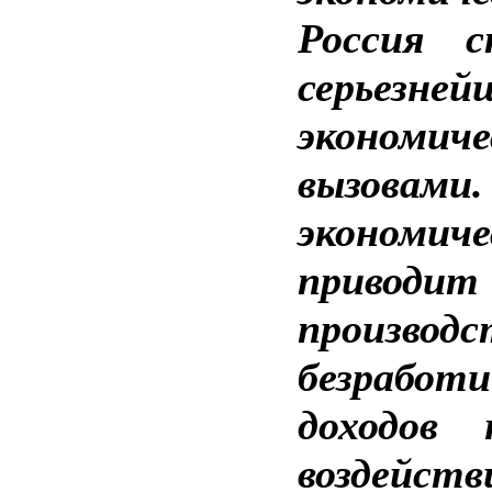
Россия с
серьезне
экономич
вызовам
экономи
приводи
произво
безработ
доходов 
воздейст