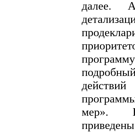
далее. 
детализац
продеклар
приоритет
програм
подро
действий
программы
мер». В
приведен