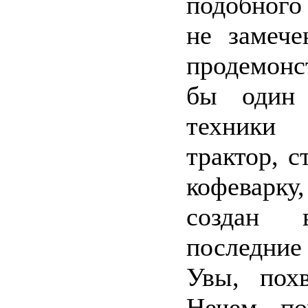
подобного
не замеч
продемонс
бы один 
техники
трактор, с
кофеварку,
создан 
последние
Увы, похв
Нечем по