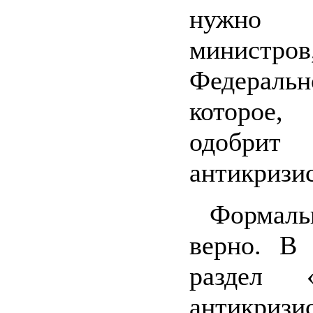
нужно 
минис
Федераль
которое
одобри
антикризис
Формальн
верно. В 
раздел 
антикризи