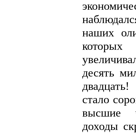
экономи
наблюдал
наших оли
которы
увеличива
десять ми
двадцать!
стало сор
высшие 
доходы ск