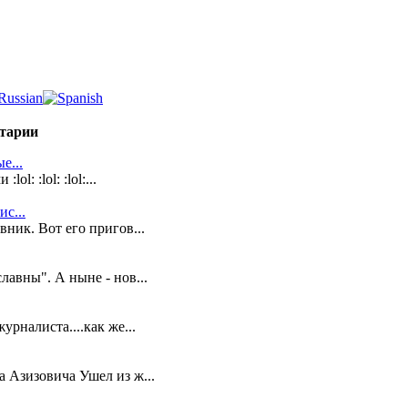
тарии
е...
l: :lol: :lol:...
с...
ник. Вот его пригов...
лавны". А ныне - нов...
урналиста....как же...
 Азизовича Ушел из ж...