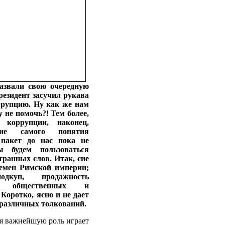
азвали свою очередную
езидент засучил рукава
ррупцию. Ну как же нам
у не помочь?! Тем более,
коррупции, наконец,
ние самого понятия
 пакет до нас пока не
 будем пользоваться
ранных слов. Итак, сие
ремен Римской империи;
дкуп, продажность
, общественных и
Коротко, ясно и не дает
 различных толкований.
ия важнейшую роль играет