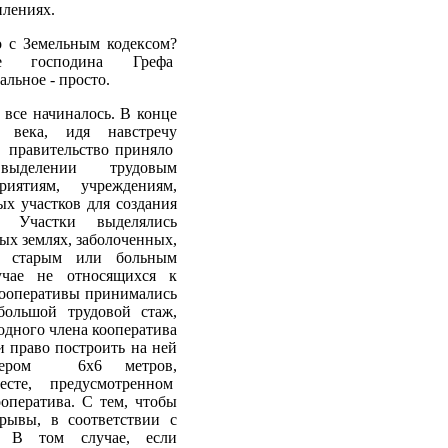
плениях.
о с Земельным кодексом?
ие господина Грефа
иальное - просто.
 все начиналось. В конце
 века, идя навстречу
 правительство приняло
ыделении трудовым
иятиям, учреждениям,
х участков для создания
. Участки выделялись
ых землях, заболоченных,
, старым или больным
чае не относящихся к
кооперативы принимались
ольшой трудовой стаж,
дного члена кооператива
 и право построить на ней
мером 6х6 метров,
те, предусмотренном
ператива. С тем, чтобы
рывы, в соответствии с
 В том случае, если