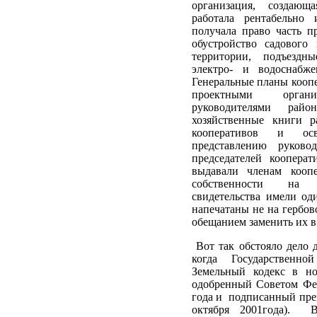
организация, создающ
работала рентабельно
получала право часть п
обустройство садового
территории, подъездны
электро- и водоснабже
Генеральные планы коопе
проектными организа
руководителями рай
хозяйственные книги р
кооперативов и осв
представлению руково
председателей коопера
выдавали членам коопе
собственности на 
свидетельства имели од
напечатаны не на гербов
обещанием заменить их 
Вот так обстояло дело д
когда Государственн
Земельный кодекс в но
одобренный Советом Фед
года и подписанный пре
октября 2001года). В