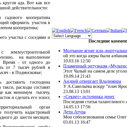
кругов ада. Вот как все
ешной действительности:
 садового кооператива
ющий оформить участок в
членом кооператива;
его участка с соседями и
Последние коммен
Молчание ягнят или–виртуальны
с землеустроительной
ой это когда азеры были албанами :lo
цензию, на выполнение
10.03.16 12:50
. Время - от одного до
Пламенный энтузиазм «Мультиси
ть от 7 тысяч рублей в
Этот Чалый на самом деле уголов
ысяч - в Подмосковье;
19.09.14 21:43
Андрей отвергает Владимира
 доставить господина
У А.Савельёва всюду "плач Ярос
 такси, расходы составят
23.08.13 13:01
ще как минимум тысячу,
«Секрет» источника денег
сток и сделать его эскиз;
Последняя статья талантливого ж
14.05.13 17:56
риториальный орган
Дети Атура
ы получить кадастровый
Мои соболезнования семье Олега
 одного до шести месяцев;
03.01.13 16:47
в Росрегистрацию, чтобы