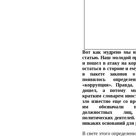
Вот как мудрено мы н
статью. Наш молодой пр
и пошел в атаку на ко
остаться в стороне и ем
в пакете законов о 
появилось определе
«коррупция». Правда,
дошел, а потому мы
кратким словарем иност
зло известно еще со в
им обозначали по
должностных лиц
политических деятелей. 
никаких оснований для
В свете этого определен