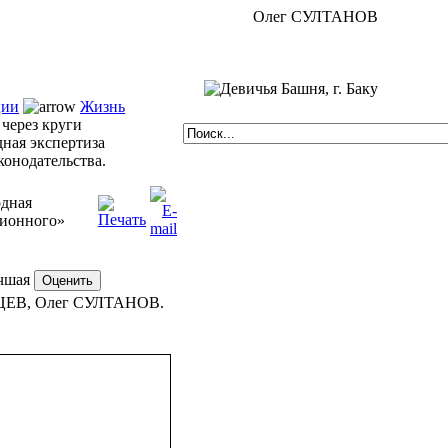
Олег СУЛТАНОВ
ции
Жизнь
через круги
ная экспертиза
онодательства.
одная
ционного»
чшая
ЦЕВ, Олег СУЛТАНОВ.