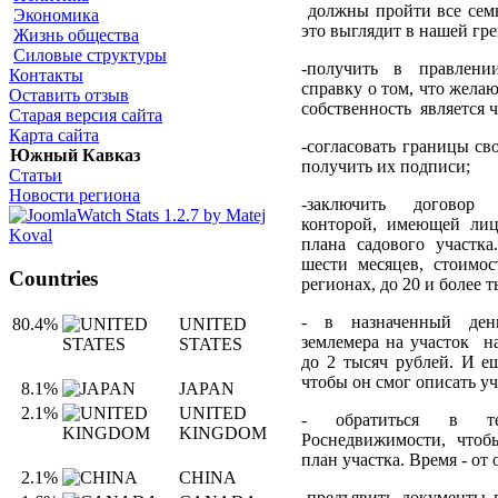
должны пройти все семь 
Экономика
это выглядит в нашей гр
Жизнь общества
Силовые структуры
-получить в правлении
Контакты
справку о том, что жела
Оставить отзыв
собственность является 
Старая версия сайта
Карта сайта
-согласовать границы сво
Южный Кавказ
получить их подписи;
Статьи
Новости региона
-заключить договор 
конторой, имеющей ли
плана садового участка
шести месяцев, стоимос
Countries
регионах, до 20 и более т
- в назначенный день
80.4%
UNITED
землемера на участок на
STATES
до 2 тысяч рублей. И е
чтобы он смог описать уча
8.1%
JAPAN
2.1%
UNITED
- обратиться в тер
KINGDOM
Роснедвижимости, чтоб
план участка. Время - от
2.1%
CHINA
-предъявить документы 