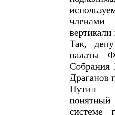
используе
членами
вертикали 
Так, деп
палаты Ф
Собрания
Драганов п
Путин 
понятный 
системе 