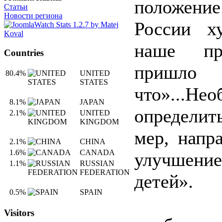
положени
Статьи
Новости региона
России х
наше пра
Countries
пришло 
80.4%
UNITED
STATES
что»...Не
8.1%
JAPAN
определи
2.1%
UNITED
KINGDOM
мер, напр
2.1%
CHINA
1.6%
CANADA
улучшени
1.1%
RUSSIAN
FEDERATION
детей».
0.5%
SPAIN
Ну,
Visitors