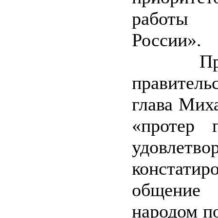
работы
России».
Просн
правител
глава Мих
«протер 
удовлетво
констати
общение
народом п