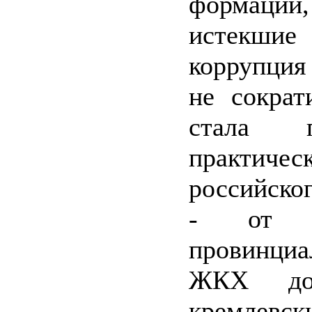
форма
истекши
коррупци
не сократ
стала пр
практичес
российско
- от ра
провинциа
ЖКХ до
кремлевск