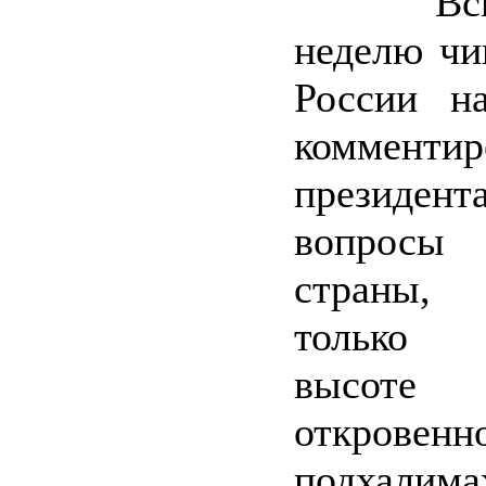
Всю п
неделю ч
России н
комментир
презид
вопросы
страны,
только у
высоте
откровенн
подхалима