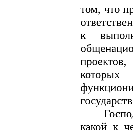
том, что 
ответстве
к выпол
общенаци
проект
кото
функциони
государств
Господа
какой к ч