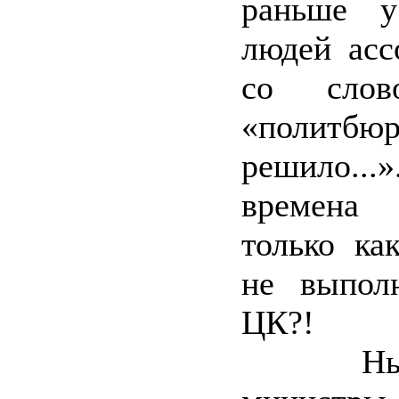
раньше у
людей асс
со слово
«политбю
решило..
времена
только ка
не выпол
ЦК?!
Нынеш