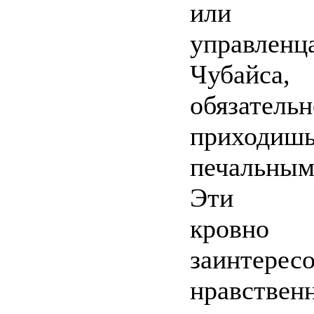
или «л
управл
Чубай
обязательн
прихо
печальны
Эти «п
кровно
заинтер
нравст