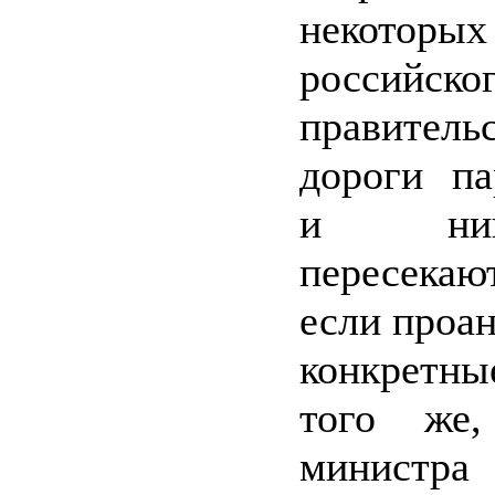
некотор
российско
правитель
дороги па
и ни
пересека
если проа
конкретн
того же,
министра