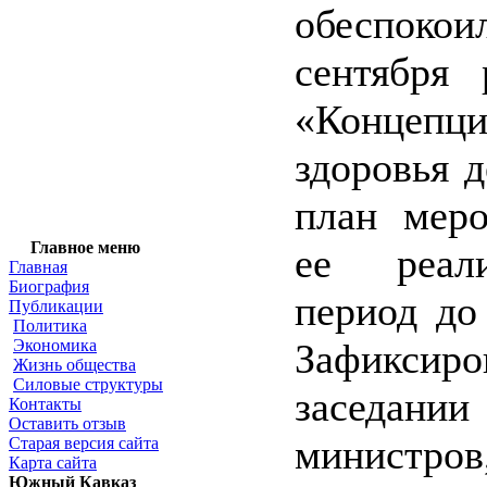
обеспоко
сентября 
«Концепц
здоровья 
план мер
Главное меню
ее реал
Главная
Биография
период до
Публикации
Политика
Экономика
Зафикси
Жизнь общества
Силовые структуры
заседани
Контакты
Оставить отзыв
минист
Старая версия сайта
Карта сайта
Южный Кавказ