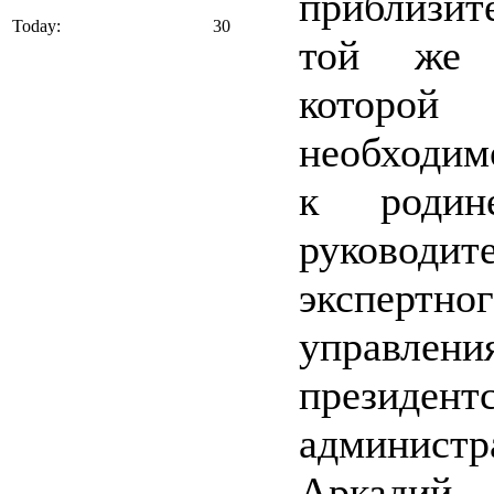
приблизи
Today:
30
той же 
которой
необходи
к родине
руководит
экспертно
управлени
президент
администр
Аркадий 