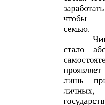
заработать
чтобы п
семью.
Чиновн
стало аб
самостоя
проявляет
лишь пр
личны
государст