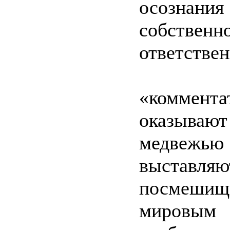
осознания
собственн
ответстве
Под
«коммента
оказывают
медвежь
выставля
посмеши
мировым