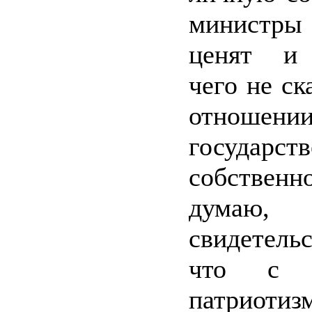
министры
ценят и 
чего не с
отнош
государст
собствен
думаю,
свидетельс
что с д
патрио