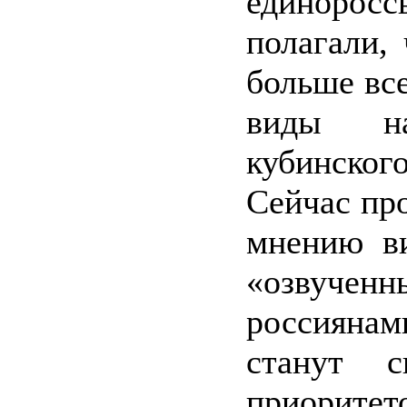
единорос
полагали,
больше вс
виды н
кубинског
Сейчас про
мнению ви
«озвученн
россияна
станут с
приорит