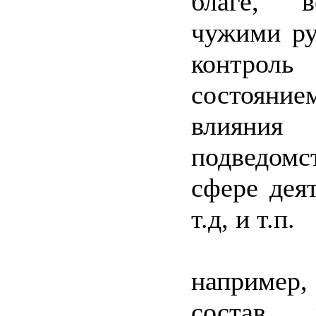
благе, в
чужими ру
контр
состояни
влия
подведомс
сфере дея
т.д, и т.п.
Вспо
наприме
состав р