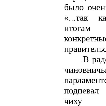
было очен
«...так 
итогам 
конкретн
правительс
В радос
чиновн
парламент
подпева
чиху пр