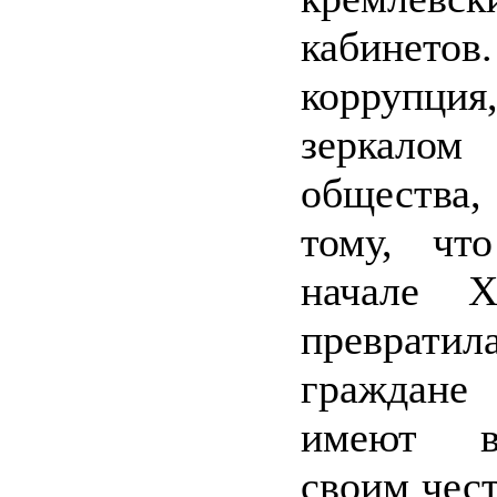
кабинет
коррупц
зеркало
общества
тому, чт
начале 
превратила
граждане
имеют во
своим чес