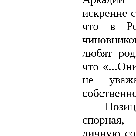
искренне 
что в Ро
чиновник
любят род
что «...Он
не уваж
собственн
Позиция,
спорная,
личную со