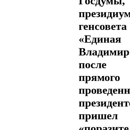
Госдум
президиу
генсове
«Единая
Владими
после н
прямог
проведенн
президе
при
«поразит