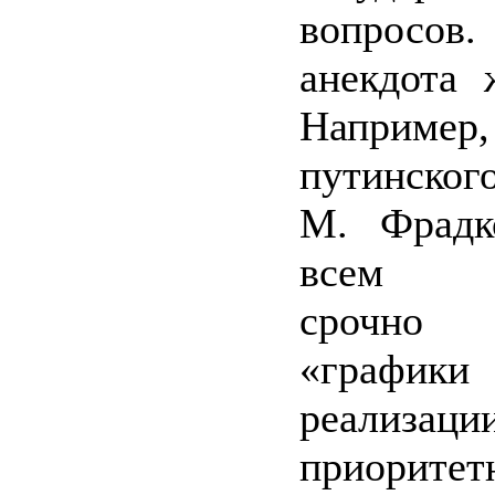
вопросов
анекдота 
Наприме
путинског
М. Фрадк
всем м
срочно 
«граф
реализаци
приоритет