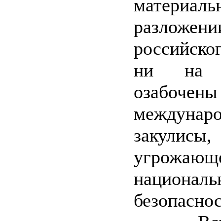
материаль
разложени
российско
ни на 
озабочены
междунар
закулисы,
угрожающ
националь
безопасно