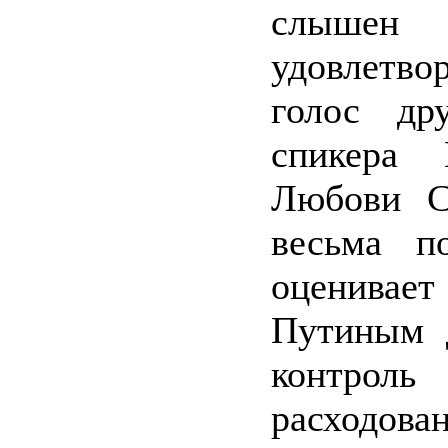
слы
удовлетво
голос др
спикера 
Любови С
весьма п
оценивает
Путиным 
контр
расходова