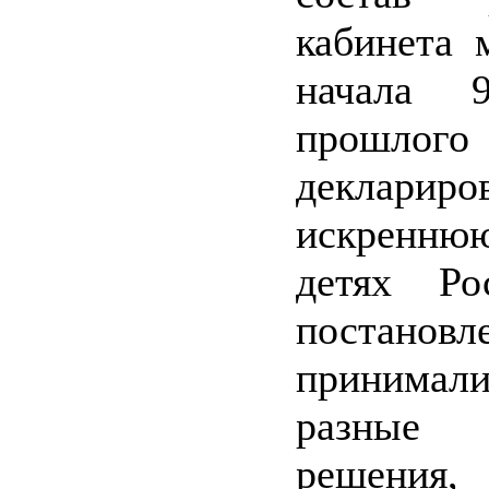
кабинета 
начала 9
прошло
декларир
искренню
детях Ро
постановл
приним
разные
решения,