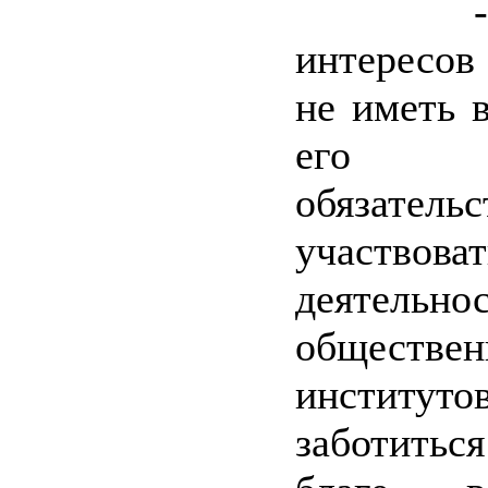
- Жи
интересо
не иметь 
его н
обязате
участв
деятельно
обществе
инстит
заботит