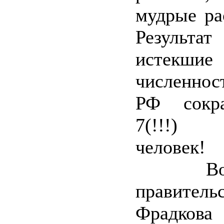
мудрые ра
Результат
истекши
численно
РФ сокра
7(!!!) 
человек!
Вот и
правите
Фрадкова