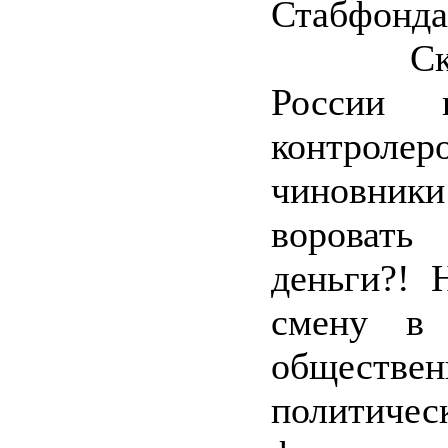
Стабфонда
Сколь
России п
контроле
чиновник
воровать
деньги?! 
смену в 
обществен
политичес