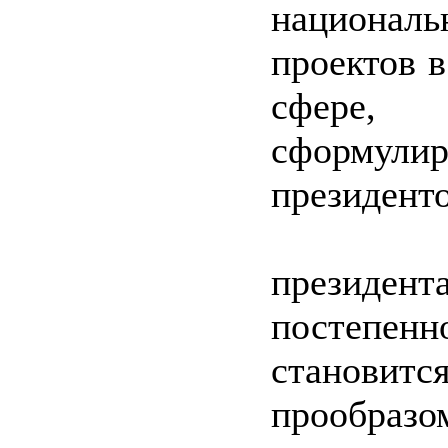
националь
проектов 
сфере,
сформули
президент
Фам
президент
постепенн
становит
прообраз