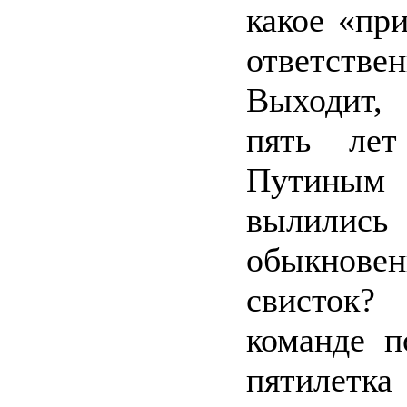
какое «пр
ответствен
Выходит,
пять лет
Путиным
выли
обыкнове
свисток?
команде п
пятиле