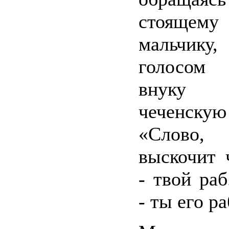
стояще
мальчи
голосом
внуку
чеченскую
«Слово,
выскочит 
- твой раб
- ты его ра