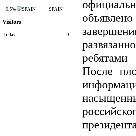
официальн
0.5%
SPAIN
объяв
Visitors
завершени
Today:
9
развязанн
ребятам
После пло
информац
насыщенн
российско
президента