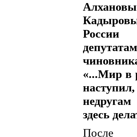
Алхано
Кадыров
России 
депут
чиновни
«...Мир в
наступил,
недруга
здесь дела
После