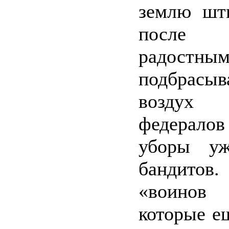
землю шт
после
радостны
подбра
возду
федералов
уборы у
бандито
«воинов
которые е