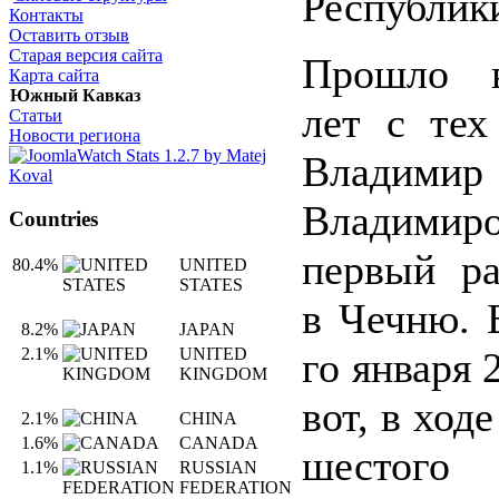
Республик
Контакты
Оставить отзыв
Старая версия сайта
Прошло в
Карта сайта
Южный Кавказ
лет с тех
Статьи
Новости региона
Владимир
Владим
Countries
первый ра
80.4%
UNITED
STATES
в Чечню. 
8.2%
JAPAN
го января 
2.1%
UNITED
KINGDOM
вот, в ход
2.1%
CHINA
1.6%
CANADA
шестого
1.1%
RUSSIAN
FEDERATION