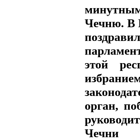
минутны
Чечню. В 
поздрави
парламен
этой рес
избра
законода
орган, по
руководи
Чеч