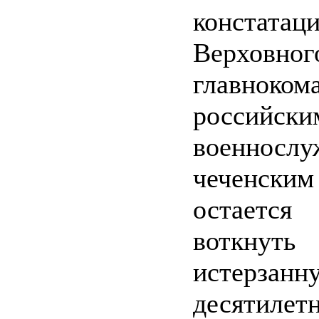
констатац
Верховног
главноком
российски
военнос
чеченски
остает
вотк
истерзанн
десятилет