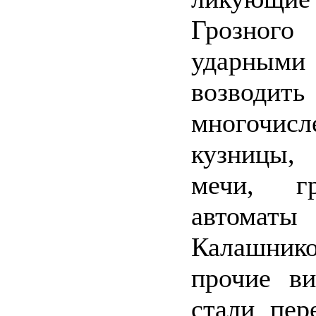
Грозного
ударным
возводить
многочисл
кузницы,
мечи, гр
автоматы
Калашн
прочие в
стали пер