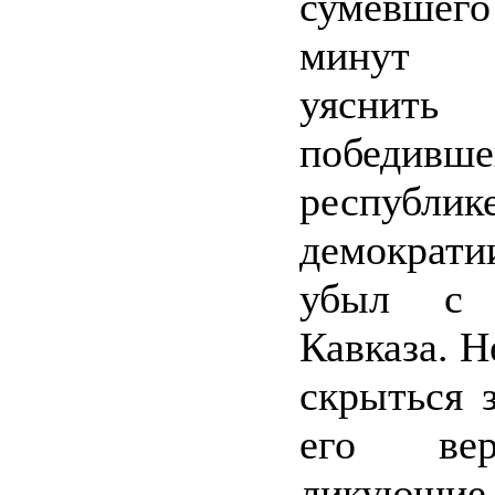
сумевше
минут 
уясни
побед
республик
демократи
убыл с 
Кавказа. Н
скрыться 
его вер
ликующи