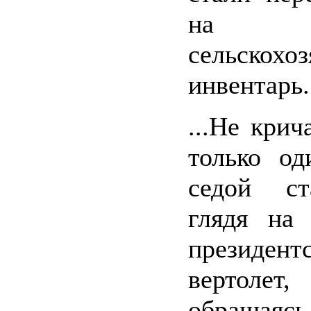
на
сельскохо
инвентарь.
...Не крич
только од
седой ст
глядя на
президент
вертол
обращ