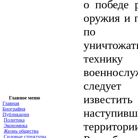
о победе 
оружия и 
по и
уничтожа
техн
военнослу
следуе
извес
Главное меню
Главная
Биография
наступ
Публикации
Политика
территори
Экономика
Жизнь общества
Силовые структуры