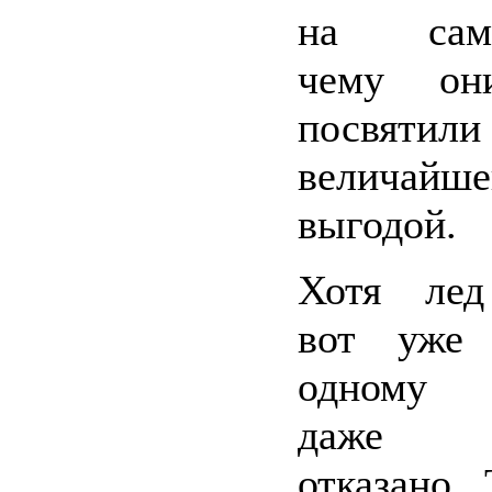
на самок
чему он
посвя
величайш
выгодой.
Хотя лед
вот уже 
одному г
даже
отказано..