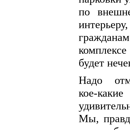
по внешн
интерьер
граждан
комплек
будет нече
Надо отм
кое-какие
удивител
Мы, правд