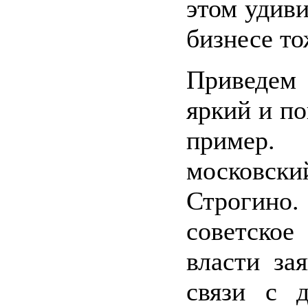
этом удив
бизнесе то
Приведем
яркий и п
пример.
московс
Строгин
советск
власти за
связи с 