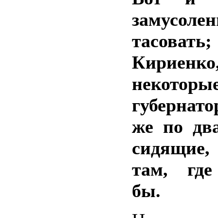
замусоле
тасовать
Кириенко
некоторы
губернат
же по дв
сидящие,
там, где
бы.