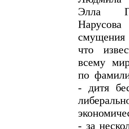
Элла Пам
Нарусова
смущения
что изве
всему ми
по фамил
- дитя бе
либеральн
экономиче
- за неско