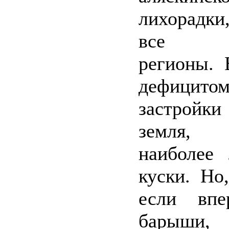
лихорадк
все ро
регионы. 
дефици
застройк
земля, 
наиболее
куски. Но
если впе
барыши,