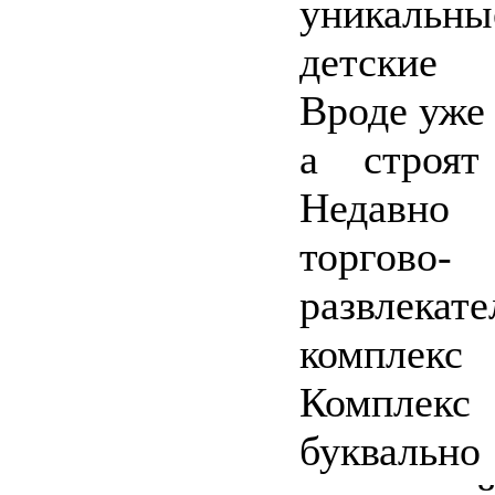
уникальн
детские 
Вроде уже 
а строят
Недавно
торгово-
развлекат
комплек
Компле
буквальн