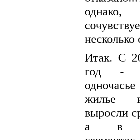
однак
сочувств
несколько 
Итак. С 2
год - 
одночась
жилье 
выросли с
а в не