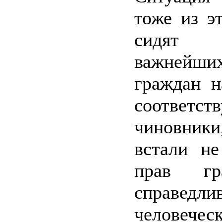
тоже из э
сидят 
важнейши
граждан н
соответст
чиновник
встали н
прав гр
справе
человечес