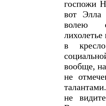
госпожи Н
вот Элла
волею 
лихолетье
в кресло
социальн
вообще, на
не отмеч
талантам
не видит