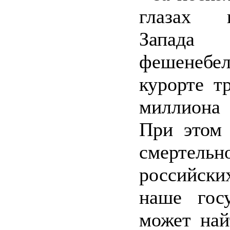
глазах и
Запа
фешенебе
курорте т
миллиона
При этом
смертель
российс
наше гос
может най