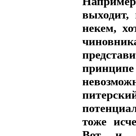
Например
выходит,
некем, хо
чинов
предст
принципе
невозмо
питерски
потенциал
тоже исч
Вот и п