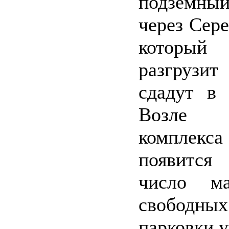
подземны
через Сер
который
разгруз
сдадут в 
Возле о
комплекса
появитс
число ма
свободны
парковки у