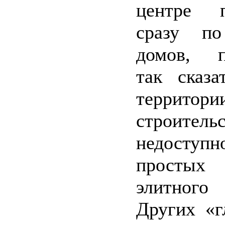
центре п
сразу по
домов, п
так сказа
террит
строитель
недосту
простых 
элитног
Других «г