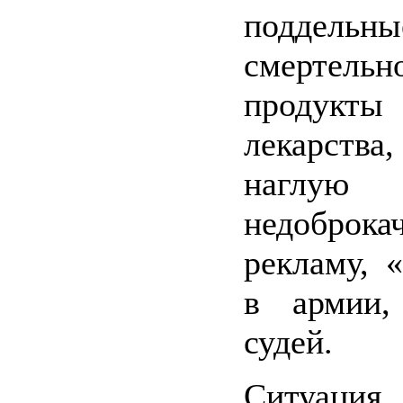
подде
смертель
продукты
лекарства
наглую
недоброка
рекламу, 
в армии,
судей.
Ситуация