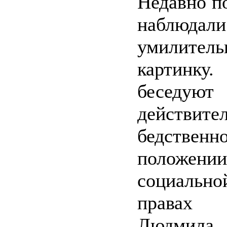
Недавно п
наблюдали
умилител
картинку
бесе
действите
бедственн
полож
социальн
правах 
Людмила 