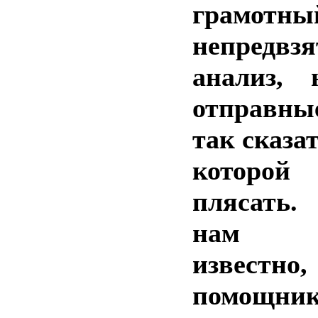
грамо
непредвз
анализ, 
отправны
так сказат
которо
плясать.
нам 
известно
помощн