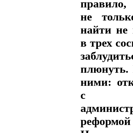
правило,
не тольк
найти не 
в трех со
заблудит
плюнуть. 
ними: от
с та
админист
реформой