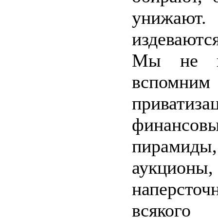
униж
издеваютс
Мы не го
вспомним
приватиза
финансов
пирамиды
аукционы,
наперсточ
всяког