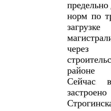
предельно
норм по т
загрузке
магистра
через 
строите
районе з
Сейчас в
застро
Строгинс