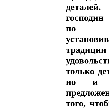
детал
господин
по
установи
трад
удоволь
только де
но и в
предложе
того, что