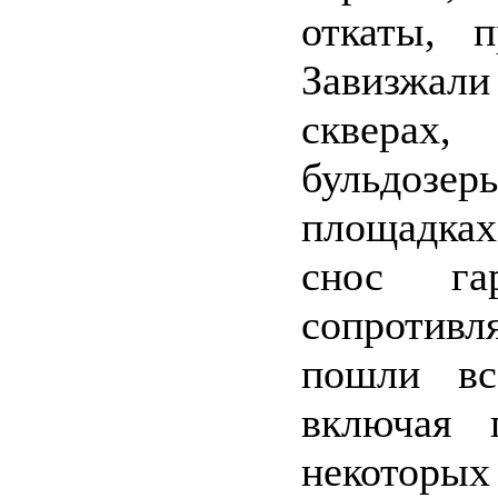
откаты, п
Завизжа
скверах,
бульдозер
площадках
снос га
сопротивл
пошли вс
включая 
некоторы