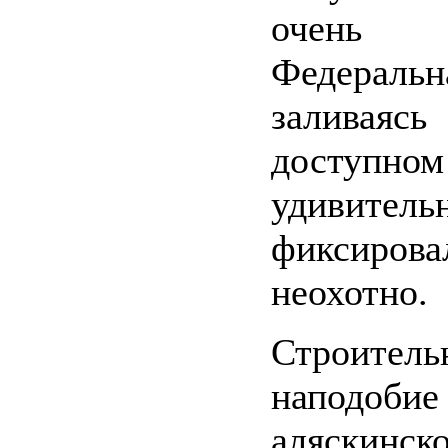
очень
Федераль
заливаясь
доступном
удивитель
фиксиров
неохотно.
Строител
наподоби
аляскинск