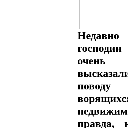
Недав
господин
очень
высказ
поводу б
ворящих
недвижим
правда, 