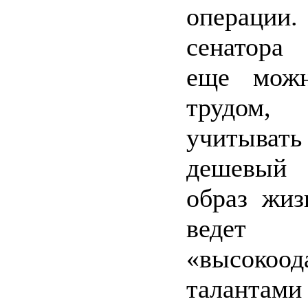
операци
сенатора
еще можн
трудо
учитыват
дешевый 
образ жиз
ведет
«высокоод
талантами