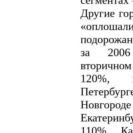
сегментах 
Другие го
«оплошал
подорожа
за 200
вторично
120%, 
Петербур
Новгороде
Екатерин
110%. Ка