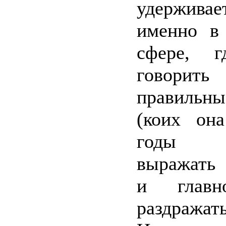
удержив
именно в
сфере, г
говорить
правиль
(коих он
годы на
выражать 
и глав
раздража