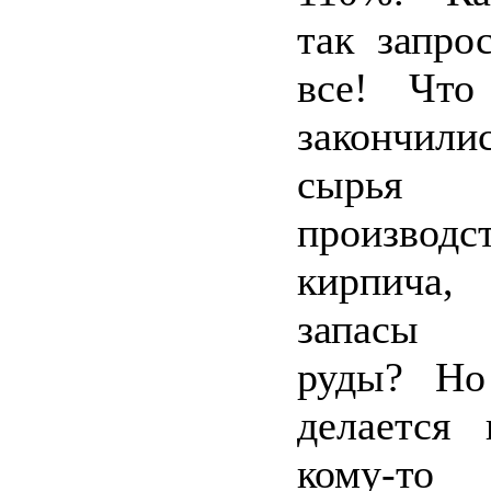
так запро
все! Что
закончил
сырь
производс
кирпича,
запасы 
руды? Но
делается 
кому-то