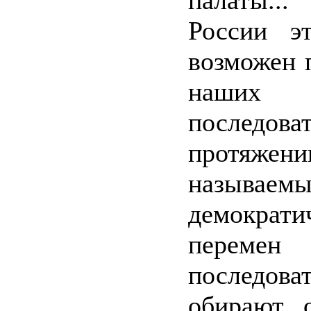
палаты..
России э
возможен 
наших 
последов
протяжен
называем
демократи
перемен
последова
обирают, 