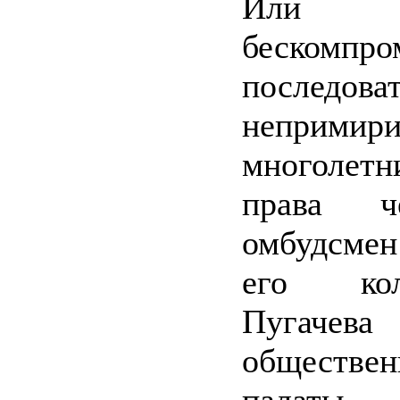
Или
бескомпро
последова
неприм
многолетн
права ч
омбудсме
его ко
Пугачев
обществен