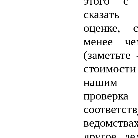
этого с 
сказать
оценке, с
менее ч
(заметьте
стоимости
нашим 
пров
соответст
ведомст
другое де