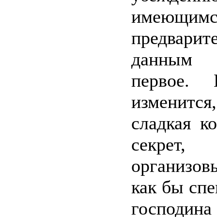
имеющимс
предварит
данным 
первое. 
изменитс
сладкая к
секре
организов
как бы сп
госпо