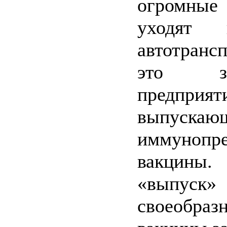
огромные
уходят 
автотранс
это з
предприят
выпускаю
иммунопр
вакцин
«выпуск»
своеобраз