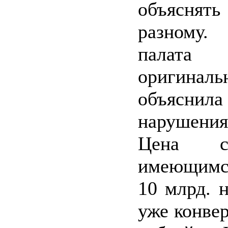
объяснять
разному
палата 
оригин
объясн
нарушения
Цена с
имеющимся
10 млрд. 
уже конве