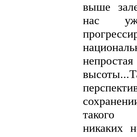
выше зале
нас уж
прогресси
националь
непроста
высоты.
перспе
сохранени
такого
никаких н