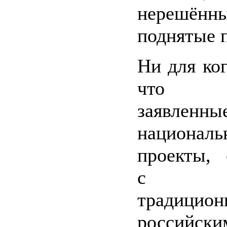
нерешённ
поднятые 
Ни для ког
что у
заявленны
националь
проекты, 
с д
традицио
российски