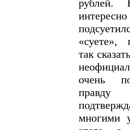
рублей. 
интересно 
подсуети
«суете», 
так сказат
неофициа
очень п
пра
подтвержд
многими у