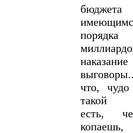
бюджета
имеющим
поря
миллиард
наказ
выговоры.
что, чудо
такой р
есть, ч
копаешь