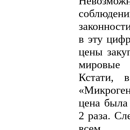
Невозм
соблюдени
законност
в эту цифр
цены заку
мировые 
Кстати, 
«Микрог
цена была
2 раза. Сл
всем 