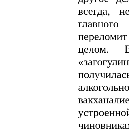
всегда, н
главно
переломит
целом. В
«загогули
получ
алкогольн
вакханалие
устроенно
чиновника