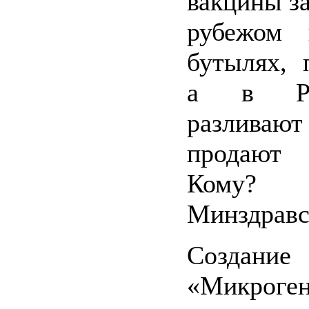
вакцины з
рубежом 
бутылях, 
а в Ро
разливают
продают в
Кому?
Минздравс
Создани
«Микроген