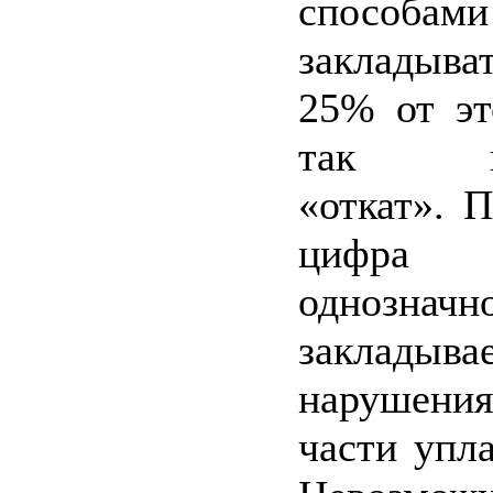
способами
закладыва
25% от эт
так на
«откат». 
цифр
однозначн
закладыв
нарушения
части упл