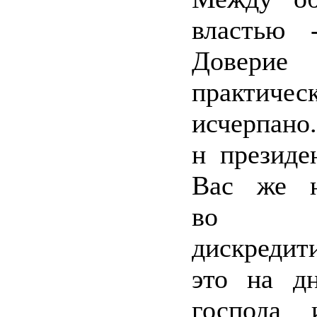
властью -
Доверие
практичес
исчерпано
н президе
Вас же н
во в
дискредит
это на дн
господа