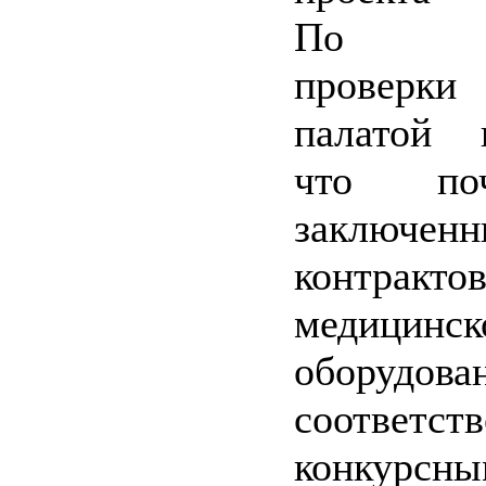
По рез
проверк
палатой в
что по
заключен
контракто
медицинск
оборудо
соответст
конкурсн