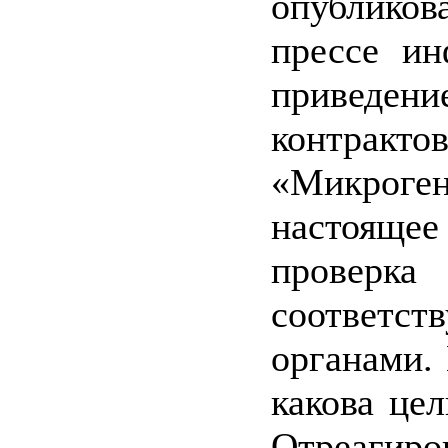
опублик
прессе ин
приведен
контра
«Микро
настоящее
проверка
соответст
органами.
какова це
Отреаги