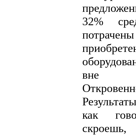
предложен
32% сре
потра
приобрете
оборудова
вне ко
Откровенн
Результат
как гово
скроеш