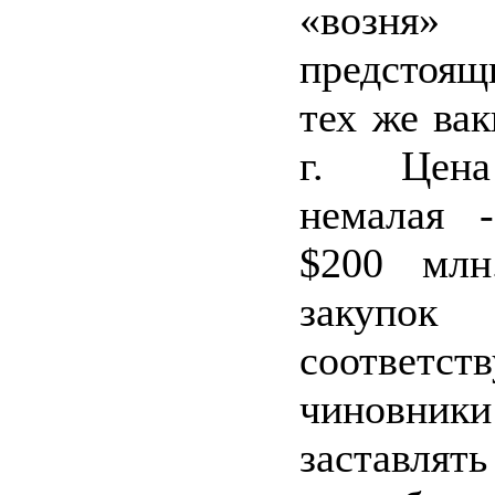
«возня
предстоящ
тех же ва
г. Цена
немалая 
$200 млн
закупок
соответст
чиновни
заставля