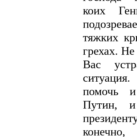
коих Генп
подозрева
тяжких кр
грехах. Не
Вас устр
ситуация
помочь и
Путин, и
президен
конечно,