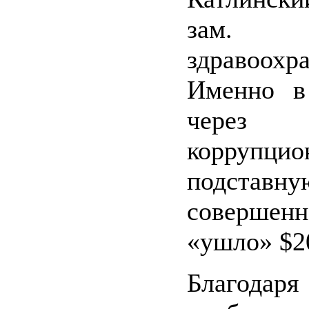
зам. м
здравоохра
Именно в
через
коррупцио
подстав
совершенн
«ушло» $2
Благодаря