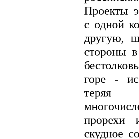
Проекты э
с одной к
другую, ш
стороны в
бестолков
горе - ис
теряя
многочисл
прорехи 
скудное с