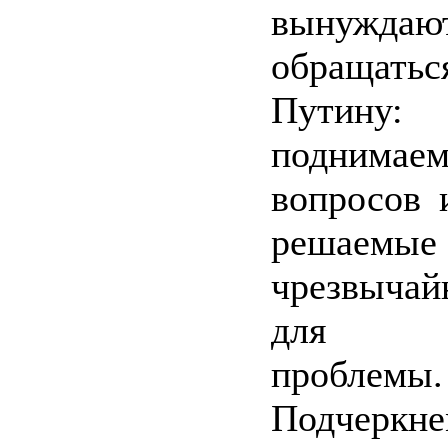
вынужда
обращат
Путин
поднимае
вопросов 
решаемые
чрезвыча
для о
проблемы.
Подчеркн