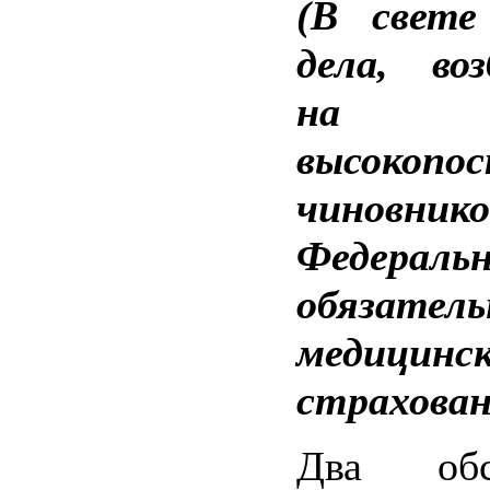
(В свете 
дела, воз
на
высокопо
чиновнико
Федераль
обязатель
медицинск
страхован
Два обст