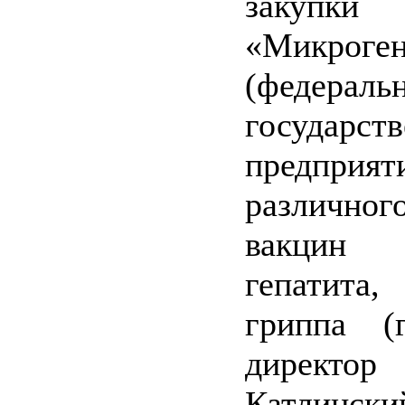
закупки 
«Микроге
(федераль
государст
предприят
различн
вакцин
гепатита,
гриппа (г
директ
Катлинск