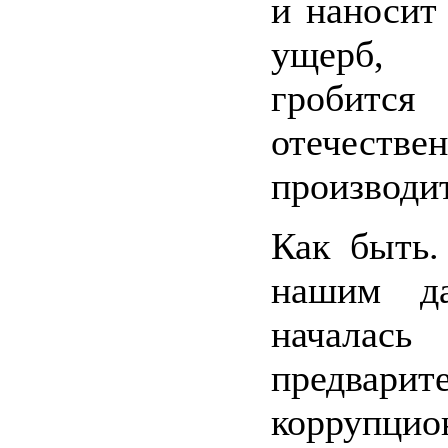
и наносит
ущерб,
гробится
отечестве
производи
Как быть.
нашим д
началась
предварит
коррупцио