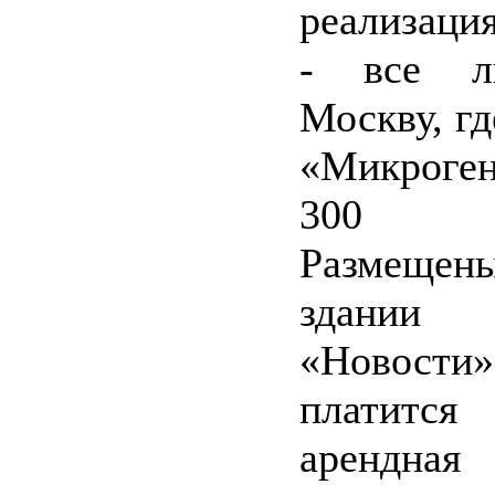
реализаци
- все л
Москву, гд
«Микроге
300 ч
Размеще
здан
«Новости
платитс
арендна