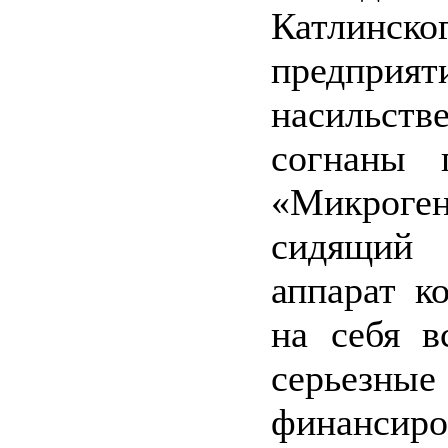
Катлинско
предпри
насильств
согнаны 
«Микроген
сидящий
аппарат к
на себя в
серьезные
финансир