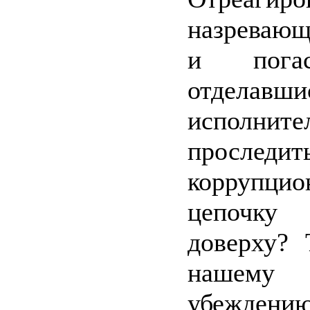
назревающ
и погас
отделавши
исполнит
просле
коррупци
цепочк
доверху? 
нашему 
убежд