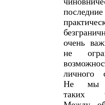
чиновни
послед
практичес
безгранич
очень важ
не огран
возможнос
личного о
Не мы н
таких чи
Между об