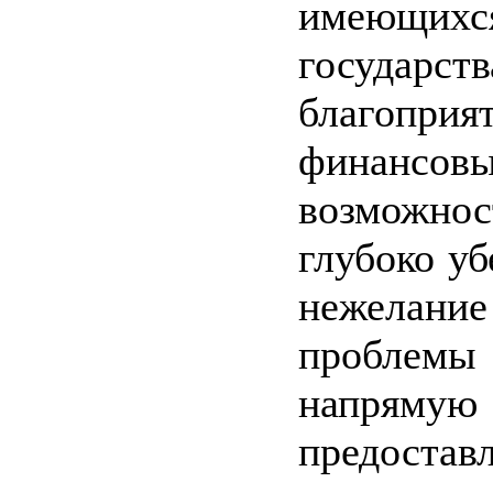
имеющ
государс
благоприя
финансов
возможн
глубоко у
нежелан
проблемы
напрямую
предостав