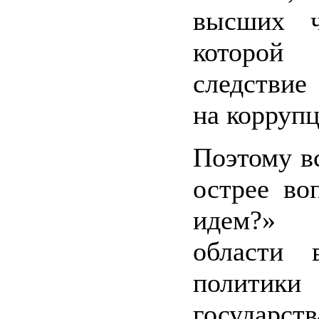
высших ч
которой
следствие
на корруп
Поэтому вс
острее во
идем?» 
области в
политик
государств