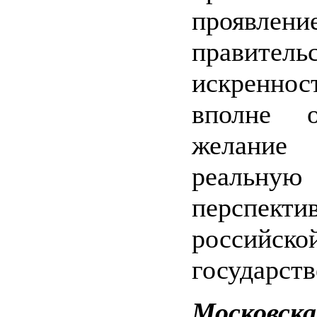
проявлени
правитель
искренн
вполне о
желание
реальную
перспекти
российско
государств
Московска