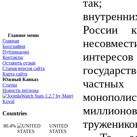
так; 
внутренни
России к
Главное меню
несовмест
Главная
Биография
Публикации
интересов
Контакты
Оставить отзыв
государс
Старая версия сайта
Карта сайта
Южный Кавказ
частных
Статьи
Новости региона
монопол
миллионо
Countries
труженико
80.4%
UNITED
STATES