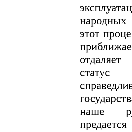
эксплуата
народных
этот проце
прибли
отдаляе
статус с
справедли
государст
наше рук
предается