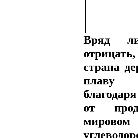
Вряд л
отрицать,
страна де
плаву 
благодар
от про
мирово
углеводор