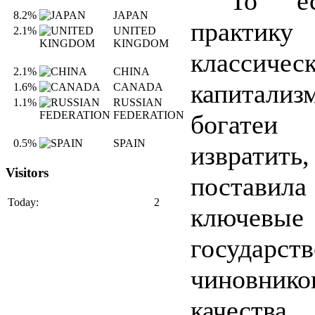
То ест
8.2%
JAPAN
практику
2.1%
UNITED
KINGDOM
классичес
2.1%
CHINA
капитали
1.6%
CANADA
1.1%
RUSSIAN
FEDERATION
богатеи
0.5%
SPAIN
извратить
Visitors
постав
Today:
2
ключевые 
государств
чиновнико
качества