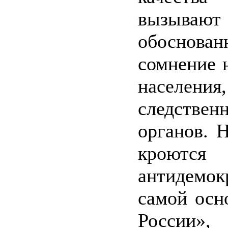
вызываю
обоснован
сомнение н
населен
следствен
органов. Н
кроются
антидемок
самой осн
России»