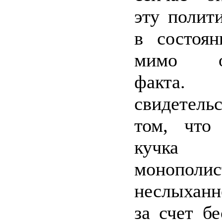
эту полити
в состоян
мимо оч
факта
свидетел
том, что
кучка с
монополис
неслыханн
за счет б