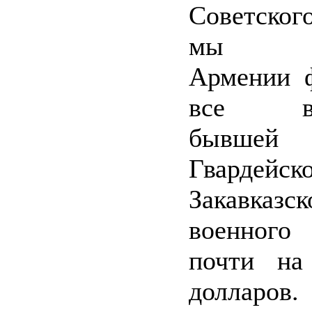
Советско
мы пе
Армении ф
все воо
бывше
Гвардейс
Закавказск
военного
почти на
долларо