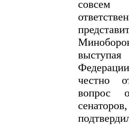
совсем 
ответстве
представи
Минобор
выступая
Федерации
честно о
вопрос о
сенаторов,
подтверди