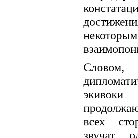
констатац
достиж
некоторым
взаимопон
Словом,
дипломати
экивоки
продолжа
всех сто
звучат о