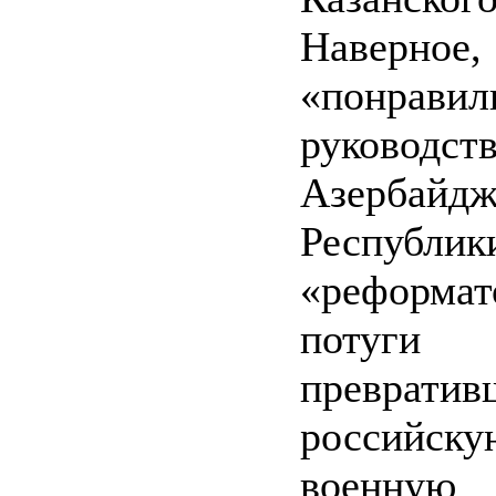
Наверно
«понравил
руководст
Азербайдж
Респуб
«реформат
потуги 
превратив
российск
военную