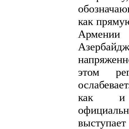
обознача
как пряму
Армении
Азербайдж
напряже
этом ре
ослабевае
как и
официальн
выступ