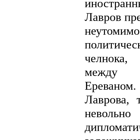
иностра
Лавров пре
неутомимо
политичес
челнока,
между 
Еревано
Лаврова, 
неволь
дипломати