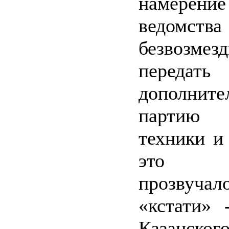
намерени
ведомства
безвозмез
передать
дополните
партию 
техники и
это за
прозвуч
«кстати» 
Казанског