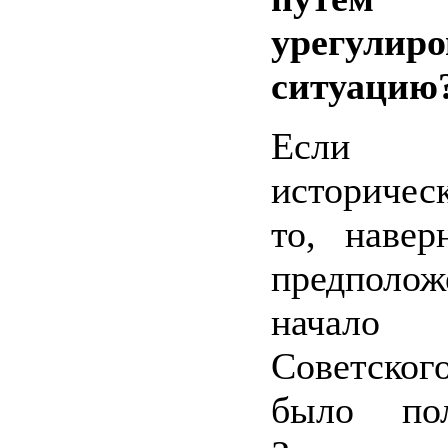
урегулиро
ситуацию
Если сл
историческ
то, навер
предполож
начало 
Советско
было по