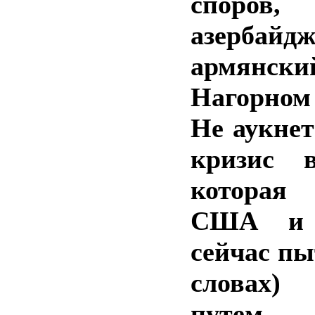
споро
азербайдж
армянский
Нагорном 
Не аукнет
кризис в
которая 
США и 
сейчас пы
словах)
путем