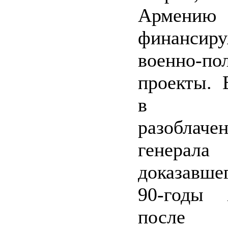
Армению 
финанс
военно-по
проекты. 
в па
разоблаче
генерала
доказавше
90-годы 
после 