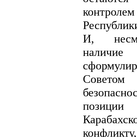
контролем
Республик
И, несм
наличие
сформулир
Советом
безопасн
позиц
Карабахск
конфликт