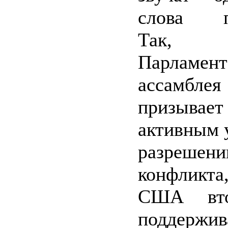
слова по
Так, на
Парламент
ассамбл
призывае
активным 
разрешен
конфликт
США вто
поддержив