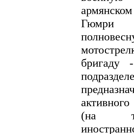
армянско
Гюм
полновесн
мотострел
бригаду -
подразделе
предназна
активног
(на тер
иностранн