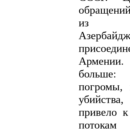
обращени
из со
Азербай
присоед
Армении.
больше: 
погромы, 
убийст
привело к
потокам 