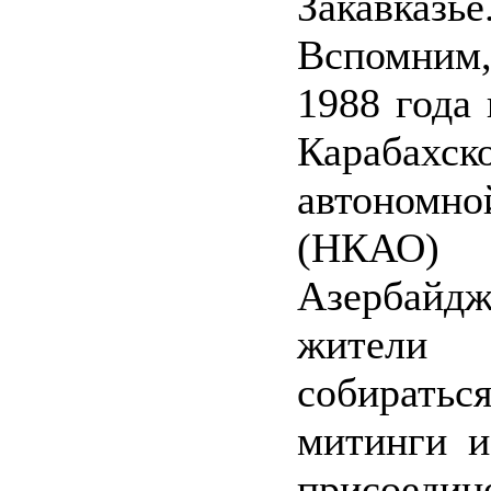
Закавказье
Вспомним,
1988 года 
Карабахск
автономно
(НКАО)
Азербайдж
жители
собира
митинги и
присоедин