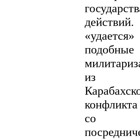
государств
действ
«удается
подобные 
милитариз
из с
Карабахск
конфликта
со с
посредни