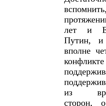
вспомнит
протяжен
лет и Е
Путин, и
вполне че
конфликте
поддерж
поддержи
из вра
сторон, о