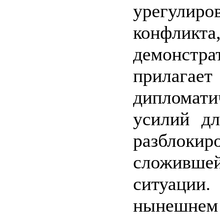
урегулиро
конфли
демонстра
прилага
дипломати
усилий дл
разблокир
сложивше
ситуации
нынешнем