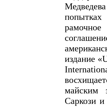
Медведе
попытках
рамочное
соглашени
американс
издание «U
Internation
восхища
майским з
Саркози и