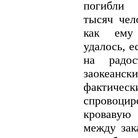
погибли
тысяч чел
как ему
удалось, е
на радос
заокеански
фактическ
спровоцир
кроваву
между зак