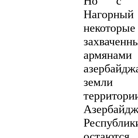
Но с т
Нагорный 
некоторы
захваченн
армянами
азербайдж
земли
территори
Азербайдж
Республик
остают