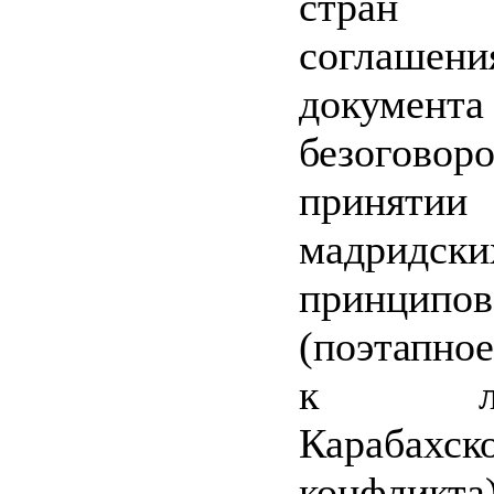
стран 
соглашени
докум
безоговор
принят
мадридски
принципов
(поэтапно
к ликв
Карабахск
конфликта)