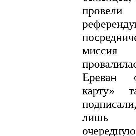
прове
референд
посреднич
миссия М
провалила
Ереван «
карту» 
подписали
лишь пр
очередную