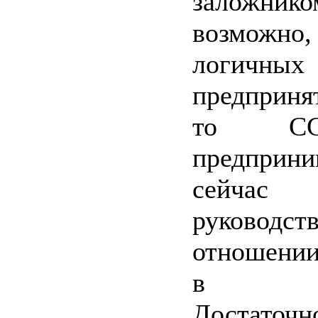
заложнико
возможно,
логичных 
предприня
то С
предприн
сейчас
руководс
отношени
в Кар
Достаточн