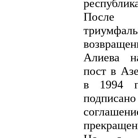
республик
После
триумфаль
возвращен
Алиева н
пост в Аз
в 1994 г
подписано
соглаш
прекраще