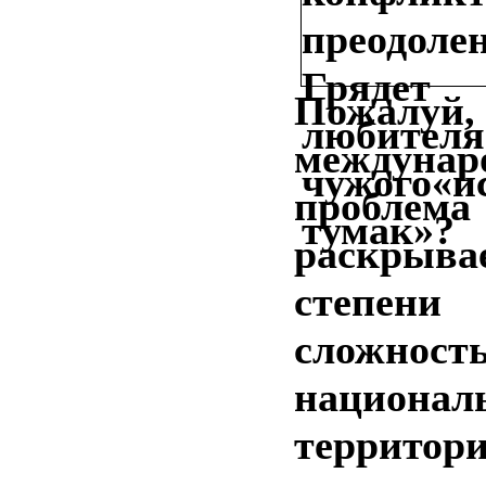
Пожалуй,
междунар
пробл
раскрывае
степе
сложност
национал
территор