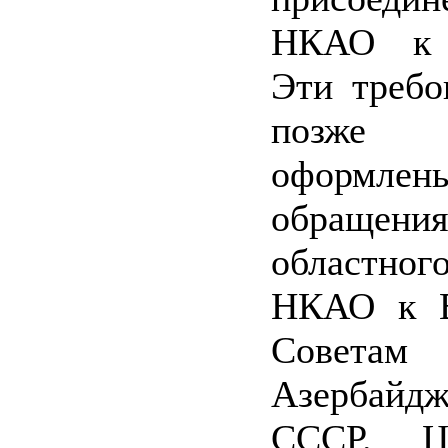
НКАО к 
Эти требо
позже
оформ
обращения
областно
НКАО к В
Советам 
Азербай
СССР. Ц