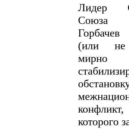
Лидер Со
Союза 
Горбачев
(или не 
мирно
стабилизи
обстановку
межнацио
конфликт
которого з