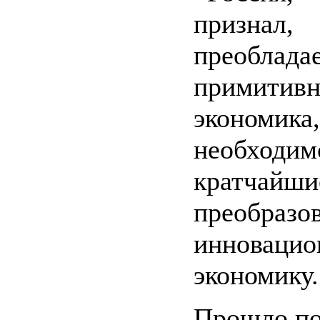
признал
преоблада
примитивн
экономик
необх
кратчай
преобр
инноваци
экономику.
Прошло поч