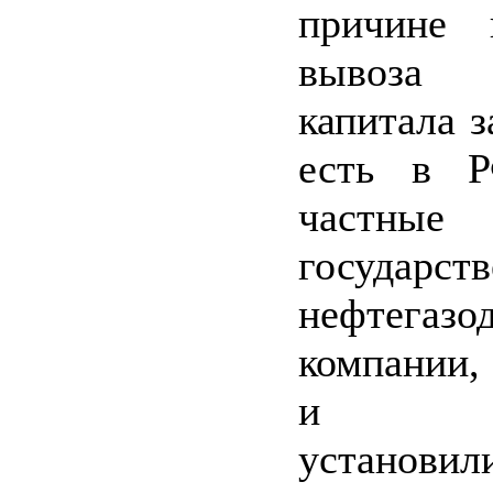
причине н
вывоза р
капитала з
есть в Р
част
государст
нефтегазо
компании,
и мен
устано