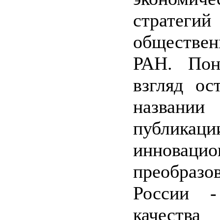
стратеги
обществ
РАН. Пона
взгляд ос
назва
публика
инноваци
преобра
России -
качест