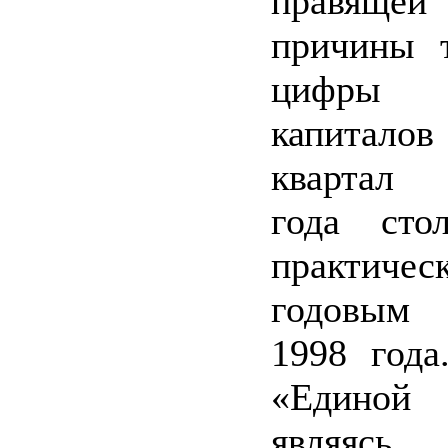
правящ
причины т
цифры
капитало
квартал
года сто
практич
годовым 
1998 года
«Единой
являясь