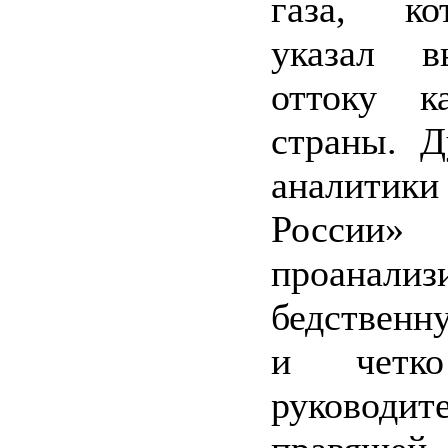
газа, ко
указал в
оттоку к
страны. Д
аналитики
России
проанализ
бедственн
и четко
руководит