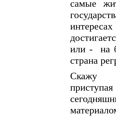
самые жи
госуда
интерес
достигает
или - на 
страна рег
Скажу
приступая 
сегодняшн
материа