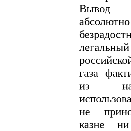
Вывод п
абсолютно
безрадост
легальн
российск
газа факт
из наци
использова
не прин
казне н