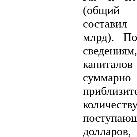
(общий
состави
млрд). П
сведени
капита
суммарно
приблизит
количеств
поступающ
долларов,