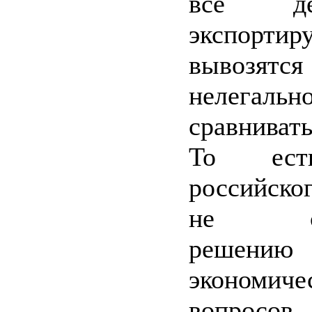
все д
экспортир
вывозятс
нелегальн
сравниват
То ест
российско
не спо
решен
экономиче
вопро