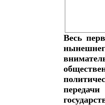
Весь пер
нынешне
внимател
обществе
политиче
передачи 
государст