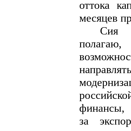
оттока ка
месяцев пр
Сия ст
полагаю,
возможнос
напра
модерниз
российско
финансы,
за экспо