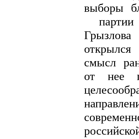
выборы бл
партии
Грызлов
открылс
смысл ран
от нее п
целесообр
направлен
современн
российско