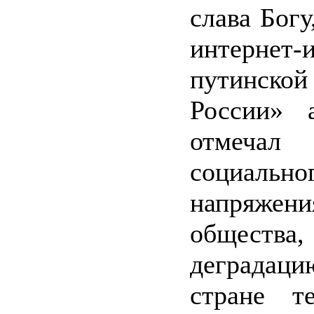
слава Богу
интернет-
путинск
России» 
отмечал
социально
напряже
общес
деградац
стране т