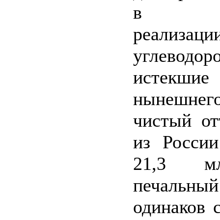
в рез
реализа
углеводо
истекшие
нынешн
чистый от
из России
21,3 м
печальный
одинаков с