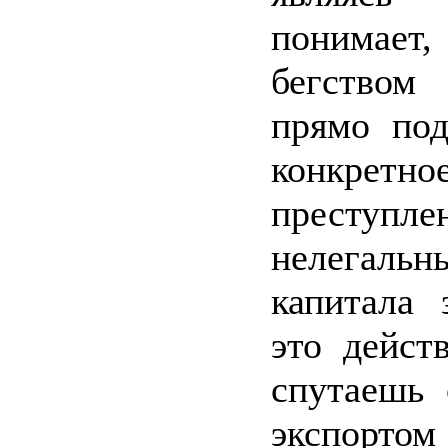
понимае
бегство
прямо под
конкретно
престу
нелегал
капитала 
это дейст
спутаешь 
экспорто