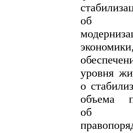
стабилизац
об акт
модерн
эконо
обеспеч
уровня жи
о стабили
объема пр
об ук
правоп