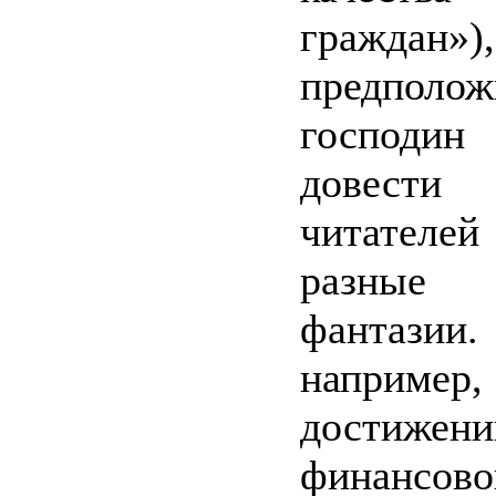
гражд
предпол
господин 
довести
читателей
разные
фанта
напри
достижени
финансово