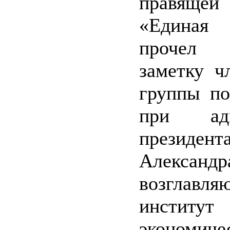
правящ
«Едина
прочел
заметку ч
группы по
при адм
прези
Александ
возглавля
институт
экономиче