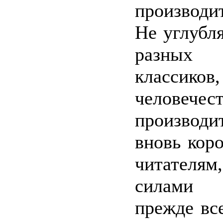
производи
Не углубля
разных 
классиков
человеч
производи
вновь кор
читателям
силами 
прежде все