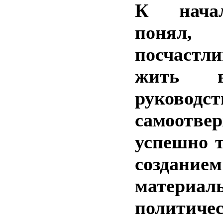
К нача
понял,
посчастли
жить в
руководс
самоотв
успешно т
созданием
матери
политиче