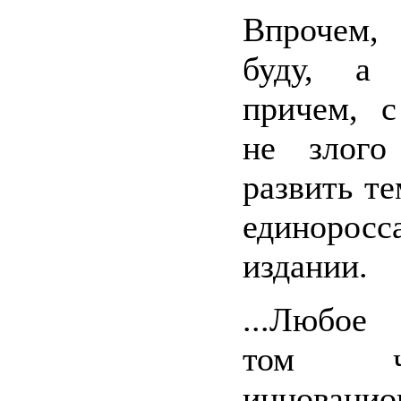
Впрочем,
буду, а 
причем, 
не злого 
развить те
единоросс
издании.
...Любое 
том ч
инновацио