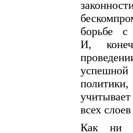
закон
бескомпро
борьбе с 
И, коне
провед
успешной
политик
учитывае
всех слоев
Как ни с