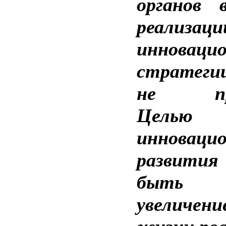
органов 
реализаци
инноваци
стратеги
не прих
Целью
инновацио
развит
быть ра
увеличен