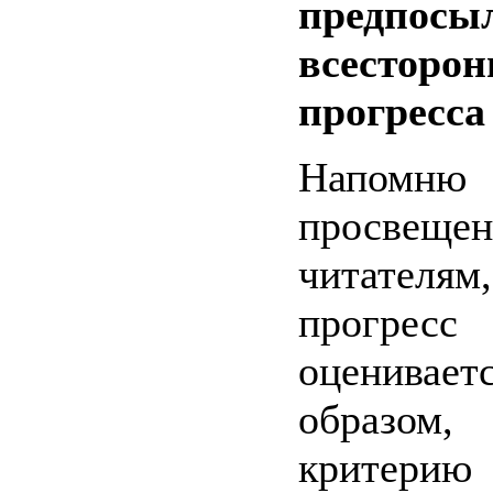
предпо
всесторон
прогресса
Напом
просвеще
читателя
прогре
оценивает
образом,
критерию