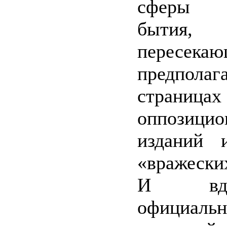
сферы р
бытия,
пересекаю
предполаг
страницах
оппозици
изданий 
«вражески
И вдр
официал