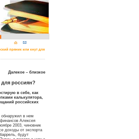
ский пряник или кнут для
......................................................................
Далекое – близкое
 для россиян?
стирую в себе, как
опками калькулятора,
ещаний российских
обнаружил в нем
 финансов Алексея
оябре 2003, чиновник
се доходы от экспорта
баррель, будут