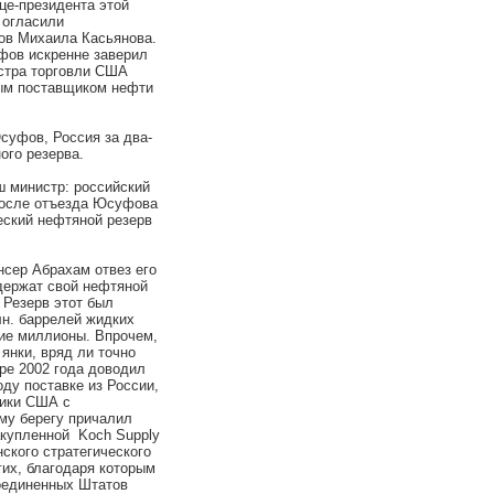
це-президента этой
 огласили
ов Михаила Касьянова.
фов искренне заверил
истра торговли США
ным поставщиком нефти
уфов, Россия за два-
ого резерва.
 министр: российский
после отъезда Юсуфова
ческий нефтяной резерв
р Абрахам отвез его
 держат свой нефтяной
 Резерв этот был
лн. баррелей жидких
кие миллионы. Впрочем,
янки, вряд ли точно
ре 2002 года доводил
ду поставке из России,
тики США с
му берегу причалил
акупленной Koch Supply
ского стратегического
гих, благодаря которым
оединенных Штатов