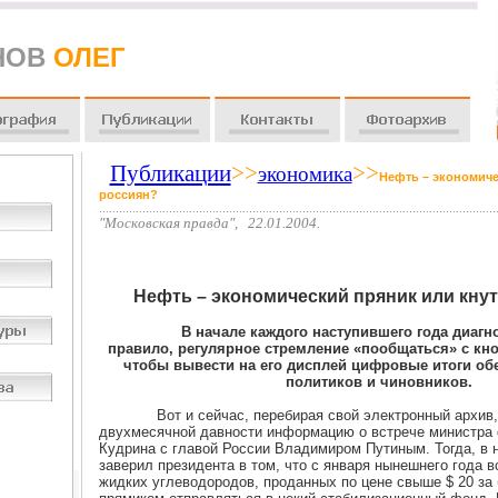
НОВ
ОЛЕГ
Публикации
>>
>>
экономика
Нефть – экономиче
россиян?
.......................................................................................................................
"Московская правда", 22.01.2004.
Нефть – экономический пряник или кнут
В начале каждого наступившего года диагно
правило, регулярное стремление «пообщаться» с кн
чтобы вывести на его дисплей цифровые итоги об
политиков и чиновников.
Вот и сейчас, перебирая свой электронный архив, 
двухмесячной давности информацию о встрече министра
Кудрина с главой России Владимиром Путиным. Тогда, в н
заверил президента в том, что с января нынешнего года в
жидких углеводородов, проданных по цене свыше $ 20 за 