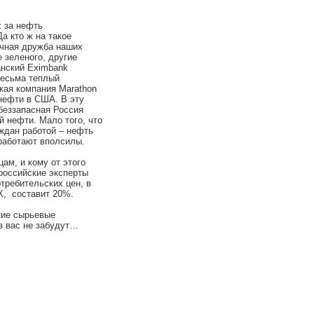
 за нефть
а кто ж на такое
ичная дружба наших
 зеленого, другие
анский Eximbank
есьма теплый
кая компания Marathon
 нефти в США. В эту
беззапасная Россия
 нефти. Мало того, что
ждан работой – нефть
работают вполсилы.
, и кому от этого
 российские эксперты
требительских цен, в
Х, составит 20%.
ие сырьевые
в вас не забудут…