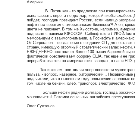
Америки.
…В. Путин как - то предложил при взаиморасчетах
использовать евро, а не доллар, который якобы слабеет. Д
пойдет, господин президент России, если налицо безгран
нефтяных воротил с американским бизнесом?! А он, кроме
цвета не признает. В том же Хьюстоне, например, америк
подписал с нашими ЮКОСОМ. Сибнефтью и ЛУКОЙЛом в
меморандум о взаимопонимании, а Роснефть и американс
Oil Corporation – соглашение о создании СП для поставок
страну, имеющую огромный стратегический запас нефти, 
ЕЖЕДНЕВНО поставляет более 100 тысяч баррелей сырой
фактически обеспечиваем оборону США, так еще и ее гра
перерабатывается на американских заводах, а наши НПЗ 
Так и живем, поставляя энергоносители чужестранцам
польза, - вопрос, наверное, риторический... Независимые
подсчитали, что в нынешнем году повышение основных по
том числе на бензин, хлеб, транспорт, электричество, ЖК
Больше нефти родине доллара, господа российск
монополисты! Потомки ссыльных английских преступнико
Олег Султанов