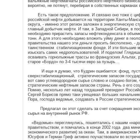
вальяжные нефтемагнаты российского нефтяного бизнеса.
вероятно, не потянут, перебирая в собственных карманах 
Есть такое предположение. И связано оно тоже с циф
российской нефти добывается на территории Ханты-Манси
округа, - именно этот регион заложен в энергетическую с
главный добытчик нефти. И там, в Западной Сибири, в п
необходимо прирастить запасы нефтеконденсата в объеме
тонн. А для этого необходимо вложить уйму денег в геоло
правительства нашего эти деньги просить бесполезно, - д
таинственном стабилизационном фонде. И эти большие 
изыскать самих недропользователей. И поделом! Глядиш
осваивать горнолыжные трассы во французских Альпах, 
старое «Бордо» по 3-4 тысячи евро за пузырь…
И еще я думаю, что Кудрин ошибается: фонд, пуст
сверхстабилизационный, стратегическим запасом государ
вот само углеводородное сырье словно и создано богом, 
стратегическим нефтяным запасом страны. Речь о его соз
Помню, несколько лет назад тогдашний президент Россий
Сергей Борисов прямо таки увещевал больших начальнико
Пора, господа ведомые, создавать в России стратегическ
Предлагал он этот сделать за счет сокращения эксп
сырья на внутренний рынок РФ.
«Ведомые» переглянулись, пошептались с нашим «нар
правительством, и помчались в конце 2002 года два мини
экономического развития) за океан. Там, в американском 
Юсуфов и Герман Греф активно поучаствовали во встреч