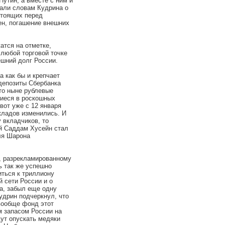
утин, а вместе с ним и
али словам Кудрина о
стоящих перед
ен, погашение внешних
тся на отметке,
любой торговой точке
ешний долг России.
ак бы и крепчает
 депозиты Сбербанка
то ныне рублевые
шиеся в роскошных
вот уже с 12 января
кладов изменились. И
 вкладчиков, то
й Саддам Хусейн стал
ля Шарона
разрекламированному
ь так же успешно
иться к триллиону
й сети России и о
а, забыл еще одну
удрин подчеркнул, что
 вообще фонд этот
м запасом России на
ут опускать медяки