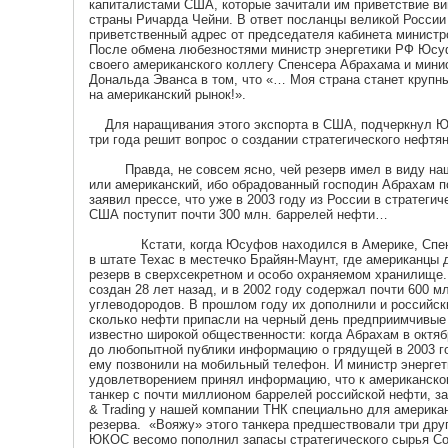
капиталистами США, которые зачитали им приветствие ви
страны Ричарда Чейни. В ответ посланцы великой России
приветственный адрес от председателя кабинета министр
После обмена любезностями министр энергетики РФ Юсу
своего американского коллегу Спенсера Абрахама и мин
Дональда Эванса в том, что «… Моя страна станет круп
на американский рынок!».
Для наращивания этого экспорта в США, подчеркнул Юс
три года решит вопрос о создании стратегического нефтян
Правда, не совсем ясно, чей резерв имел в виду наш
или американский, ибо обрадованный господин Абрахам 
заявил прессе, что уже в 2003 году из России в стратеги
США поступит почти 300 млн. баррелей нефти…
Кстати, когда Юсуфов находился в Америке, Спенсе
в штате Техас в местечко Брайян-Маунт, где американцы
резерв в сверхсекретном и особо охраняемом хранилище.
создан 28 лет назад, и в 2002 году содержал почти 600 м
углеводородов. В прошлом году их дополнили и российс
сколько нефти припасли на черный день предприимчивые 
известно широкой общественности: когда Абрахам в октяб
до любопытной публики информацию о грядущей в 2003 го
ему позвонили на мобильный телефон. И министр энерге
удовлетворением принял информацию, что к американско
танкер с почти миллионом баррелей российской нефти, з
& Trading у нашей компании ТНК специально для американ
резерва. «Вояжу» этого танкера предшествовали три дру
ЮКОС весомо пополнил запасы стратегического сырья С