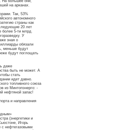
 На большее они,
вшей на арканах.
рами. Так, 53%
йского автономного
тратегию страны как
оследующие 20 лет
 более 5-ти млрд.
горазведку. У
аже зная о
миллиарды обязали
ь, меньше будут
реже будут поглощать
ь даже
ства быть не может. А
чтобы стать
дании идет давно.
ского топливного союза
в из Минтопэнерго: -
ий нефтяной запас!
орта и направления
одным»
стра (энергетики и
Хьюстоне, Игорь
е с нефтегазовыми