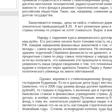
прямиком отправляться в некий стабилизационный фонд. П
десятки миллионов телезрителей, радиослушателей вним
важности этого фонда в решении стратегических задач, 
российским обществом. Таких, как, например, снижение ц
долгов государства.
Заканчивается январь, цены на нефть стабильно держа
значительно превышающей $ 20. А вот розничные цены в 
страны почему-то упорно не хотят снижаться. Вырос и вн
Наряду с падением курса американского доллара к
наш рубль. Его россияне начали было тоннами класть на
РФ, поверив заверениям финансовых аналитиков о том, ч
вклады – самое выгодное вложение капитала. Но окопав
зданиях отделений Сбербанка финансисты не дремлют, и 
процентные ставки по ряду самых популярных у народа в
если вы полагаете, что изменения эти произошли в пользу
уверенность ваша сродни сведениям о том, что плененны
иудеем и попросил через адвоката Генриха Падву у Арие
политического убежища на земле обетованной.
…Однако, вернемся к стабилизационному фонду, 
господином Кудриным. Если и дальше дела будут вестис
(заявлено, что в 2006 году размер фонда должен приблиз
рублей!), то страшно и подумать о величине цен в торгово
банковских ставках в финансовых учреждениях страны. Д
деталь: в ноябре, отчитываясь перед Путиным, министр К
фонд, к тому же, значительно укрепит здоровье нации, и
является самым что ни на есть настоящим стратегически
ближайшие годы. Словом, всенародная копилка, куда буд