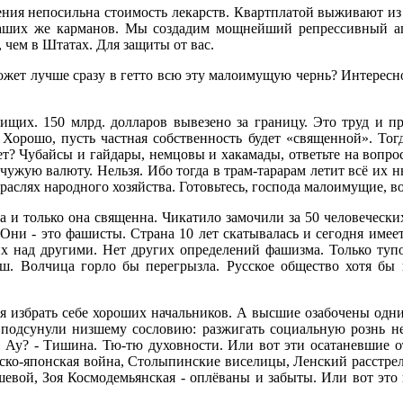
ления непосильна стоимость лекарств. Квартплатой выживают и
ваших же карманов. Мы создадим мощнейший репрессивный ап
 чем в Штатах. Для защиты от вас.
жет лучше сразу в гетто всю эту малоимущую чернь? Интересно,
ищих. 150 млрд. долларов вывезено за границу. Это труд и пр
Хорошо, пусть частная собственность будет «священной». Тогд
ет? Чубайсы и гайдары, немцовы и хакамады, ответьте на вопро
 чужую валюту. Нельзя. Ибо тогда в трам-тарарам летит всё их 
слях народного хозяйства. Готовьтесь, господа малоимущие, вос
на и только она священна. Чикатило замочили за 50 человеческ
 Они - это фашисты. Страна 10 лет скатывалась и сегодня име
их над другими. Нет других определений фашизма. Только туп
ыш. Волчица горло бы перегрызла. Русское общество хотя б
 избрать себе хороших начальников. А высшие озабочены одним
подсунули низшему сословию: разжигать социальную рознь нель
Ау? - Тишина. Тю-тю духовности. Или вот эти осатаневшие о
сско-японская война, Столыпинские виселицы, Ленский расстрел,
вой, Зоя Космодемьянская - оплёваны и забыты. Или вот это в