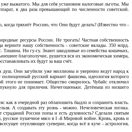
з уже выжатого. Мы для себя установим налоговые льготы. Мы
парат, в два раза превышающий по численности советский.
 когда тряхнёт Россию, что Они будут делать? (Известно что -
иродные ресурсы России. Не трогать! Частная собственность
а верните нашу собственность - советские вклады. 350 млрд.
с. Тишина. Ни гу-гу. Знают шкодливые из семейства кошачьих,
нынешнее благополучие, рушится вся их экономическая химера,
станавливать их будут за ваш счёт.
их душ. Они загубили уже миллионы и уверенно ведут народ к
ет полноценный русский вариант фашизма, идеология которого
ой этого не понимает. Общество смирилось. Чубайс отключил
ы пукнуло для приличия. Ничегошеньки. Детёныш из низшего
: как в очередной раз облапошить быдло и сохранить власть.
зя. А создавать эту рознь - можно. Нечеловеческая логика.
т страданий России попы и есть духовность? Сделали святым
 русское пушечное мясо в I -й Мировой войне. Кровь, кровь и
сесущее отупляющее суеверие, когда всё в куче - астрология,