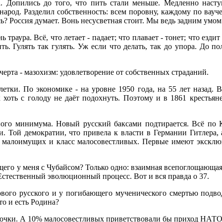
а. Допились до того, что пить стали меньше. Медленно насту
род. Разделил собственность: всем поровну, каждому по ваучер
ь? Россия думает. Вонь несусветная стоит. Мы ведь задним умом 
траура. Всё, что летает - падает; что плавает - тонет; что езди
ь. Гулять так гулять. Уж если что делать, так до упора. До п
черта - мазохизм: удовлетворение от собственных страданий.
етки. По экономике - на уровне 1950 года, на 55 лет назад. В
 хоть с голоду не даёт подохнуть. Поэтому и в 1861 крестья
ного минимума. Новый русский баксами подтирается. Всё по К
. Той демократии, что привела к власти в Германии Гитлера,
сс малоимущих и класс малосовестливых. Первые имеют эксклю
щего у меня с Чубайсом? Только одно: взаимная всепоглощающая
. Естественный эволюционный процесс. Вот и вся правда о 37.
вого русского и у погибающего мученического смертью подвод
то и есть Родина?
чки. А 10% малосовестливых приветствовали бы приход НАТО. 