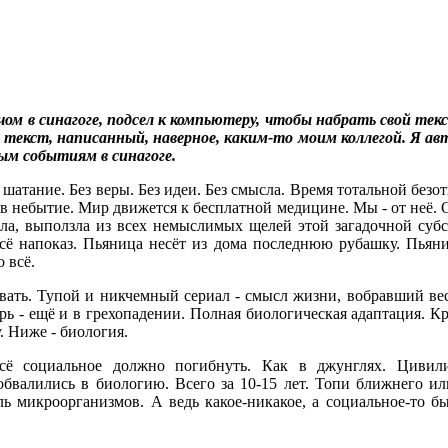
м в синагоге, подсел к компьютеру, чтобы набрать свой тек
й текст, написанный, наверное, каким-то моим коллегой. Я а
ым событиям в синагоге.
 шатание. Без веры. Без идеи. Без смысла. Время тотальной без
 в небытие. Мир движется к бесплатной медицине. Мы - от неё.
ла, выползла из всех немыслимых щелей этой загадочной субс
всё напоказ. Пьяница несёт из дома последнюю рубашку. Пьяни
 всё.
вать. Тупой и никчемный сериал - смысл жизни, вобравший ве
ерь - ещё и в грехопадении. Полная биологическая адаптация. К
. Ниже - биология.
сё социальное должно погибнуть. Как в джунглях. Цивили
обвалились в биологию. Всего за 10-15 лет. Топи ближнего 
ь микроорганизмов. А ведь какое-никакое, а социальное-то бы