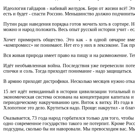
Идеология гайдаров - набивай желудок. Бери от жизни всё! Э
есть и будет - спасти Россию. Меньшинство должно подчинитьс
Путин ради наведения порядка готов мочить хоть в сортире. Н
можно и народ положить. Весь опыт русской истории учит - ес
Хочет примирить общество. Это как - в одной овчарне вм
«компромисс» не понимают. Нет его у них в лексиконе. Так при
Вся живая природа имеет право на пищу и на размножение. Те
Идёт необъявленная война. Последствия уже перевесили пот
спички и соль. Тогда приходит понимание - надо защищаться.
В армию приходят дистрофики. Несколько месяцев нужно отка
15 лет идёт невиданный в истории цивилизации тотальный п
экономическая система основана на концентрации капитала и 
периодическому накручиванию цен. Виток к витку. Из года в 
Хлопотное это дело. Крутиться надо. Проще: накрутил - и благ
Оказывается, 73 года народ горбатился только для того, чтоб
одно современное государство такого не потерпит. Кроме Ро
подсудны, сколько бы ни наворовали. Мы превосходим вас. Мы 