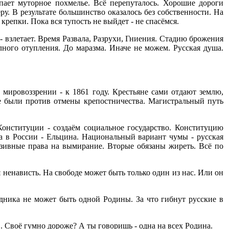
пает муторное похмелье. Всё перепуталось. Хорошие дороги
у. В результате большинство оказалось без собственности. На
крепки. Пока вся тупость не выйдет - не спасёмся.
т - взлетает. Время Развала, Разрухи, Гниения. Стадию брожения
олного отупления. До маразма. Иначе не можем. Русская душа.
 мировоззрении - к 1861 году. Крестьяне сами отдают землю,
не были против отмены крепостничества. Магистральный путь
онституции - создаём социальное государство. Конституцию
 а в России - Ельцина. Национальный вариант чумы - русская
зивные права на вымирание. Вторые обязаны жиреть. Всё по
 ненависть. На свободе может быть только один из нас. Или он
ника не может быть одной Родины. За что гибнут русские в
Своё гумно дороже? А ты говоришь - одна на всех Родина.