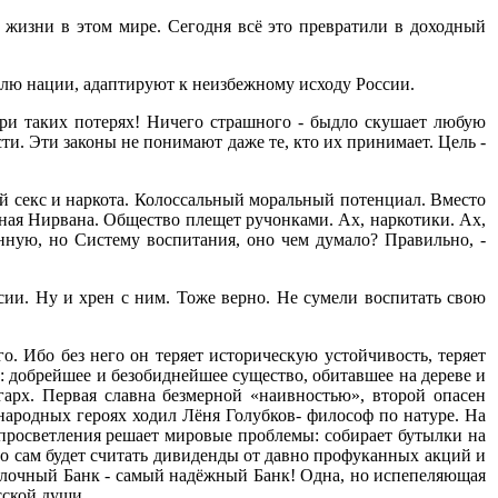
 жизни в этом мире. Сегодня всё это превратили в доходный
олю нации, адаптируют к неизбежному исходу России.
ри таких потерях! Ничего страшного - быдло скушает любую
и. Эти законы не понимают даже те, кто их принимает. Цель -
ый секс и наркота. Колоссальный моральный потенциал. Вместо
шная Нирвана. Общество плещет ручонками. Ах, наркотики. Ах,
нную, но Систему воспитания, оно чем думало? Правильно, -
сии. Ну и хрен с ним. Тоже верно. Не сумели воспитать свою
. Ибо без него он теряет историческую устойчивость, теряет
: добрейшее и безобиднейшее существо, обитавшее на дереве и
арх. Первая славна безмерной «наивностью», второй опасен
народных героях ходил Лёня Голубков- философ по натуре. На
 просветления решает мировые проблемы: собирает бутылки на
то сам будет считать дивиденды от давно профуканных акций и
улочный Банк - самый надёжный Банк! Одна, но испепеляющая
сской души.