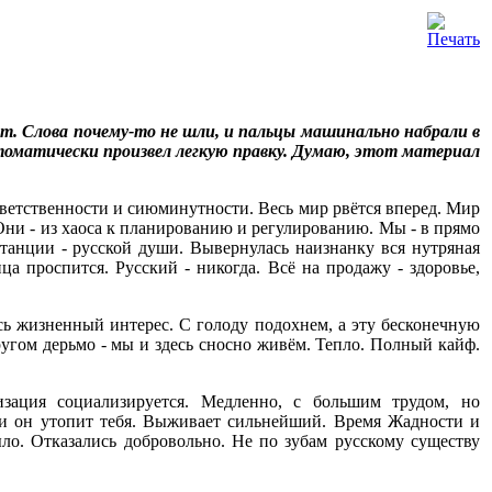
ст. Слова почему-то не шли, и пальцы машинально набрали в
втоматически произвел легкую правку. Думаю, этот материал
ответственности и сиюминутности. Весь мир рвётся вперед. Мир
 Они - из хаоса к планированию и регулированию. Мы - в прямо
танции - русской души. Вывернулась наизнанку вся нутряная
ца проспится. Русский - никогда. Всё на продажу - здоровье,
сь жизненный интерес. С голоду подохнем, а эту бесконечную
ругом дерьмо - мы и здесь сносно живём. Тепло. Полный кайф.
зация социализируется. Медленно, с большим трудом, но
или он утопит тебя. Выживает сильнейший. Время Жадности и
ло. Отказались добровольно. Не по зубам русскому существу