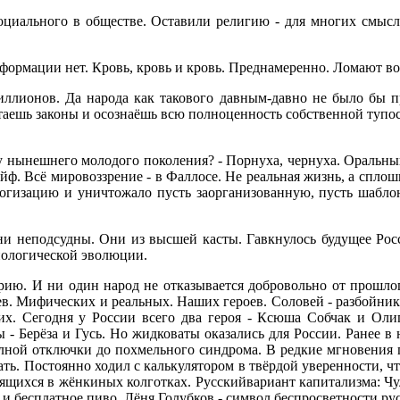
оциального в обществе. Оставили религию - для многих смысл
нформации нет. Кровь, кровь и кровь. Преднамеренно. Ломают в
иллионов. Да народа как такового давным-давно не было бы п
таешь законы и осознаёшь всю полноценность собственной тупост
о у нынешнего молодого поколения? - Порнуха, чернуха. Оральн
йф. Всё мировоззрение - в Фаллосе. Не реальная жизнь, а спло
огизацию и уничтожало пусть заорганизованную, пусть шабло
ни неподсудны. Они из высшей касты. Гавкнулось будущее Рос
биологической эволюции.
ию. И ни один народ не отказывается добровольно от прошлого
в. Мифических и реальных. Наших героев. Соловей - разбойник
х. Сегодня у России всего два героя - Ксюша Собчак и Олиг
- Берёза и Гусь. Но жидковаты оказались для России. Ранее в 
олной отключки до похмельного синдрома. В редкие мгновения
ать. Постоянно ходил с калькулятором в твёрдой уверенности, ч
нящихся в жёнкиных колготках. Русскийвариант капитализма: Ч
а и бесплатное пиво. Лёня Голубков - символ беспросветности ру