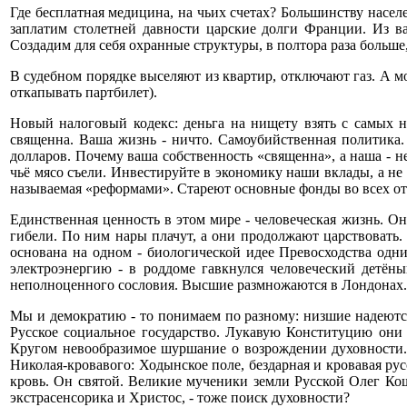
Где бесплатная медицина, на чьих счетах? Большинству насе
заплатим столетней давности царские долги Франции. Из 
Создадим для себя охранные структуры, в полтора раза больше,
В судебном порядке выселяют из квартир, отключают газ. А мо
откапывать партбилет).
Новый налоговый кодекс: деньга на нищету взять с самых н
священна. Ваша жизнь - ничто. Самоубийственная политика. 
долларов. Почему ваша собственность «священна», а наша - н
чьё мясо съели. Инвестируйте в экономику наши вклады, а не
называемая «реформами». Стареют основные фонды во всех отра
Единственная ценность в этом мире - человеческая жизнь. О
гибели. По ним нары плачут, а они продолжают царствовать.
основана на одном - биологической идее Превосходства одн
электроэнергию - в роддоме гавкнулся человеческий детён
неполноценного сословия. Высшие размножаются в Лондонах.
Мы и демократию - то понимаем по разному: низшие надеются
Русское социальное государство. Лукавую Конституцию они 
Кругом невообразимое шуршание о возрождении духовности. 
Николая-кровавого: Ходынское поле, бездарная и кровавая ру
кровь. Он святой. Великие мученики земли Русской Олег Коше
экстрасенсорика и Христос, - тоже поиск духовности?