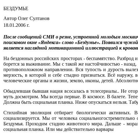
БЕЗДУМЬЕ
Автор Олег Султанов
18.01.2006 г.
После сообщений СМИ о резне, устроенной молодым москвичо
поисковом окне «Яндекса» слово «Бездумье». Появился чужо
является наглядной мотивационной иллюстрацией к кровав
На бездонных российских просторах - беспамятство. Разброд и
борется за выживание. Мы с такой же настойчивостью - назад,
противоположном направлении. Вся тупость и дурость вылез
мерзость, в которой и себе стыдно признаться. Всё наружу, 
человеческие органы и жизни, землю, иконы, детей. Абсолютно
Обыдлевшая бывшая нация всосалась в телесериалы.. Не отор
муть досмотрим. Мы всегда первые. В космосе. В балете. Теп
Должна быть социальная планка. Ниже опускаться нельзя. Табу
Стихийная эволюция отбирает биологически активных. В
социализируется. Мы от человека социальногостремительно 
Бездумья. Проходим стадию животного мира. Дальше - морал
социальная планка. Или мы действительно варвары