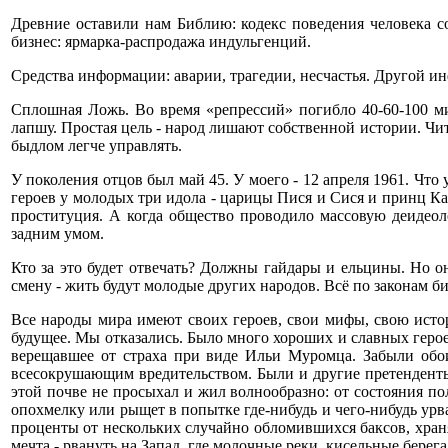
Древние оставили нам Библию: кодекс поведения человека с
бизнес: ярмарка-распродажа индульгенций.
Средства информации: аварии, трагедии, несчастья. Другой и
Сплошная Ложь. Во время «репрессий» погибло 40-60-100 м
лапшу. Простая цель - народ лишают собственной истории. Чи
быдлом легче управлять.
У поколения отцов был май 45. У моего - 12 апреля 1961. Чт
героев у молодых три идола - царицы Пися и Сися и принц Ка
проституция. А когда общество проводило массовую деидеол
задним умом.
Кто за это будет отвечать? Должны гайдары и ельцины. Но о
смену - жить будут молодые других народов. Всё по законам 
Все народы мира имеют своих героев, свои мифы, свою истор
будущее. Мы отказались. Было много хороших и славных герое
верещавшее от страха при виде Ильи Муромца. Забыли обои
всесокрушающим вредительством. Были и другие претенденты 
этой почве не просыхал и жил волнообразно: от состояния п
опохмелку или рыщет в попытке где-нибудь и чего-нибудь урв
проценты от нескольких случайно обломившихся баксов, хра
мечта - рвануть на Запад, где молочные реки, кисельные берег