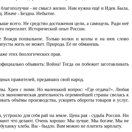
 благополучие - не смысл жизни. Нам нужна ещё и Идея. Была,
. Иначе - Бездна. Небытие.
ыше всего. Не средство достижения цели, а самоцель. Ради неё
ото пересилит. Исторический опыт России.
е Вождя похвальное. Только волки и козлы и на нюх слово
капусты жить не может. Природа. Её не обманешь.
аже этих биологических прав.
фициально объявить: Война! Тогда он побежит заготавливать
дных правителей, предавших свой народ.
ы. Хрен с ними. Но маленький вопрос: «Где отдача?». Любая
Вся экономическая деятельность огромнейшей страны свелась к
вать объёмы производства, ускорять обороты товаров и услуг.
устроило для себя рай на земле. Цена рая - судьба России. Ни
имают что делают. Очень хорошо: Мы лучше. Мы богаче. Мы не
буханку хлеба. Вы - быдло. Вам можно не платить зарплату.