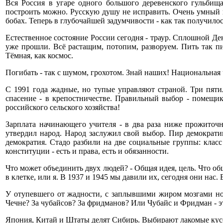
Вся Россия в угаре одного большого деревенского гульбищ
построить можно. Русскую душу не исправить. Очень умный на
бобах. Теперь в глубочайшей задумчивости - как так получилос
Естественное состояние России сегодня - траур. Сплошной День 
уже прошли. Всё растащим, потопим, разворуем. Пить так пит
Тёмная, как космос.
Погибать - так с шумом, грохотом. Знай наших! Национальная 
С 1991 года жадные, но тупые управляют страной. Три пятил
спасение - в крепостничестве. Правильный выбор - помещик
российского сельского хозяйства!
Зарплата начинающего учителя - в два раза ниже прожиточ
утвердил народ. Народ заслужил свой выбор. Пир демократии
демократия. Стадо разбили на две социальные группы: кла
конституции - есть и права, есть и обязанности.
Что может объединить двух людей? - Общая идея, цель. Что об
в клетке, или я. В 1937 и 1945 мы давили их, сегодня они нас
У отупевшего от жадности, с заплывшими жиром мозгами но
Чечне? За чубайсов? За фридманов? Или Чубайс и Фридман - э
Япония, Китай и Штаты делят Сибирь. Выбирают лакомые кусо