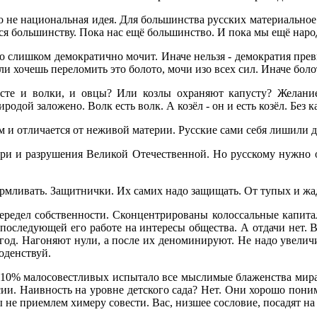
то не национальная идея. Для большинства русских материальное
я большинству. Пока нас ещё большинство. И пока мы ещё народ
о слишком демократично мочит. Иначе нельзя - демократия прев
ли хочешь переломить это болото, мочи изо всех сил. Иначе бол
есте и волки, и овцы? Или козлы охраняют капусту? Желани
родой заложено. Волк есть волк. А козёл - он и есть козёл. Без 
м и отличается от неживой материи. Русские сами себя лишили д
ери и разрушения Великой Отечественной. Но русскому нужно о
рмливать. Защитнички. Их самих надо защищать. От тупых и жа
ередел собственности. Сконцентрированы колоссальные капитал
последующей его работе на интересы общества. А отдачи нет. 
год. Нагоняют нули, а после их деноминируют. Не надо увеличи
оденствуй.
ы 10% малосовестливых испытало все мыслимые блаженства мира, 
ссии. Наивность на уровне детского сада? Нет. Они хорошо пон
не приемлем химеру совести. Вас, низшее сословие, посадят на 