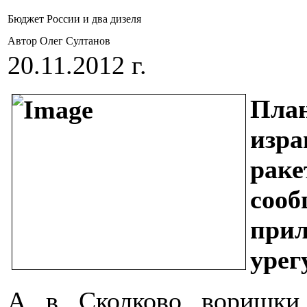
Бюджет России и два дизеля
Автор Олег Султанов
20.11.2012 г.
Пла
изр
рак
сооб
прил
урег
А в Сколково воришки