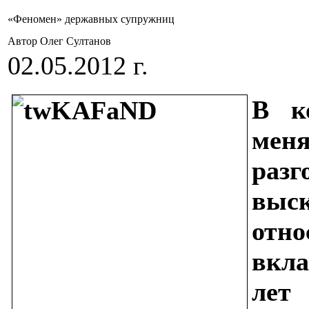
«Феномен» державных супружниц
Автор Олег Султанов
02.05.2012 г.
В к
мен
раз
выс
отн
вкл
лет