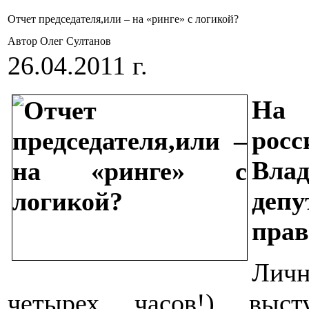
Отчет председателя,или – на «ринге» с логикой?
Автор Олег Султанов
26.04.2011 г.
На 
росс
Влад
деп
прав
Лич
четырех часов!) выст