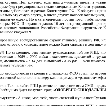
она страны. Нет, конечно, если наш дуумвират внесет в уста
ые будут регулироваться неким специальным Конституционным с
 обязаны действовать в рамках Конституции РФ. К обслуге я при
ально эту самую службу, в числе других налогоплательщиков, с
 надежную охрану. Но я категорически против того, чтобы моим
ицеры ФСО. И охраняют давно; 10 лет назад тогдашний презид
во высшим чиновникам Российской Федерации нарушать ее Ко
твенного бюджета?!
цированную государственную охрану главному раввину РФ, ил
под которую с удовольствием можно будет сплясать и лезгинку, 
ице?! По сведениям, озвученным руководством той же РПЦ,
«.
еления - 1989 и 2002 годов - численность армянской и грузи
раз, вьетнамской - в 14 раз, китайской - в 35 раз... Нет никако
нейшее усугубление».
ицо необходимость введения в спецшколах ФСО групп по изучению
рственной монополии на веру, как, например, в «развитом» Афга
стки. Так, на сайте РПЦ размещено извещение всем СМИ, предна
.Необходимо будет получить гриф
«ОДОБРЕНО СИНОДАЛЬН
мутятся: - А какое, мол, тебе, чисто светский журналист Султа
ших сограждан, которые финансируют деятельность РПЦ, а, значи