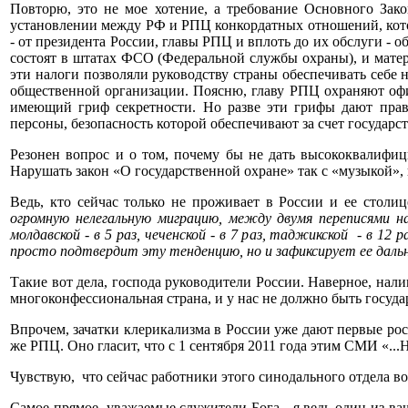
Повторю, это не мое хотение, а требование Основного Зак
установлении между РФ и РПЦ конкордатных отношений, котор
- от президента России, главы РПЦ и вплоть до их обслуги -
состоят в штатах ФСО (Федеральной службы охраны), и матери
эти налоги позволяли руководству страны обеспечивать себе
общественной организации. Поясню, главу РПЦ охраняют оф
имеющий гриф секретности. Но разве эти грифы дают пра
персоны, безопасность которой обеспечивают за счет государс
Резонен вопрос и о том, почему бы не дать высококвалифи
Нарушать закон «О государственной охране» так с «музыкой», 
Ведь, кто сейчас только не проживает в России и ее стол
огромную нелегальную миграцию, между двумя переписями нас
молдавской - в 5 раз, чеченской - в 7 раз, таджикской - в 12 
просто подтвердит эту тенденцию, но и зафиксирует ее даль
Такие вот дела, господа руководители России. Наверное, нал
многоконфессиональная страна, и у нас не должно быть госуда
Впрочем, зачатки клерикализма в России уже дают первые ро
же РПЦ. Оно гласит, что с 1 сентября 2011 года этим СМИ «..
Чувствую, что сейчас работники этого синодального отдела воз
Самое прямое, уважаемые служители Бога - я ведь один из ва