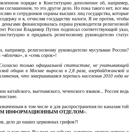
новленном порядке в Конституцию дополнение об, например,
оглашением, то это другое дело. Но пока такого нет, все мы
числяю и сотрудников охраны высших лиц государства, которые
одержу и я, отчисляя государству налоги. Я не против, чтобы
и деньгами финансировалась охрана руководителя религиозной
ент России Владимир Путин подписал соответствующий указ,
нституцию и придавать религиозному руководителю статус
и, например, религиозному руководителю мусульман России?
и «яблочко», и «семь сорок»!
..Согласно только официальной статистике, не учитывающей
нской общин в Москве выросла в 2,8 раза, азербайджанской и
го сомнения, что завершившаяся перепись населения 2010 года не
 китайского, вьетнамского, чеченского языков... Россия ведь
нистане.
значенным в том числе и для распространения по каналам той
ЫМ ИНФОРМАЦИОННЫМ ОТДЕЛОМ
».
нов, дело до наших церковных грифов?!
т, и ваш труд. Вы ведь не забыли, наверное, старую истину о