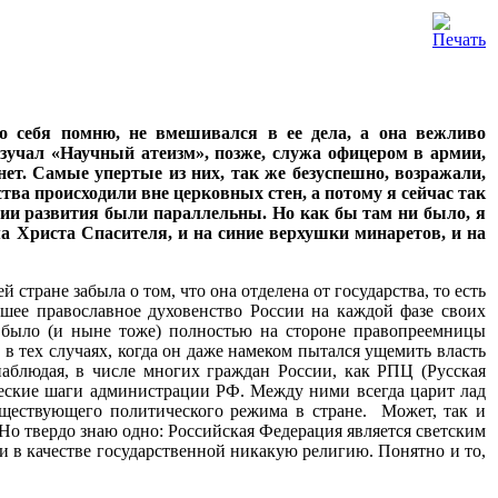
ко себя помню, не вмешивался в ее дела, а она вежливо
изучал «Научный атеизм», позже, служа офицером в армии,
нет. Самые упертые из них, так же безуспешно, возражали,
йства происходили вне церковных стен, а потому я сейчас так
нии развития были параллельны. Но как бы там ни было, я
а Христа Спасителя, и на синие верхушки минаретов, и на
ей стране забыла о том, что она отделена от государства, то есть
сшее православное духовенство России на каждой фазе своих
, было (и ныне тоже) полностью на стороне правопреемницы
 в тех случаях, когда он даже намеком пытался ущемить власть
аблюдая, в числе многих граждан России, как РПЦ (Русская
еские шаги администрации РФ. Между ними всегда царит лад
уществующего политического режима в стране. Может, так и
Но твердо знаю одно: Российская Федерация является светским
и в качестве государственной никакую религию. Понятно и то,