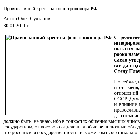
Православный крест на фоне триколора РФ
Автор Олег Султанов
30.01.2011 г.
С религие
игнорирова
пытался на
робко намек
смело утве
всегда с о
Стену Плача
Но сейчас, н
и от меня,
отношений 
СССР. Думаю
и влияние 
православн
да согласи
должно быть, не знаю, ибо в тонкостях общения высших чинов
государством, от которого отделены любые религиозные объед
что российская государственность не может быть официально