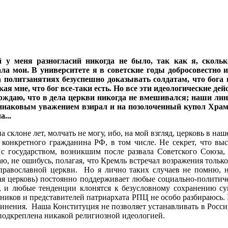
й у меня разногласий никогда не было, так как я, сколь
ла мои. В университете я в советские годы добросовестно 
 политзанятиях безуспешно доказывать солдатам, что бога 
ая мне, что бог все-таки есть. Но все эти идеологические де
рждаю, что в дела церкви никогда не вмешивался; наши ли
динаковым уважением взирал и на позолоченный купол Храм
...
а склоне лет, молчать не могу, ибо, на мой взгляд, церковь в наш
 конкретного гражданина РФ, в том числе. Не секрет, что вы
с государством, возникшим после развала Советского Союза
, не ошибусь, полагая, что Кремль встречал возражения только
православной церкви. Но я лично таких случаев не помню, н
ая церковь) постоянно поддерживает любые социально-политич
е, и любые тенденции клонятся к безусловному сохранению с
ников и представителей патриархата РПЦ не особо разбираюсь. 
инения. Наша Конституция не позволяет устанавливать в Росси
 подкреплена никакой религиозной идеологией.