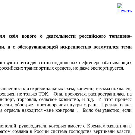
я себя нового о деятельности российского топливно-
ки, и с обезоруживающей искренностью возмутился теми
ействуют почти две сотни подпольных нефтеперерабатывающих
 российских транспортных средств, но даже экспортируется.
шленность из криминальных схем, конечно, весьма похвален,
 охвачен не только ТЭК. Она, проклятая, распространилась на
порт, торговля, сельское хозяйство, и т.д. И этот процесс
ссии, обостряет противоречия внутри страны. Президент же,
та отрасль находится «вне контроля». Было бы уместно, если
нополий, руководители которых вместе с Кремлем захватили в
том создана в России система господства вертикали власти,