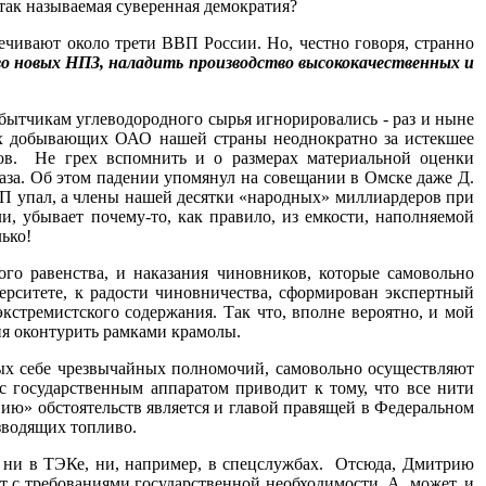
так называемая суверенная демократия?
ечивают около трети ВВП России. Но, честно говоря, странно
во новых НПЗ, наладить производство высококачественных и
обытчикам углеводородного сырья игнорировались - раз и ныне
пных добывающих ОАО нашей страны неоднократно за истекшее
сов. Не грех вспомнить и о размерах материальной оценки
аза. Об этом падении упомянул на совещании в Омске даже Д.
ВВП упал, а члены нашей десятки «народных» миллиардеров при
и, убывает почему-то, как правило, из емкости, наполняемой
ько!
ого равенства, и наказания чиновников, которые самовольно
ерситете, к радости чиновничества, сформирован экспертный
экстремистского содержания. Так что, вполне вероятно, и мой
ия оконтурить рамками крамолы.
ных себе чрезвычайных полномочий, самовольно осуществляют
с государственным аппаратом приводит к тому, что все нити
ию» обстоятельств является и главой правящей в Федеральном
зводящих топливо.
 - ни в ТЭКе, ни, например, в спецслужбах. Отсюда, Дмитрию
ют с требованиями государственной необходимости. А, может, и