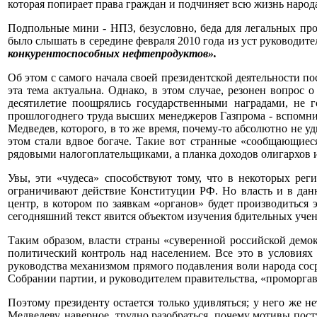
которая попирает права граждан и подчиняет всю жизнь народ
Подпольные мини - НПЗ, безусловно, беда для легальных про
было слышать в середине февраля 2010 года из уст руководи
конкурентоспособных нефтепродуктов».
Об этом с самого начала своей президентской деятельности п
эта тема актуальна. Однако, в этом случае, резонен вопро
десятилетие поощрялись государственными наградами, не 
прошлогоднего труда высших менеджеров Газпрома - вспомнит
Медведев, которого, в то же время, почему-то абсолютно не 
этом стали вдвое богаче. Такие вот странные «сообщающиеся
рядовыми налогоплательщиками, а планка доходов олигархов и
Увы, эти «чудеса» способствуют тому, что в некоторых рег
ограничивают действие Конституции РФ. Но власть и в данн
центр, в котором по заявкам «органов» будет производиться 
сегодняшний текст явится объектом изучения бдительных учен
Таким образом, власти страны «суверенной российской демо
политический контроль над населением. Все это в условиях
руководства механизмом прямого подавления воли народа сос
Собрании партии, и руководителем правительства, «проморга
Поэтому президенту остается только удивляться; у него же 
Медведеву, наверное, трудно разобраться, почему мотивы пост