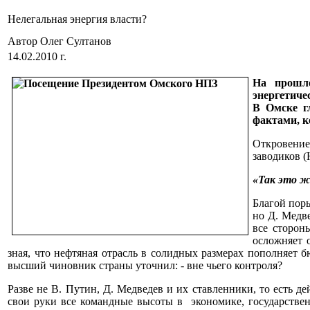
Нелегальная энергия власти?
Автор Олег Султанов
14.02.2010 г.
На прошло
энергетиче
В Омске г
фактами, к
Откровение
заводиков (
«Так это ж
Благой пор
но Д. Медве
все сторон
осложняет 
зная, что нефтяная отрасль в солидных размерах пополняет 
высший чиновник страны уточнил: - вне чьего контроля?
Разве не В. Путин, Д. Медведев и их ставленники, то есть 
свои руки все командные высоты в экономике, государствен