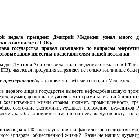
й неделе президент Дмитрий Медведев узнал много дл
ского комплекса (ТЭК).
лава государства провел совещание по вопросам энергети
оторые давно известны представителям нашей нефтянки.
м для Дмитрия Анатольевича стали сведения о том, что в РФ д
НПЗ), чья левая продукция загрязняет не только топливные баки
е преступление!»,
- заскрежетал зубами господин Медведев.
ыв первого лица в государстве вывести нефтедобывающую промы
дев, думаю, до конца не уясняет, что криминализацией плотно
ы хозяйственной жизни страны: бюджет, промышленность, транс
общее состояние экономики, ухудшает положение тружеников Ро
бюджет, как бы зациклился именно на ней, возмутившись, что э
действующая в РФ власть установили фактическое господство мо
ном аппарате, общественной жизни? Разве не нашим дуумвира