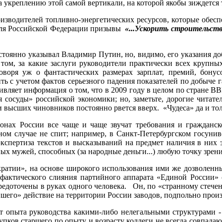
а укреплению этой самой вертикали, на которой якобы зиждется 
изводителей топливно-энергетических ресурсов, которые обесп
теля Российской Федерации призывы
«...Ускорить строительст
остоянно указывал Владимир Путин, но, видимо, его указания д
с о том, за какие заслуги руководители практически всех кру
говоря уж о фантастических размерах зарплат, премий, бону
ь с учетом фактов серьезного падения показателей по добыче г
удивляет информация о том, что в 2009 году в целом по стране 
 сосуды» российской экономики; но, заметьте, дорогие читател
 высших чиновников постоянно рвется вверх. «Чудеса» да и тол
ионах России все чаще и чаще звучат требования и гражданск
ом случае не спит; например, в Санкт-Петербургском госунив
экспертиза текстов и высказываний на предмет наличия в них 
ых мужей, способных (за народные деньги...) любую точку зрен
кратии», на основе широкого использования ими же дозволен
 фактического слияния партийного аппарата «Единой России» 
редоточены в руках одного человека. Он, по «странному стечен
вшего» действие на территории России заводов, подпольно прои
нет опыта руководства какими-либо нелегальными структурами
упков старшего по опыту и возрасту коллеги не всегда совпада