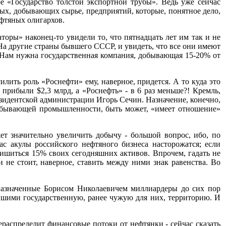
е «Государство толстой экспортной трубы». Ведь уже сейчас
ных, добывающих сырье, предприятий, которые, понятное дело,
ефтяных олигархов.
оры» наконец-то увидели то, что пятнадцать лет им так и не
.На другие страны бывшего СССР, и увидеть, что все они имеют
.Нам нужна государственная компания, добывающая 15-20% от
илить роль «Роснефти» ему, наверное, придется. А то куда это
прибыли $2,3 млрд, а «Роснефть» - в 6 раз меньше?! Кремль,
езидентской администрации Игорь Сечин. Назначение, конечно,
 добывающей промышленности, быть может, «имеет отношение»
ет значительно увеличить добычу - большой вопрос, ибо, по
ас акулы российского нефтяного бизнеса насторожатся; если
 лишиться 15% своих сегодняшних активов. Впрочем, гадать не
 не стоит, наверное, ставить между ними знак равенства. Во
назначенные Борисом Николаевичем миллиардеры до сих пор
вшими государственную, ранее чужую для них, территорию. И
ераспределит финансовые потоки от нефтянки - сейчас сказать