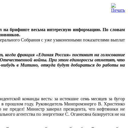
ил на брифинге весьма интересную информацию. По словам
иновников.
дерального Собрания с уже узаконенными показателями выплат
, когда фракция «Единая Россия» поставит на голосование
ой Отечественной войны. При этом единороссы отметят, что
-нибудь в Митино, откуда будут добираться до работы на
дентской команды весть: за истекшие семь месяцев за бугор
од в прошлом году. Руководитель Минпромэнерго В. Христенко
о не предел! Министр заверил президента, что нефтяники не
льного агентства по энергетике С. Оганесяна базируется не на