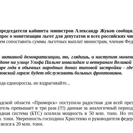
ь председателя кабинета министров Александр Жуков сообщ
рос о монетизации льгот для депутатов и всех российских ч
йшем сопоставить суммы льготных выплат министрам, членам Фе
й активной демократизации, то, глядишь, и наступит момент
» доме на улице Улофа Пальме инвалидам и ветеранам Велик
ре года в обычных народных домах типовой застройки - где
мовский гараж будет обслуживать больных фронтовиков.
а единороссы, не вздрагивайте...
дской области «Приморск» поступила радостная для всей прези
атель превышает в три раза (!!!) данные за аналогичный пери
дная система (БТС) осилила мощность в 50 млн. тонн. Но эт
. тонн. Уверенность господина Христенко и руководителя федера
зился к 20 млн. тонн.