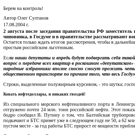
Берем на контроль!
Автор Олег Султанов
17.08.2004 г.
2 августа после заседания правительства РФ заместител
чиновника, в Госдуме и в правительстве рассматривают воп
Остается только ждать итогов рассмотрения, чтобы в дальне
простым российским льготникам.
Ес
ли наши депутаты и впредь будут подвергать себя тако
вопрос о передаче всех квартир в роскошном «депутатском
народные избранники вполне сносно смогут прожить четы
общественном транспорте по причине того, что весь Госду
Строки, выделенные полужирным курсивом, - это шутка; господ
Ковать нефтедоллары, и никаких гвоздей!
Из специального морского нефтеналивного порта в Ленингра
отгружено почти 24 млн. тонн российской нефти. Этот показ
бодро сообщил В. Путину о том, что Балтийская трубопрово
подкачают и БТС примет уже в следующем году не 50, а 62 млн
пустом месте - за год работы БТС прирост ее мощности прибли