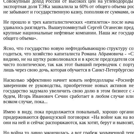
Совокупный доход России от высоких цен на углеводороды н
экспортная доля ТЭКа зашкалила за 60% от общего объема рос
не забывают и государственную казну, пополняя ее суммами, 
Не прошло и трех капиталистических «пятилеток» после нача
удавалось разглядеть. Вышеупомянутый Сергей Оганесян предло
крупные национальные нефтяные компании. Наша же государс
общего объема».
Ясно, что государство новую нефтедобывающую структуру созда
годиться, что хозяйство капиталиста Романа Абрамовича - «
видимо, не на шутку разволновался и в кресле председателя 
чисто политическое, так как этот бывший переводчик с пор
лишь через свою дочь, которая обучается в Санкт-Петербургско
Насколько эффективно начнет ковать нефтедоллары «Роснефт
заверениям ее руководства, приобретение новых активов не
государство задумало увеличить свою долю в этом бизнесе с 
будем, Игорь Иванович Сечин сработает в любом случае или 
всяком случае, пока...
Имею в виду, пока продолжается повальный, хорошо орган
придерживаются французской поговорки «На войне как на во
они на ней и сейчас распоряжаются, как хотят, берут и вывозят,
Но война то давно закончилась, а вот грабеж захваченной те