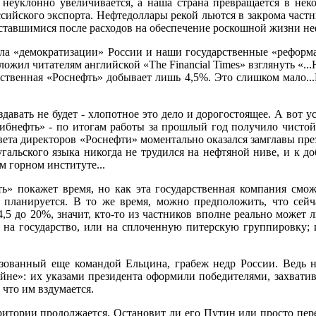
еуклонно увеличивается, а наша страна превращается в неко
сийского экспорта. Нефтедоллары рекой льются в закрома част
оставшимися после расходов на обеспечение роскошной жизни н
ла «демократизации» России и наши государственные «реформат
жил читателям английской «The Financial Times» взглянуть «..
твенная «Роснефть» добывает лишь 4,5%. Это слишком мало..
вать не будет - хлопотное это дело и дорогостоящее. А вот ус
Сибнефть» - по итогам работы за прошлый год получило чистой 
совета директоров «Роснефти» моментально оказался замглавы пр
тугальского языка никогда не трудился на нефтяной ниве, и к
м горном институте...
ь» покажет время, но как эта государственная компания смож
 планируется. В то же время, можно предположить, что сейч
4,5 до 20%, значит, кто-то из частников вполне реально может
на государство, или на сплоченную питерскую группировку; и
изованный еще командой Ельцина, грабеж недр России. Ведь 
йне»: их указами президента оформили победителями, захвати
 что им вздумается.
рритории продолжается. Остановит ли его Путин или просто пер