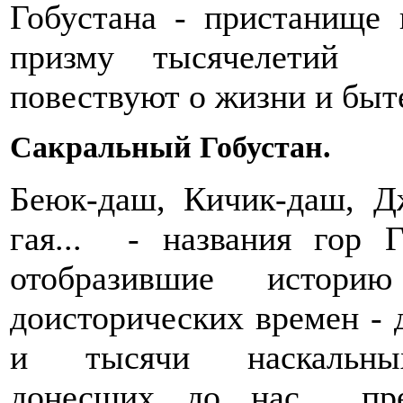
Гобустана - пристанище 
призму тысячелетий н
повествуют о жизни и быт
Сакральный Гобустан.
Беюк-даш, Кичик-даш, Д
гая... - названия гор 
отобразившие исто
доисторических времен - 
и тысячи наскальных 
донесших до нас пре