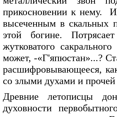
металлический звон по
прикосновении к нему. И
высеченным в скальных 
этой богине. Потряса
жутковатого сакрального 
может, -«Г'япюстан»...? С
расшифровывающееся, как
со злыми духами и прочей 
Древние летописцы до
духовности первобытног