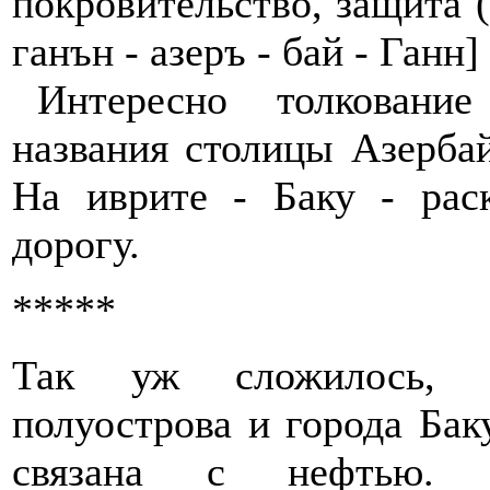
покровительство, защита (Бога). הזרע בי גנן - 
ганън - азеръ - бай - Ганн]
Интересно толкование 
названия столицы Азерба
На иврите - Баку - раск
дорогу.
*****
Так уж сложилось, ч
полуострова и города Ба
связана с нефтью. С