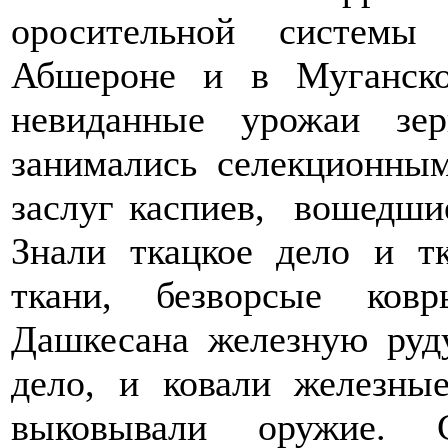
оросительной систем
Абшероне и в Муганско
невиданные урожаи зе
занимались селекционны
заслуг каспиев, вошедши
Знали ткацкое дело и т
ткани, безворсые ков
Дашкесана железную руду
дело, и ковали железны
выковывали оружие. 