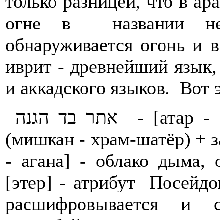
только разницей, что в а
огне в названии не
обнаруживается огонь и в
иврит - древнейший язык,
и аккадского языков. Вот 
אתר בד הגנה - [атар - бад- агана] - место + ткань
(мишкан - храм-шатёр) + защита. עתר בד הגנה 
- агана] - облако дыма, об
[этер] - атрибут Посейд
расшифровывается и с