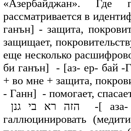
«Азербайджан». Где 
рассматривается в идентифи
ганън] - защита, покровительство. הו גנן 
защищает, покровительствует. הגנה - [агана] - за
еще несколько расшифровок,- עז ירא (ירה) בי גנן - 
би ганън] - [аз- ер- бай -
+ во мне + защита, покровительство. י גנן
- Ганн] - помогает, спасае
הזה רא בי גנן -[ аза- ра- бай - Ганн] - грезить,
галлюцинировать (медит