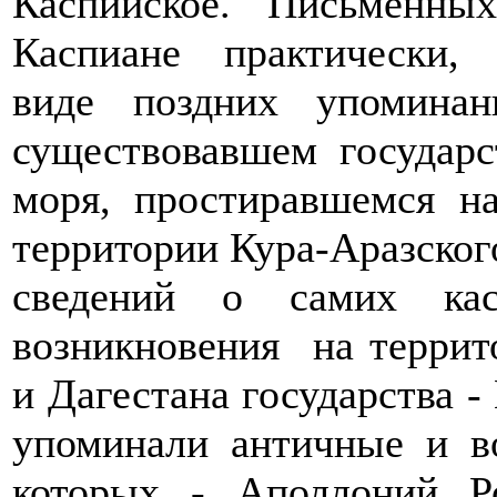
Каспийское. Письменны
Каспиане практически,
виде поздних упомина
существовавшем государс
моря, простиравшемся н
территории Кура-Аразского
сведений о самих ка
возникновения на терри
и Дагестана государства -
упоминали античные и в
которых - Аполлоний Р