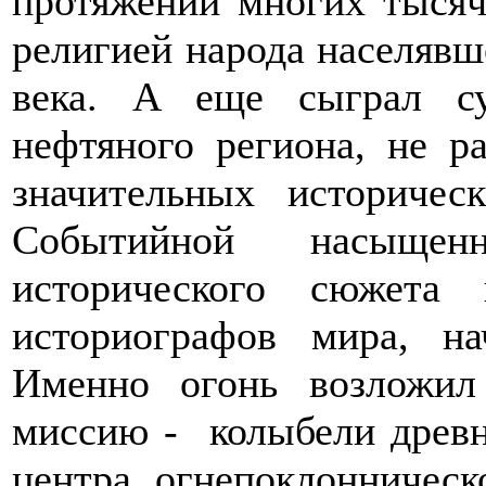
протяжении многих тысяч
религией народа населявше
века. А еще сыграл с
нефтяного региона, не р
значительных историчес
Событийной насыщен
исторического сюжета
историографов мира, на
Именно огонь возложил
миссию - колыбели древн
центра огнепоклонническо