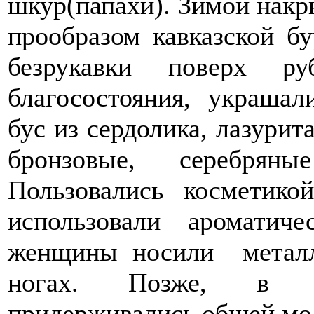
шкур(папахи). Зимой нак
прообразом кавказской б
безрукавки поверх р
благосостояния, украша
бус из сердолика, лазурит
бронзовые, серебрян
Пользовались косметико
использовали аромати
женщины носили металл
ногах. Позже, в мн
придерживались общей мо