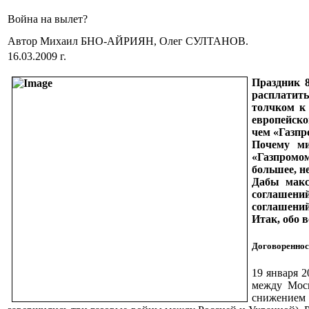
Война на вылет?
Автор Михаил БНО-АЙРИЯН, Олег СУЛТАНОВ.
16.03.2009 г.
Праздник 8
расплатит
толчком к 
европейско
чем «Газпр
Почему ми
«Газпромом
большее, н
Дабы макс
соглашени
соглашений
Итак, обо в
Договореннос
19 января 2
между Моск
снижением 