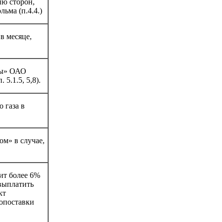
ию сторон,
ьма (п.4.4.)
в месяце,
ны» ОАО
5.1.5, 5,8).
 газа в
м» в случае,
ит более 6%
 выплатить
кт
допоставки