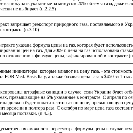
уется покупать указанные за минусом 20% объемы газа, даже есл
чески не выбирает (п.2.2.5)
ракт запрещает реэкспорт природного газа, поставляемого в Укр
о контракта (п.3.10)
нтракте указана формула цены на газ, которая будет использовать
ирования цен на газ. Для 2009 г. цена на газ использована ставк
по отношению к формуле цены, зафиксированной в контракте (п. 
вные индикаторы, которые влияют на цену газа, - эта стоимость 
а FOB Med. Basis Italy, а также базовая цена газа в $450 за 1 тыс. 
ксированы штрафные санкции в случае, если Украина будет отби
мах, превышающие на 6% указанные в контракте. С апреля по се
ина должна будет оплатить этот газ по цене, превышающую цену
нт времени в полтора раза. С октября по март цена газа состави
 месяца поставки. (п.4.3).
усмотрена возможность пересмотра формулы цены в случае «с