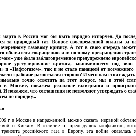
 марта в России мог бы быть изрядно испорчен. До после
ься за природный газ. Вопрос своевременной оплаты за п
очередному газовому кризису. А тот в свою очередь може
го обывателя сокращению или полному прекращению транзи
омом» уже было заблаговременное предупреждено европейско
рное урегулирование кризиса, закончившееся под звон
» и «Нафтогазом», так и не стало панацеей от возможного 
ежели «рабочие разногласия сторон»? И чего нам стоит ждат
имально точно ответить на этот вопрос, мы в этой стат
й в Москве, покажем реальные выигрыши и проигрыши
. И покажем, что соглашения не позволяют утверждать о ст
сем по порядку...
ти
009 г. в Москве в напряженной, можно сказать, нервной обстано
вой и Киевом. В отличие от предыдущих конфликтов, кото
транзита российского газа в Европу, эта война оказалась