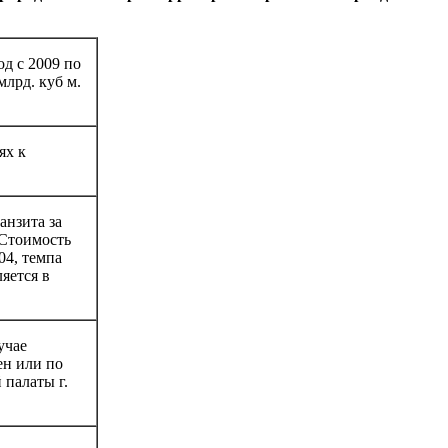
д с 2009 по
лрд. куб м.
ях к
анзита за
. Стоимость
04, темпа
яется в
учае
ен или по
палаты г.