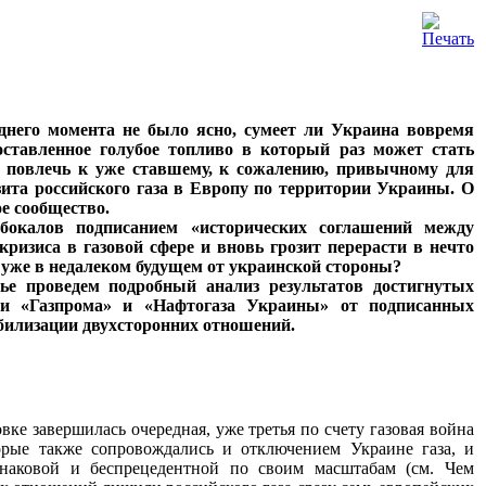
днего момента не было ясно, сумеет ли Украина вовремя
оставленное голубое топливо в который раз может стать
т повлечь к уже ставшему, к сожалению, привычному для
та российского газа в Европу по территории Украины. О
е сообщество.
 бокалов подписанием «исторических соглашений между
кризиса в газовой сфере и вновь грозит перерасти в нечто
ь уже в недалеком будущем от украинской стороны?
ье проведем подробный анализ результатов достигнутых
 «Газпрома» и «Нафтогаза Украины» от подписанных
абилизации двухсторонних отношений.
вке завершилась очередная, уже третья по счету газовая война
рые также сопровождались и отключением Украине газа, и
 знаковой и беспрецедентной по своим масштабам (см. Чем