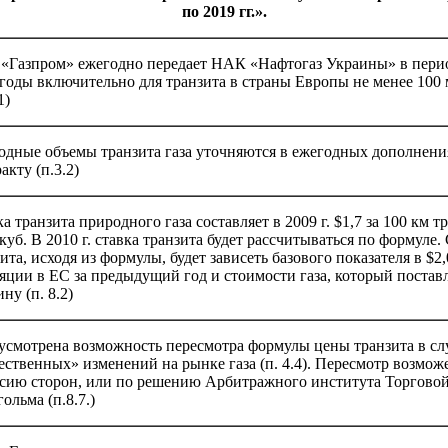
по 2019 гг.».
«Газпром» ежегодно передает НАК «Нафтогаз Украины» в перио
годы включительно для транзита в страны Европы не менее 100 м
1)
одные объемы транзита газа уточняются в ежегодных дополнени
акту (п.3.2)
а транзита природного газа составляет в 2009 г. $1,7 за 100 км тр
куб. В 2010 г. ставка транзита будет рассчитываться по формуле
ита, исходя из формулы, будет зависеть базового показателя в $2,
ции в ЕС за предыдущий год и стоимости газа, который поставл
ну (п. 8.2)
усмотрена возможность пересмотра формулы цены транзита в сл
ственных» изменений на рынке газа (п. 4.4). Пересмотр возмож
асию сторон, или по решению Арбитражного института Торговой 
ольма (п.8.7.)