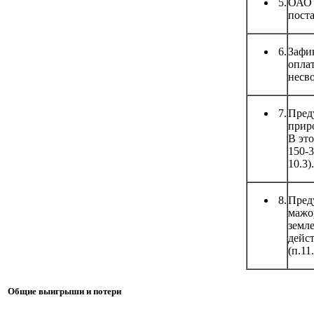
5.
ОАО «
поста
6.
Зафи
оплат
несво
7.
Пред
приро
В это
150-3
10.3).
8.
Пред
мажо
земле
дейст
(п.11.
Общие выигрыши и потери