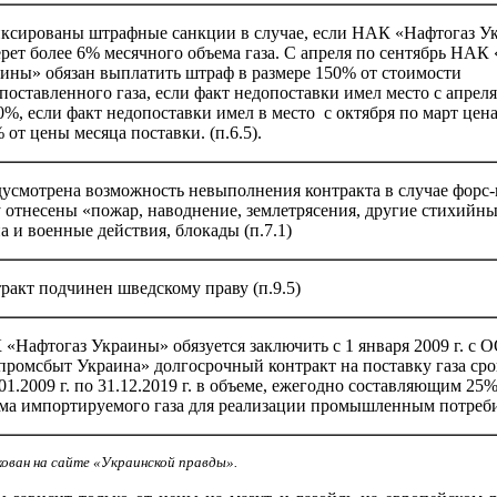
ксированы штрафные санкции в случае, если НАК «Нафтогаз У
рет более 6% месячного объема газа. С апреля по сентябрь НАК
ины» обязан выплатить штраф в размере 150% от стоимости
поставленного газа, если факт недопоставки имел место с апреля
0%, если факт недопоставки имел в место с октября по март цена
 от цены месяца поставки. (п.6.5).
усмотрена возможность невыполнения контракта в случае форс-
 отнесены «пожар, наводнение, землетрясения, другие стихийны
а и военные действия, блокады (п.7.1)
ракт подчинен шведскому праву (п.9.5)
«Нафтогаз Украины» обязуется заключить с 1 января 2009 г. с 
промсбыт Украина» долгосрочный контракт на поставку газа сро
.01.2009 г. по 31.12.2019 г. в объеме, ежегодно составляющим 25%
ма импортируемого газа для реализации промышленным потребит
кован на сайте «Украинской правды».