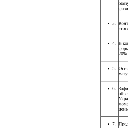
обяз
физи
3.
Конт
этог
4.
В ко
форм
20% 
5.
Осно
мазут
6.
Зафи
объе
Укра
моме
цены
7.
Пред