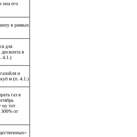
и она его
аину в рамках
ся для
а дисконта в
4.1.)
газойля и
куб м (п. 4.1.)
рать газ в
нтябрь
 ну тот
т 300% от
ущественных»