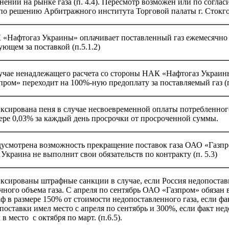
нений на рынке газа (п. 4.4). Пересмотр возможен или по соглас
по решению Арбитражного института Торговой палаты г. Стокгол
«Нафтогаз Украины» оплачивает поставленный газ ежемесячно 
ующем за поставкой (п.5.1.2)
учае ненадлежащего расчета со стороны НАК «Нафтогаз Украи
пром» переходит на 100%-ную предоплату за поставляемый газ (п. 
ксирована пеня в случае несвоевременной оплаты потребленного
ере 0,03% за каждый день просрочки от просроченной суммы.
усмотрена возможность прекращение поставок газа ОАО «Газпро
 Украина не выполнит свои обязательств по контракту (п. 5.3)
ксированы штрафные санкции в случае, если Россия недопостав
чного объема газа. С апреля по сентябрь ОАО «Газпром» обязан
ф в размере 150% от стоимости недопоставленного газа, если фа
поставки имел место с апреля по сентябрь и 300%, если факт не
 в место с октября по март. (п.6.5).