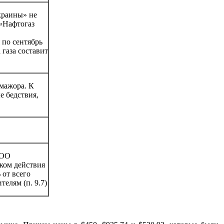
краины» не
 «Нафтогаз
 по сентябрь
 газа составит
мажора. К
е бедствия,
ООО
ком действия
 от всего
елям (п. 9.7)