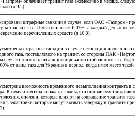
Газпром» оплачивает транзит газа ежемесячно в месяце, следу
вкой (п.9.5)
ксированы штрафные санкции в случае, если ОАО «Газпром» пр
у за транзит газа. Пеня составляет 0,03% за каждый день проср
евременно перечисленных средств (п.10.3).
усмотрены штрафные санкции в случае несанкционированного 
дного газа, поставляемого на транзит, со стороны НАК «Нафто
м случае стоимость несанкционированно отобранного газа будет
00% от цены газа для Украины в период, когда имел место такой 
усмотрена возможность временного невыполнения контракта в с
ра. К нему отнесены «пожар, взрывы, стихийные бедствия, наво
трясения, оползни, которые влияют на сокращение транзита газа
вия, забастовки, которые могут вызвать задержку в транзите при
2)