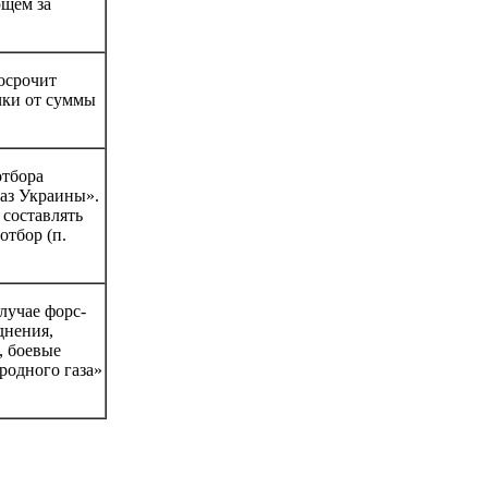
ющем за
осрочит
очки от суммы
отбора
газ Украины».
 составлять
отбор (п.
лучае форс-
днения,
, боевые
родного газа»