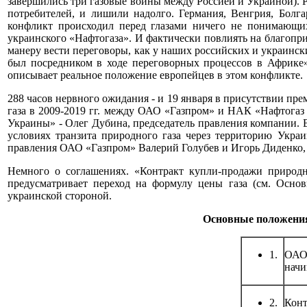
завершились три газовые войны между Россией и Украиной). 
потребителей, и лишили надолго. Германия, Венгрия, Болг
конфликт происходил перед глазами ничего не понимающих
украинского «Нафтогаза». И фактически повлиять на благопр
манеру вести переговоры, как у наших российских и украинск
был посредником в ходе переговорных процессов в Африке» 
описывает реальное положение европейцев в этом конфликте.
288 часов нервного ожидания - и 19 января в присутствии 
газа в 2009-2019 гг. между ОАО «Газпром» и НАК «Нафтогаз
Украины» - Олег Дубина, председатель правления компании. 
условиях транзита природного газа через территорию Украи
правления ОАО «Газпром» Валерий Голубев и Игорь Диденко,
Немного о соглашениях. «Контракт купли-продажи природн
предусматривает переход на формулу цены газа (см. Основ
украинской стороной.
Основные положения 
1.
ОАО 
начи
2.
Конт