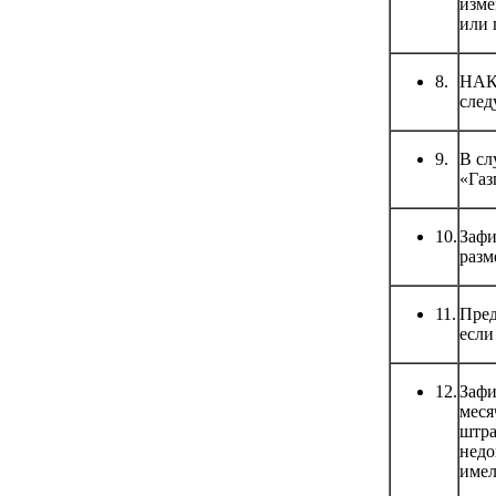
изме
или 
8.
НАК 
след
9.
В сл
«Газ
10.
Зафи
разм
11.
Пред
если
12.
Зафи
меся
штра
недо
имел