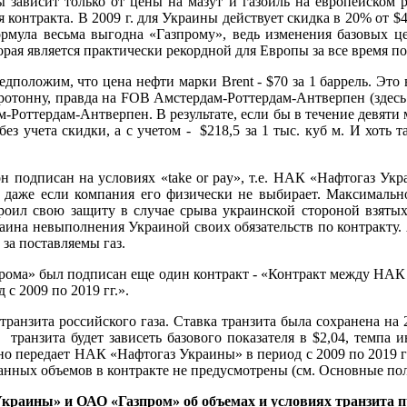
 зависит только от цены на мазут и газойль на европейском 
контракта. В 2009 г. для Украины действует скидка в 20% от $450
ормула весьма выгодна «Газпрому», ведь изменения базовых ц
орая является практически рекордной для Европы за все время пос
положим, что цена нефти марки Brent - $70 за 1 баррель. Это 
 метротонну, правда на FOB Амстердам-Роттердам-Антверпен (зде
-Роттердам-Антверпен. В результате, если бы в течение девяти м
ез учета скидки, а с учетом - $218,5 за 1 тыс. куб м. И хоть 
н подписан на условиях «take or pay», т.е. НАК «Нафтогаз Укра
о), даже если компания его физически не выбирает. Максимал
роил свою защиту в случае срыва украинской стороной взятых
раина невыполнения Украиной своих обязательств по контракту.
а поставляемы газ.
азпрома» был подписан еще один контракт - «Контракт между Н
с 2009 по 2019 гг.».
анзита российского газа. Ставка транзита была сохранена на 200
ь транзита будет зависеть базового показателя в $2,04, темпа
дно передает НАК «Нафтогаз Украины» в период с 2009 по 2019 
занных объемов в контракте не предусмотрены (см. Основные пол
аины» и ОАО «Газпром» об объемах и условиях транзита при