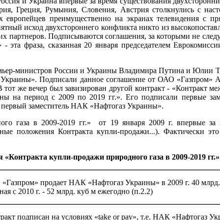
Россия и Украина впервые за время существования двухсторонни
ария, Греция, Румыния, Словения, Австрия столкнулись с нас
 европейцев преимущественно на экранах телевидения с пр
иятный исход двухстороннего конфликта никто из высокопостав
их партнеров. Подписываются соглашения, за которыми не следуе
- эта фраза, сказанная 20 января председателем Еврокомисси
премьер-министров России и Украины Владимира Путина и Юлии
 Украины». Подписали данное соглашение от ОАО «Газпром» А
В тот же вечер был завизирован другой контракт - «Контракт
ны на период с 2009 по 2019 гг.». Его подписали первые зам
 первый заместитель НАК «Нафтогаз Украины».
ого газа в 2009-2019 гг.» от 19 января 2009 г. впервые за
ные положения Контракта купли-продажи...). Фактически эт
«Контракта купли-продажи природного газа в 2009-2019 гг.» о
«Газпром» продает НАК «Нафтогаз Украины» в 2009 г. 40 млрд. 
ная с 2010 г. - 52 млрд. куб м ежегодно (п.2.2)
ракт подписан на условиях «take or pay», т.е. НАК «Нафтогаз У