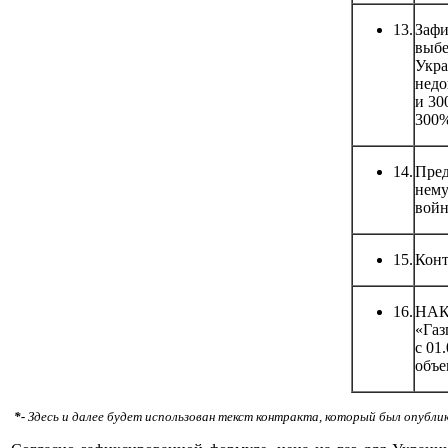
13.
Зафи
выбе
Укра
недо
и 30
300%
14.
Пред
нему
войн
15.
Конт
16.
НАК 
«Газ
с 01
объе
*-
Здесь и далее будет использован текст контракта, который был опубли