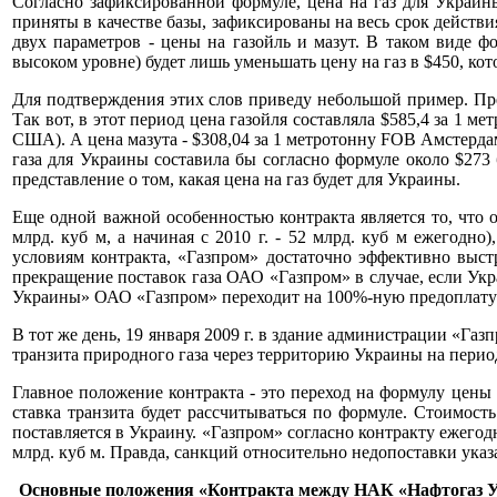
Согласно зафиксированной формуле, цена на газ для Украины
приняты в качестве базы, зафиксированы на весь срок действия 
двух параметров - цены на газойль и мазут. В таком виде ф
высоком уровне) будет лишь уменьшать цену на газ в $450, кот
Для подтверждения этих слов приведу небольшой пример. Пред
Так вот, в этот период цена газойля составляла $585,4 за 1
США). А цена мазута - $308,04 за 1 метротонну FOB Амстердам
газа для Украины составила бы согласно формуле около $273 б
представление о том, какая цена на газ будет для Украины.
Еще одной важной особенностью контракта является то, что о
млрд. куб м, а начиная с 2010 г. - 52 млрд. куб м ежегодн
условиям контракта, «Газпром» достаточно эффективно выст
прекращение поставок газа ОАО «Газпром» в случае, если Ук
Украины» ОАО «Газпром» переходит на 100%-ную предоплату з
В тот же день, 19 января 2009 г. в здание администрации «Г
транзита природного газа через территорию Украины на период 
Главное положение контракта - это переход на формулу цены тр
ставка транзита будет рассчитываться по формуле. Стоимост
поставляется в Украину. «Газпром» согласно контракту ежего
млрд. куб м. Правда, санкций относительно недопоставки ука
Основные положения «Контракта между НАК «Нафтогаз Укр