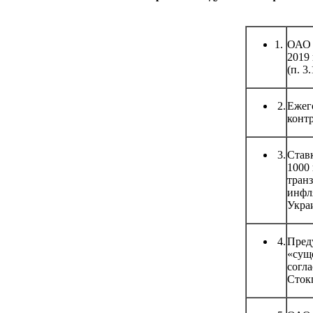
1.
ОАО 
2019 
(п. 3.
2.
Ежег
контр
3.
Ставк
1000 
транз
инфля
Украи
4.
Пред
«суще
согл
Стокг