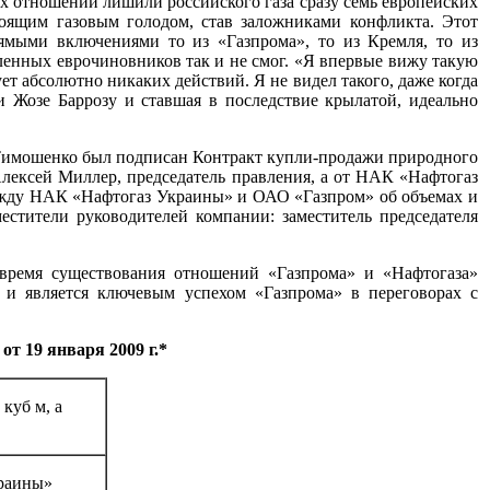
х отношений лишили российского газа сразу семь европейских
тоящим газовым голодом, став заложниками конфликта. Этот
ямыми включениями то из «Газпрома», то из Кремля, то из
ленных еврочиновников так и не смог. «Я впервые вижу такую
т абсолютно никаких действий. Я не видел такого, даже когда
и Жозе Баррозу и ставшая в последствие крылатой, идеально
 Тимошенко был подписан Контракт купли-продажи природного
лексей Миллер, председатель правления, а от НАК «Нафтогаз
 между НАК «Нафтогаз Украины» и ОАО «Газпром» об объемах и
естители руководителей компании: заместитель председателя
 время существования отношений «Газпрома» и «Нафтогаза»
о и является ключевым успехом «Газпрома» в переговорах с
т 19 января 2009 г.*
куб м, а
краины»