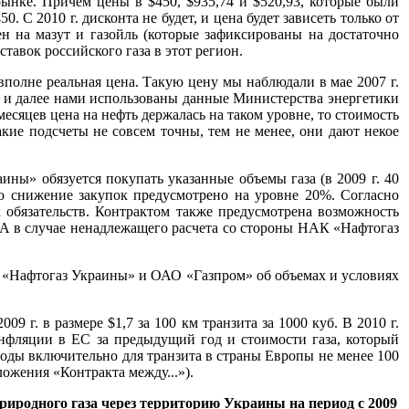
рынке. Причем цены в $450, $935,74 и $520,93, которые были
. С 2010 г. дисконта не будет, и цена будет зависеть только от
ен на мазут и газойль (которые зафиксированы на достаточно
тавок российского газа в этот регион.
вполне реальная цена. Такую цену мы наблюдали в мае 2007 г.
сь и далее нами использованы данные Министерства энергетики
есяцев цена на нефть держалась на таком уровне, то стоимость
такие подсчеты не совсем точны, тем не менее, они дают некое
ины» обязуется покупать указанные объемы газа (в 2009 г. 40
ьно снижение закупок предусмотрено на уровне 20%. Согласно
 обязательств. Контрактом также предусмотрена возможность
 А в случае ненадлежащего расчета со стороны НАК «Нафтогаз
АК «Нафтогаз Украины» и ОАО «Газпром» об объемах и условиях
9 г. в размере $1,7 за 100 км транзита за 1000 куб. В 2010 г.
 инфляции в ЕС за предыдущий год и стоимости газа, который
годы включительно для транзита в страны Европы не менее 100
ожения «Контракта между...»).
родного газа через территорию Украины на период с 2009