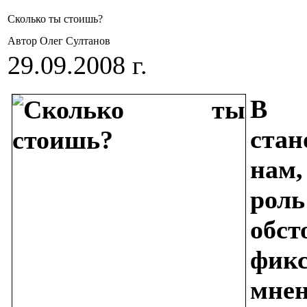
Сколько ты стоишь?
Автор Олег Султанов
29.09.2008 г.
В 
ста
нам
роль
обс
фик
мне